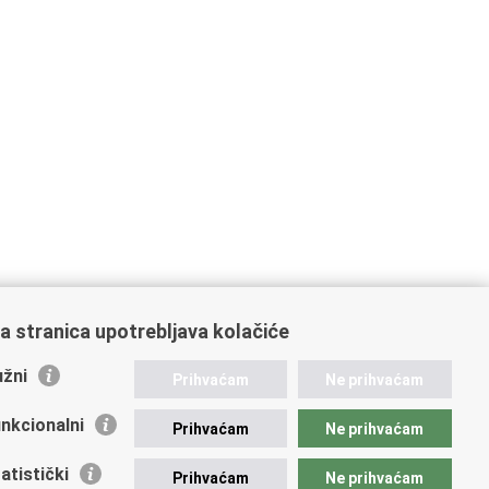
a stranica upotrebljava kolačiće
žni
Prihvaćam
Ne prihvaćam
nkcionalni
Prihvaćam
Ne prihvaćam
ažne poveznice
atistički
Prihvaćam
Ne prihvaćam
vna nabava u MVEP-u