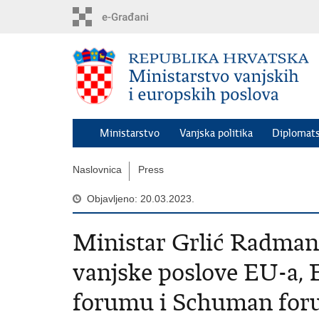
Preskoči
na
glavni
sadržaj
Ministarstvo
Vanjska politika
Diplomats
Naslovnica
Press
Objavljeno: 20.03.2023.
Ministar Grlić Radman 
vanjske poslove EU-a
forumu i Schuman foru