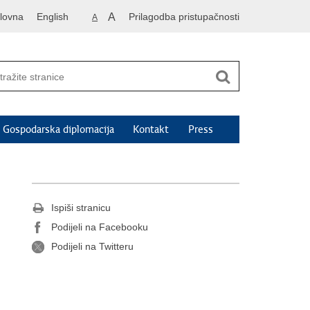
lovna
English
A
Prilagodba pristupačnosti
A
Gospodarska diplomacija
Kontakt
Press
Ispiši stranicu
Podijeli na Facebooku
Podijeli na Twitteru