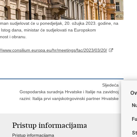
dman sudjelovat će u ponedjeljak, 20. ožujka 2023. godine, na
 Istog dana, ministar će sudjelovati na Europskom
ost i obranu.
://www.consilium.europa.eu/hr/meetings/fac/2023/03/20/
Sljedeća
Gospodarska suradnja Hrvatske i Italije na zavidnoj
Ov
razini: Italija prvi vanjskotrgovinski partner Hrvatske
Nu
Fu
Pristup informacijama
V
St
Pristup informacijama
Ja