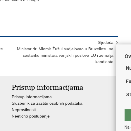
Sljedeća
ke
Ministar dr. Miomir Žužul sudjelovao u Bruxellesu na
sastanku ministara vanjskih poslova EU i zemalja
Ov
kandidata
Nu
Fu
Pristup informacijama
V
St
Pristup informacijama
Ja
Službenik za zaštitu osobnih podataka
Nat
Nepravilnosti
Nad
Neetično postupanje
Puč
Na 