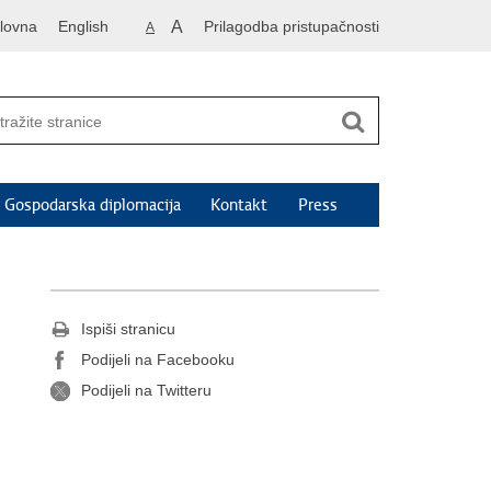
lovna
English
A
Prilagodba pristupačnosti
A
Gospodarska diplomacija
Kontakt
Press
Ispiši stranicu
Podijeli na Facebooku
Podijeli na Twitteru