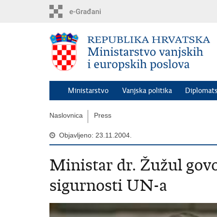
Preskoči
na
glavni
sadržaj
Ministarstvo
Vanjska politika
Diplomats
Naslovnica
Press
Objavljeno: 23.11.2004.
Ministar dr. Žužul gov
sigurnosti UN-a