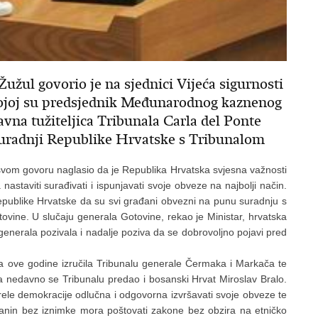
užul govorio je na sjednici Vijeća sigurnosti
ojoj su predsjednik Međunarodnog kaznenog
vna tužiteljica Tribunala Carla del Ponte
 suradnji Republike Hrvatske s Tribunalom
u svom govoru naglasio da je Republika Hrvatska svjesna važnosti
staviti surađivati i ispunjavati svoje obveze na najbolji način.
 Republike Hrvatske da su svi građani obvezni na punu suradnju s
vine. U slučaju generala Gotovine, rekao je Ministar, hrvatska
generala pozivala i nadalje poziva da se dobrovoljno pojavi pred
ka ove godine izručila Tribunalu generale Čermaka i Markača te
a nedavno se Tribunalu predao i bosanski Hrvat Miroslav Bralo.
rele demokracije odlučna i odgovorna izvršavati svoje obveze te
rađanin bez iznimke mora poštovati zakone bez obzira na etničko