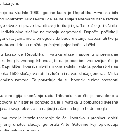
ti kažnjeni.
i koje su vladale 1990. godine kada je Republika Hrvatska bila
d kontrolom Miloševića i da se ne smije zanemariti bitna razlika
 obvezu i pravo braniti svoj teritorij i građane, što je i učinila,
i individualne zločine ne trebaju odgovarati. Dapače, počinitelji
m generacijama mora omogućiti da budu u stanju raspoznati tko je
moobranu i da su možda počinjeni pojedinačni zločini.
oru kazao da Republika Hrvatska ulaže napore u pripremanje
odnog kaznenog tribunala, te da je posebno zadovoljan što je
Republika Hrvatska uložila u tom smislu. Iznio je podatak da se
oko 1500 slučajeva ratnih zločina i naveo slučaj generala Mirka
godina zatvora. To potvrđuje da su hrvatski sudovi sposobni
va strategiju okončanja rada Tribunala kao što je navedeno u
govora Ministar je ponovio da je Hrvatska u potpunosti svjesna
javati svoje obveze na najbolji način na koji to bude mogla.
ima medija izrazio uvjerenje da će Hrvatska u prosincu dobiti
uniji unatoč slučaju generala Ante Gotovine koji opterećuje
 tribunalom u Haagu.