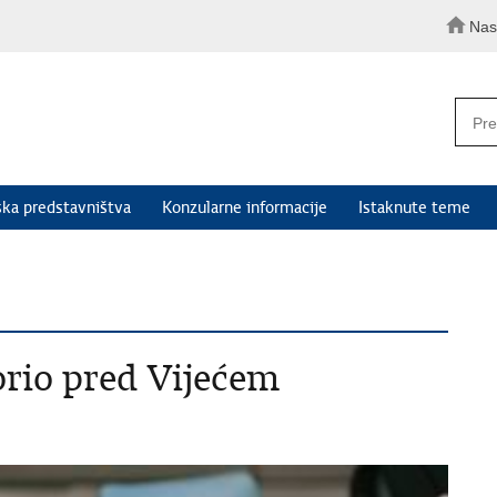
Nas
ka predstavništva
Konzularne informacije
Istaknute teme
orio pred Vijećem