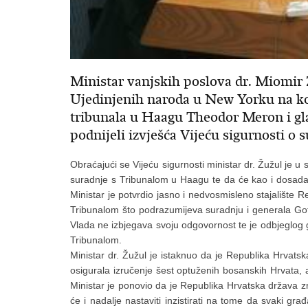
Ministar vanjskih poslova dr. Miomir Ž
Ujedinjenih naroda u New Yorku na k
tribunala u Haagu Theodor Meron i gla
podnijeli izvješća Vijeću sigurnosti o
Obraćajući se Vijeću sigurnosti ministar dr. Žužul je 
suradnje s Tribunalom u Haagu te da će kao i dosada na
Ministar je potvrdio jasno i nedvosmisleno stajalište
Tribunalom što podrazumijeva suradnju i generala Goto
Vlada ne izbjegava svoju odgovornost te je odbjeglog 
Tribunalom.
Ministar dr. Žužul je istaknuo da je Republika Hrvats
osigurala izručenje šest optuženih bosanskih Hrvata, 
Ministar je ponovio da je Republika Hrvatska država z
će i nadalje nastaviti inzistirati na tome da svaki g