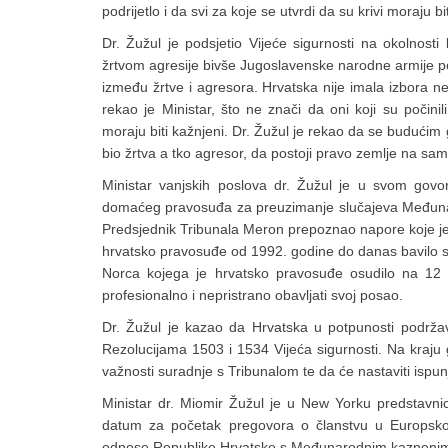
podrijetlo i da svi za koje se utvrdi da su krivi moraju bi
Dr. Žužul je podsjetio Vijeće sigurnosti na okolnost
žrtvom agresije bivše Jugoslavenske narodne armije po
između žrtve i agresora. Hrvatska nije imala izbora nego
rekao je Ministar, što ne znači da oni koji su počinil
moraju biti kažnjeni. Dr. Žužul je rekao da se budući
bio žrtva a tko agresor, da postoji pravo zemlje na sa
Ministar vanjskih poslova dr. Žužul je u svom gov
domaćeg pravosuđa za preuzimanje slučajeva Međunar
Predsjednik Tribunala Meron prepoznao napore koje je 
hrvatsko pravosuđe od 1992. godine do danas bavilo s 
Norca kojega je hrvatsko pravosuđe osudilo na 12 
profesionalno i nepristrano obavljati svoj posao.
Dr. Žužul je kazao da Hrvatska u potpunosti podrža
Rezolucijama 1503 i 1534 Vijeća sigurnosti. Na kraju 
važnosti suradnje s Tribunalom te da će nastaviti ispun
Ministar dr. Miomir Žužul je u New Yorku predstavnic
datum za početak pregovora o članstvu u Europskoj 
odnose Republike Hrvatske s Međunarodnim kaznenim