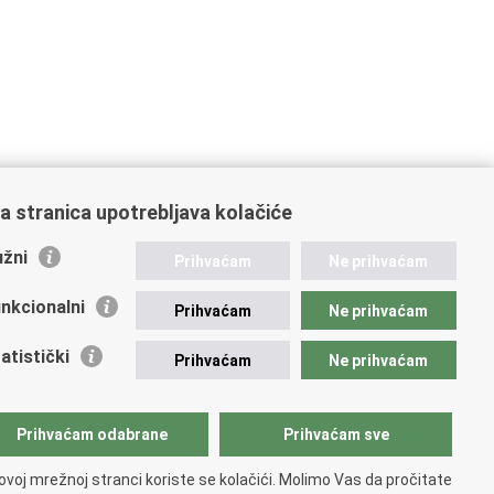
a stranica upotrebljava kolačiće
žni
Prihvaćam
Ne prihvaćam
nkcionalni
Prihvaćam
Ne prihvaćam
ažne poveznice
atistički
Prihvaćam
Ne prihvaćam
vna nabava u MVEP-u
ječaji
zor rada i unutarnja revizija službe vanjskih poslova
Prihvaćam odabrane
Prihvaćam sve
ki pravobranitelj
ovoj mrežnoj stranci koriste se kolačići. Molimo Vas da pročitate