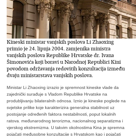
Kineski ministar vanjskih poslova Li Zhaoxing
primio je 24. lipnja 2004. zamjenika ministra
vanjskih poslova Republike Hrvatske dr. Ivana
Šimonovića koji boravi u Narodnoj Republici Kini
povodom održavanja redovitih konzultacija između
dvaju ministarstava vanjskih poslova.
Ministar Li Zhaoxing izrazio je spremnost kineske vlade da
zajednički surađuje s Vladom Republike Hrvatske na
produbljivanju bilateralnih odnosa. Iznio je kineske poglede na
svjetske prilike koje karakterizira generalna stabilnost uz
postojanje određenih faktora nestabilnosti, poput lokalnih
ratova. međunarodnog terorizma, nacionalnog separatizma i
vjerskog ekstremizma. U takvim okolnostima Kina je spremna
pojačati međusobne konzultacije s Hrvatskom kao i pojačati