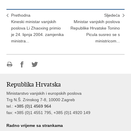
Prethodna
Sljedeća
Kineski ministar vanjskih
Ministar vanjskih poslova
poslova Li Zhaoxing primio
Republike Hrvatske Tonino
je 24. lipnja 2004. zamjenika
Picula susreo se s
ministra...
ministricom...
Ispiši
Podijeli
Podijeli
stranicu
na
na
Republika Hrvatska
Facebooku
Twitteru
Ministarstvo vanjskih i europskih poslova
Trg N.Š. Zrinskog 7-8, 10000 Zagreb
tel.:
+385 (0)1 4569 964
fax: +385 (0)1 4551 795, +385 (0)1 4920 149
Radno vrijeme sa strankama