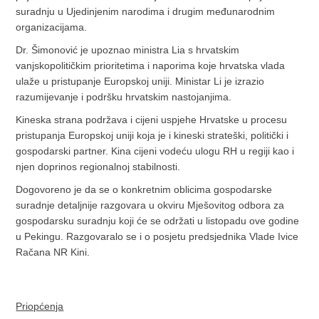
suradnju u Ujedinjenim narodima i drugim međunarodnim
organizacijama.
Dr. Šimonović je upoznao ministra Lia s hrvatskim
vanjskopolitičkim prioritetima i naporima koje hrvatska vlada
ulaže u pristupanje Europskoj uniji. Ministar Li je izrazio
razumijevanje i podršku hrvatskim nastojanjima.
Kineska strana podržava i cijeni uspjehe Hrvatske u procesu
pristupanja Europskoj uniji koja je i kineski strateški, politički i
gospodarski partner. Kina cijeni vodeću ulogu RH u regiji kao i
njen doprinos regionalnoj stabilnosti.
Dogovoreno je da se o konkretnim oblicima gospodarske
suradnje detaljnije razgovara u okviru Mješovitog odbora za
gospodarsku suradnju koji će se održati u listopadu ove godine
u Pekingu. Razgovaralo se i o posjetu predsjednika Vlade Ivice
Račana NR Kini.
Priopćenja