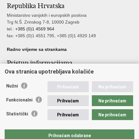
Republika Hrvatska
Facebooku
Twitteru
Ministarstvo vanjskih i europskih poslova
Trg N.Š. Zrinskog 7-8, 10000 Zagreb
tel.:
+385 (0)1 4569 964
fax: +385 (0)1 4551 795, +385 (0)1 4920 149
Radno vrijeme sa strankama
Pristup informacijama
Ova stranica upotrebljava kolačiće
Pristup informacijama
Službenik za zaštitu osobnih podataka
Nužni
Nepravilnosti
Prihvaćam
Ne prihvaćam
Neetično postupanje
Funkcionalni
Prihvaćam
Ne prihvaćam
Važne poveznice
Statistički
Prihvaćam
Ne prihvaćam
Javna nabava u MVEP-u
Natječaji
Nadzor rada i unutarnja revizija službe vanjskih poslova
Prihvaćam odabrane
Pučki pravobranitelj