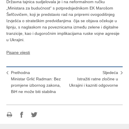
Državna tajnica sudjelovala je i na neformalnom ručku
„Ministara za budućnost“ s potpredsjednikom EK Marošom
Šefčovičem, koji je predstavio rad na pripremi ovogodišnjeg
Izvješća o strateškim predviđanjima čija se objava očekuje u
lipnju, s naglaskom na poveznicama između zelene i digitalne
tranzicije, kao i dugoročnim implikacijama ruske vojne agresije
u Ukrajini.
Pisane vijesti
Prethodna
Sljedeća
Ministar Grlić Radman: Bez
Istražiti ratne zločine u
promjene izbornog zakona,
Ukrajini i kazniti odgovorne
BiH ne može biti stabilna
Ispiši
Podijeli
Podijeli
stranicu
na
na