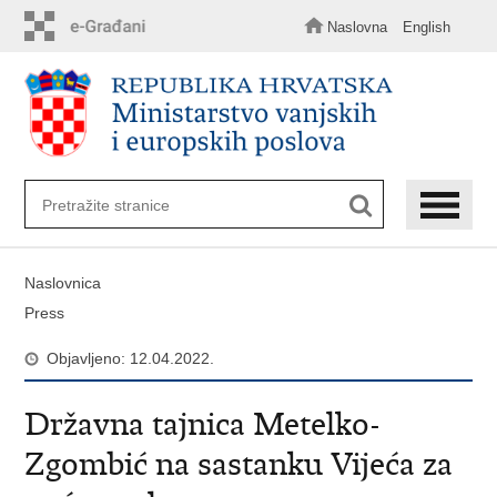
Preskoči
na
Naslovna
English
glavni
sadržaj
Naslovnica
Press
Objavljeno: 12.04.2022.
Državna tajnica Metelko-
Zgombić na sastanku Vijeća za