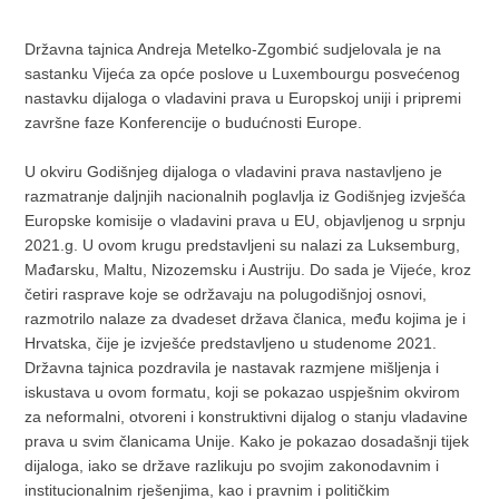
Državna tajnica Andreja Metelko-Zgombić sudjelovala je na
sastanku Vijeća za opće poslove u Luxembourgu posvećenog
nastavku dijaloga o vladavini prava u Europskoj uniji i pripremi
završne faze Konferencije o budućnosti Europe.
U okviru Godišnjeg dijaloga o vladavini prava nastavljeno je
razmatranje daljnjih nacionalnih poglavlja iz Godišnjeg izvješća
Europske komisije o vladavini prava u EU, objavljenog u srpnju
2021.g. U ovom krugu predstavljeni su nalazi za Luksemburg,
Mađarsku, Maltu, Nizozemsku i Austriju. Do sada je Vijeće, kroz
četiri rasprave koje se održavaju na polugodišnjoj osnovi,
razmotrilo nalaze za dvadeset država članica, među kojima je i
Hrvatska, čije je izvješće predstavljeno u studenome 2021.
Državna tajnica pozdravila je nastavak razmjene mišljenja i
iskustava u ovom formatu, koji se pokazao uspješnim okvirom
za neformalni, otvoreni i konstruktivni dijalog o stanju vladavine
prava u svim članicama Unije. Kako je pokazao dosadašnji tijek
dijaloga, iako se države razlikuju po svojim zakonodavnim i
institucionalnim rješenjima, kao i pravnim i političkim