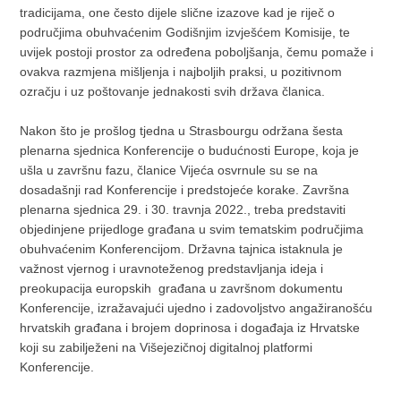
tradicijama, one često dijele slične izazove kad je riječ o
područjima obuhvaćenim Godišnjim izvješćem Komisije, te
uvijek postoji prostor za određena poboljšanja, čemu pomaže i
ovakva razmjena mišljenja i najboljih praksi, u pozitivnom
ozračju i uz poštovanje jednakosti svih država članica.
Nakon što je prošlog tjedna u Strasbourgu održana šesta
plenarna sjednica Konferencije o budućnosti Europe, koja je
ušla u završnu fazu, članice Vijeća osvrnule su se na
dosadašnji rad Konferencije i predstojeće korake. Završna
plenarna sjednica 29. i 30. travnja 2022., treba predstaviti
objedinjene prijedloge građana u svim tematskim područjima
obuhvaćenim Konferencijom. Državna tajnica istaknula je
važnost vjernog i uravnoteženog predstavljanja ideja i
preokupacija europskih građana u završnom dokumentu
Konferencije, izražavajući ujedno i zadovoljstvo angažiranošću
hrvatskih građana i brojem doprinosa i događaja iz Hrvatske
koji su zabilježeni na Višejezičnoj digitalnoj platformi
Konferencije.