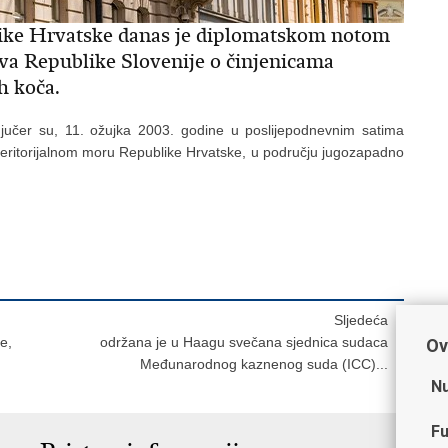
like Hrvatske danas je diplomatskom notom
ova Republike Slovenije o činjenicama
h koča.
jučer su, 11. ožujka 2003. godine u poslijepodnevnim satima
ritorijalnom moru Republike Hrvatske, u području jugozapadno
Sljedeća
e,
održana je u Haagu svečana sjednica sudaca
Ov
Međunarodnog kaznenog suda (ICC)...
Nu
Fu