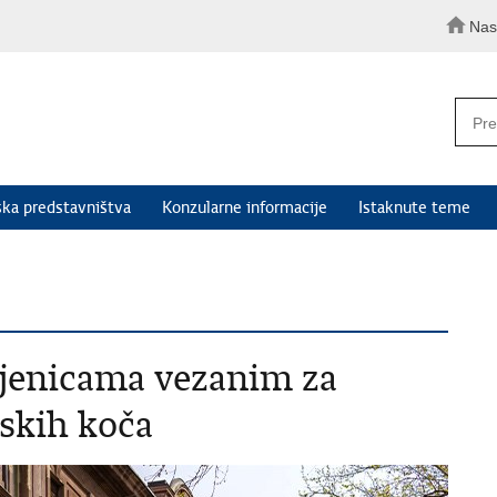
Nas
ka predstavništva
Konzularne informacije
Istaknute teme
njenicama vezanim za
nskih koča