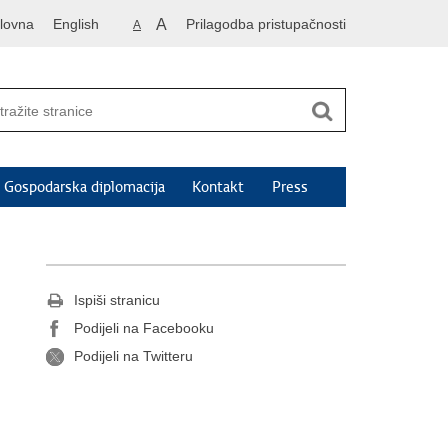
lovna
English
A
Prilagodba pristupačnosti
A
Gospodarska diplomacija
Kontakt
Press
Ispiši stranicu
Podijeli na Facebooku
Podijeli na Twitteru