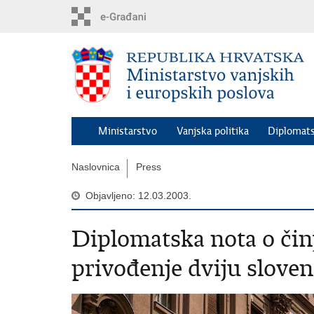
Preskoči
na
glavni
sadržaj
Ministarstvo
Vanjska politika
Diplomats
Naslovnica
Press
Objavljeno: 12.03.2003.
Diplomatska nota o či
privođenje dviju slove