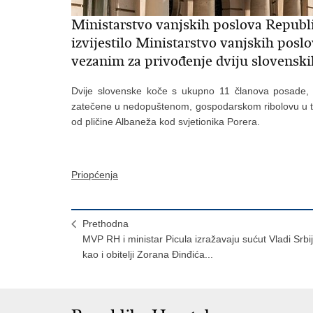
Ministarstvo vanjskih poslova Repub
izvijestilo Ministarstvo vanjskih posl
vezanim za privođenje dviju slovenski
Dvije slovenske koče s ukupno 11 članova posade, 
zatečene u nedopuštenom, gospodarskom ribolovu u te
od pličine Albaneža kod svjetionika Porera.
Priopćenja
Prethodna
MVP RH i ministar Picula izražavaju sućut Vladi Srbij
kao i obitelji Zorana Đinđića...