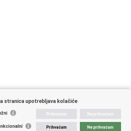
a stranica upotrebljava kolačiće
žni
Prihvaćam
Ne prihvaćam
nkcionalni
Prihvaćam
Ne prihvaćam