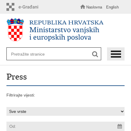
Preskoči
na
Naslovna
English
glavni
sadržaj
Press
Filtrirajte vijesti: