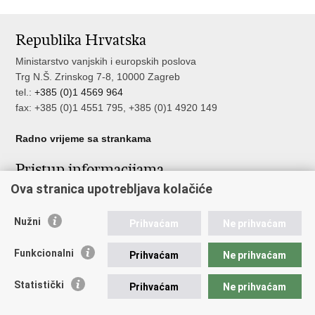
Republika Hrvatska
Ministarstvo vanjskih i europskih poslova
Trg N.Š. Zrinskog 7-8, 10000 Zagreb
tel.:
+385 (0)1 4569 964
fax: +385 (0)1 4551 795, +385 (0)1 4920 149
Radno vrijeme sa strankama
Pristup informacijama
Ova stranica upotrebljava kolačiće
Pristup informacijama
Službenik za zaštitu osobnih podataka
Nepravilnosti
Nužni
Prihvaćam
Ne prihvaćam
Neetično postupanje
Funkcionalni
Prihvaćam
Ne prihvaćam
Važne poveznice
Statistički
Prihvaćam
Ne prihvaćam
Javna nabava u MVEP-u
Natječaji