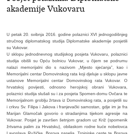
akademije Vukovaru
U petak 20. svibnja 2016. godine polaznici XVI jednogodišnjeg
stručnog diplomatskog studija Diplomatske akademije posjetili
su Vukovar.
U sklopu jednodnevnog studijskog posjeta Vukovaru, polaznici
studija obišli su Opću bolnicu Vukovar, u čijem se podrumu
nalazi memorijalni dio s nazivom „Mjesto sjećanja”, kao i
Memorijalni centar Domovinskog rata koji djeluje u sklopu javne
ustanove Memorijalni centar Domovinskog rata Vukovar. O
hrvatskoj povijesti, odnosno herojskoj obrani Vukovara,
polaznici studija slušali su i za posjeta Spomen-domu Ovčara te
Memorijalnom groblju žrtava iz Domovinskog rata, a posjetili su
i crkvu Sv. Filipa i Jakova i franjevački samostan, gdje im je fra
Marijan Glamočak govorio o stradanjima tijekom agresije na
Vukovar. Posjet je završen šetnjom gradom uz Križ (spomenik
žrtvama palim za Hrvatsku), obilaskom rodne kuće nobelovca
Lavoslava Ružičke, Borova naselja, Trpinjske ceste te Borova