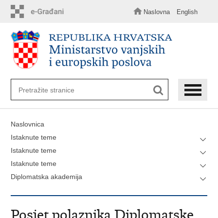
Preskoči
na
Naslovna
English
glavni
sadržaj
Naslovnica
Istaknute teme
Istaknute teme
Istaknute teme
Diplomatska akademija
Posjet polaznika Diplomatske