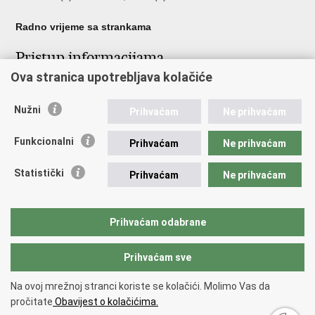
Radno vrijeme sa strankama
Pristup informacijama
Ova stranica upotrebljava kolačiće
Pristup informacijama
Službenik za zaštitu osobnih podataka
Nužni
Nepravilnosti
Prihvaćam
Ne prihvaćam
Neetično postupanje
Funkcionalni
Prihvaćam
Ne prihvaćam
Važne poveznice
Statistički
Prihvaćam
Ne prihvaćam
Javna nabava u MVEP-u
Natječaji
Nadzor rada i unutarnja revizija službe vanjskih poslova
Prihvaćam odabrane
Pučki pravobranitelj
Prihvaćam sve
Povratak na vrh
Na ovoj mrežnoj stranci koriste se kolačići. Molimo Vas da
Copyright © 2026 Ministarstvo vanjskih i europskih poslova.
Uvjeti
pročitate
Obavijest o kolačićima.
korištenja
.
Izjava o pristupačnosti
.