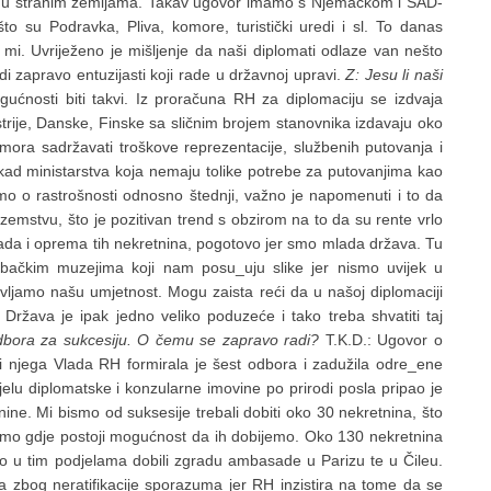
ika u stranim zemljama. Takav ugovor imamo s Njemačkom i SAD-
to su Podravka, Pliva, komore, turistički uredi i sl. To danas
mi. Uvriježeno je mišljenje da naši diplomati odlaze van nešto
udi zapravo entuzijasti koji rade u državnoj upravi.
Z: Jesu li naši
ućnosti biti takvi. Iz proračuna RH za diplomaciju se izdvaja
strije, Danske, Finske sa sličnim brojem stanovnika izdavaju oko
mora sadržavati troškove reprezentacije, službenih putovanja i
ad ministarstva koja nemaju tolike potrebe za putovanjima kao
imo o rastrošnosti odnosno štednji, važno je napomenuti i to da
mstvu, što je pozitivan trend s obzirom na to da su rente vrlo
ripada i oprema tih nekretnina, pogotovo jer smo mlada država. Tu
ačkim muzejima koji nam posu_uju slike jer nismo uvijek u
vljamo našu umjetnost. Mogu zaista reći da u našoj diplomaciji
. Država je ipak jedno veliko poduzeće i tako treba shvatiti taj
 Odbora za sukcesiju. O čemu se zapravo radi?
T.K.D.: Ugovor o
i njega Vlada RH formirala je šest odbora i zadužila odre_ene
lu diplomatske i konzularne imovine po prirodi posla pripao je
nine. Mi bismo od suksesije trebali dobiti oko 30 nekretnina, što
tamo gdje postoji mogućnost da ih dobijemo. Oko 130 nekretnina
smo u tim podjelama dobili zgradu ambasade u Parizu te u Čileu.
ma zbog neratifikacije sporazuma jer RH inzistira na tome da se