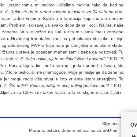
No, unatoč tomu, mi radimo i dijelimo imovinu tako da, kad se
no.
Z: Rekli ste da je radno vrijeme ministarstva 24 sata na dan.
emam radno vrijeme. Količina informacija koje moram dnevno
anjam. Problemi iskrsavaju u svako doba dana i noći. Naime, naše
 zonama. Vrlo je važno da ljudi u tim misijama imaju korektne
tvo u Hrvatskoj trenutačno radi na pet lokacija što tako_er nije
ju zgrade bivšeg MVP-a koja nam je dodijeljena odlukom vlade.
 Državna uprava je poseban mehanizam i treba ga poštovati. Tu
ski radnik.
Z: Kako uskla_ujete poslovni život i privatni?
T.K.D.: S
ško. Posao koji radim može se raditi jedan period u životu, što
. Vrlo je teško, ali ne i nemoguće. Moje je mišljenje da žene na
jer mogu raditi više stvari u isto vrijeme istom energijom. To
i.
Z: Što dalje? Kako zamišljate svoj daljnji poslovni put?
T.K.D.:
ključivo sa 100% i uz takav način rada ne stignem razmišljati ni
Sljedeća
Ov
Moramo ostati u dobrim odnosima sa SAD-om