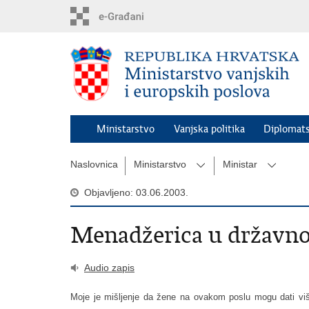
Preskoči
na
glavni
sadržaj
Ministarstvo
Vanjska politika
Diplomats
Naslovnica
Ministarstvo
Ministar
Objavljeno: 03.06.2003.
Menadžerica u državno
Audio zapis
Moje je mišljenje da žene na ovakom poslu mogu dati više