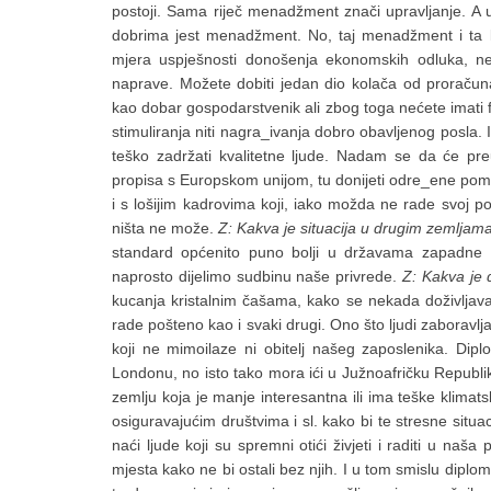
postoji. Sama riječ menadžment znači upravljanje. A up
dobrima jest menadžment. No, taj menadžment i ta k
mjera uspješnosti donošenja ekonomskih odluka, ne
naprave. Možete dobiti jedan dio kolača od proračun
kao dobar gospodarstvenik ali zbog toga nećete imati fi
stimuliranja niti nagra_ivanja dobro obavljenog posla. I
teško zadržati kvalitetne ljude. Nadam se da će preu
propisa s Europskom unijom, tu donijeti odre_ene pomak
i s lošijim kadrovima koji, iako možda ne rade svoj po
ništa ne može.
Z: Kakva je situacija u drugim zemlja
standard općenito puno bolji u državama zapadne Eur
naprosto dijelimo sudbinu naše privrede.
Z: Kakva je 
kucanja kristalnim čašama, kako se nekada doživljavala
rade pošteno kao i svaki drugi. Ono što ljudi zaboravljaj
koji ne mimoilaze ni obitelj našeg zaposlenika. Dipl
Londonu, no isto tako mora ići u Južnoafričku Republiku i
zemlju koja je manje interesantna ili ima teške klima
osiguravajućim društvima i sl. kako bi te stresne situaci
naći ljude koji su spremni otići živjeti i raditi u naša
mjesta kako ne bi ostali bez njih. I u tom smislu diplom