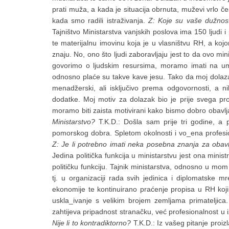
prati muža, a kada je situacija obrnuta, muževi vrlo če
kada smo radili istraživanja.
Z: Koje su vaše dužnos
Tajništvo Ministarstva vanjskih poslova ima 150 ljudi i
te materijalnu imovinu koja je u vlasništvu RH, a koj
znaju. No, ono što ljudi zaboravljaju jest to da ovo mi
govorimo o ljudskim resursima, moramo imati na umu
odnosno plaće su takve kave jesu. Tako da moj dolaza
menadžerski, ali isključivo prema odgovornosti, a
dodatke. Moj motiv za dolazak bio je prije svega pro
moramo biti zaista motivirani kako bismo dobro obavlj
Ministarstvo?
T.K.D.: Došla sam prije tri godine, a 
pomorskog dobra. Spletom okolnosti i vo_ena profe
Z: Je li potrebno imati neka posebna znanja za obavlja
Jedina politička funkcija u ministarstvu jest ona minist
političku funkciju. Tajnik ministarstva, odnosno u mo
tj. u organizaciji rada svih jedinica i diplomatske m
ekonomije te kontinuirano praćenje propisa u RH koji 
uskla_ivanje s velikim brojem zemljama primateljica
zahtijeva pripadnost stranačku, već profesionalnost u
Nije li to kontradiktorno?
T.K.D.: Iz vašeg pitanje proi