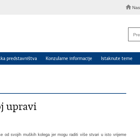
Nas
ka predstavništva
Konzularne informacije
Istaknute teme
j upravi
 od svojih muških kolega jer mogu raditi više stvari u isto vrijeme