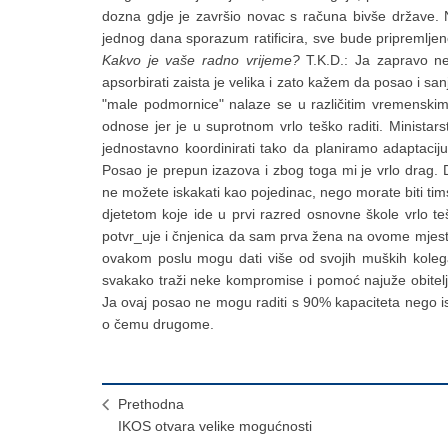
dozna gdje je završio novac s računa bivše države. 
jednog dana sporazum ratificira, sve bude pripremlje
Kakvo je vaše radno vrijeme?
T.K.D.: Ja zapravo n
apsorbirati zaista je velika i zato kažem da posao i s
"male podmornice" nalaze se u različitim vremenskim
odnose jer je u suprotnom vrlo teško raditi. Ministars
jednostavno koordinirati tako da planiramo adaptaci
Posao je prepun izazova i zbog toga mi je vrlo drag.
ne možete iskakati kao pojedinac, nego morate biti tim
djetetom koje ide u prvi razred osnovne škole vrlo te
potvr_uje i čnjenica da sam prva žena na ovome mjestu
ovakom poslu mogu dati više od svojih muških kolega 
svakako traži neke kompromise i pomoć najuže obitelj
Ja ovaj posao ne mogu raditi s 90% kapaciteta nego is
o čemu drugome.
Prethodna
IKOS otvara velike mogućnosti