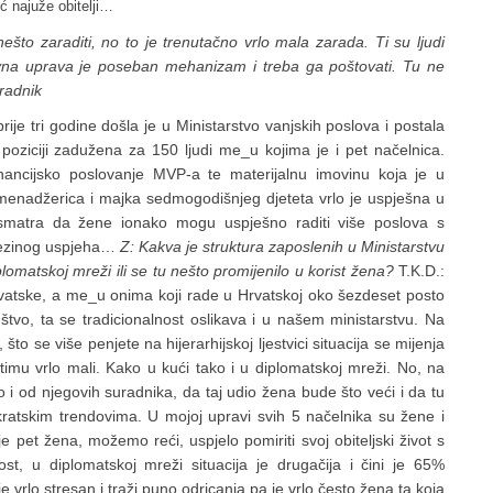
 najuže obitelji…
ešto zaraditi, no to je trenutačno vrlo mala zarada. Ti su ljudi
na uprava je poseban mehanizam i treba ga poštovati. Tu ne
 radnik
rije tri godine došla je u Ministarstvo vanjskih poslova i postala
oziciji zadužena za 150 ljudi me_u kojima je i pet načelnica.
inancijsko poslovanje MVP-a te materijalnu imovinu koja je u
 menadžerica i majka sedmogodišnjeg djeteta vrlo je uspješna u
er smatra da žene ionako mogu uspješno raditi više poslova s
njezinog uspjeha…
Z: Kakva je struktura zaposlenih u Ministarstvu
lomatskoj mreži ili se tu nešto promijenilo u korist žena?
T.K.D.:
 Hrvatske, a me_u onima koji rade u Hrvatskoj oko šezdeset posto
štvo, ta se tradicionalnost oslikava i u našem ministarstvu. Na
to se više penjete na hijerarhijskoj ljestvici situacija se mijenja
timu vrlo mali. Kako u kući tako i u diplomatskoj mreži. No, na
 i od njegovih suradnika, da taj udio žena bude što veći i da tu
atskim trendovima. U mojoj upravi svih 5 načelnika su žene i
 pet žena, možemo reći, uspjelo pomiriti svoj obiteljski život s
t, u diplomatskoj mreži situacija je drugačija i čini je 65%
rlo stresan i traži puno odricanja pa je vrlo često žena ta koja