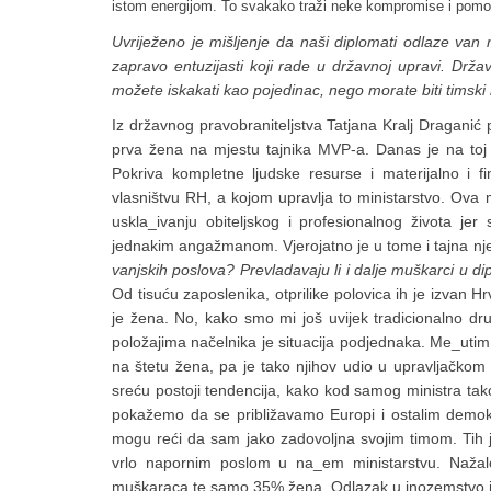
istom energijom. To svakako traži neke kompromise i pomoć
Uvriježeno je mišljenje da naši diplomati odlaze van n
zapravo entuzijasti koji rade u državnoj upravi.
Držav
možete iskakati kao pojedinac, nego morate biti timski
Iz državnog pravobraniteljstva Tatjana Kralj Draganić p
prva žena na mjestu tajnika MVP-a. Danas je na toj p
Pokriva kompletne ljudske resurse i materijalno i f
vlasništvu RH, a kojom upravlja to ministarstvo. Ova
uskla_ivanju obiteljskog i profesionalnog života j
jednakim angažmanom. Vjerojatno je u tome i tajna 
vanjskih poslova? Prevladavaju li i dalje muškarci u dip
Od tisuću zaposlenika, otprilike polovica ih je izvan
je žena. No, kako smo mi još uvijek tradicionalno dru
položajima načelnika je situacija podjednaka. Me_utim, š
na štetu žena, pa je tako njihov udio u upravljačkom 
sreću postoji tendencija, kako kod samog ministra tako
pokažemo da se približavamo Europi i ostalim demokr
mogu reći da sam jako zadovoljna svojim timom. Tih je
vrlo napornim poslom u na_em ministarstvu. Nažalos
muškaraca te samo 35% žena. Odlazak u inozemstvo je v