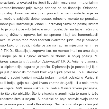
ravljanje u ovakvoj instituciji ljudskim resursima i materijalnim
ontradiktornost prije svega odnose se na financije. Odnosno,
 postoji. Puno se više prati procedura nego uštede koje se
a, možete zaključiti dobar posao, odnosno morate se ponašati
nancijsku satisfakciju. Znači, u državnoj službi ne postoji sistem
 to je ono što je vrlo teško u ovom poslu. Jer na taj je način vrlo
stroj državne uprave, koji se sprema i koji teti harmonizaciji
e. Mi ćemo tada moći zadržati kvalitetne ljude. Ista je situacija
sao kako bi trebali, i dalje ostaju na radnim mjestima jer im se
ma?
T.K.D.: Situacija je zapravo ista, no morate imati na umu da je
ope pa su i njihovi državni službenici u boljoj poziciji. Mi
danas situacija u hrvatskoj diplomaciji?
T.K.D.: Vrijeme glamura,
 diplomacija, sigurno je prošlo. Diplomacija je posao koji ljudi
u jest psihološki moment kroz koji ti ljudi prolaze. To su stresovi
omat u svojoj karijeri možda jedan mandat odsluži u Parizu ili
li Indiju, gdje su uvjeti života znatno drugačiji. Ili u neku treću
tske uvjete. MVP mora usko sura_ivati s Ministarstvom prosvjete,
je što više ublažilo. Što je situacija u zemlji teža to nam je teže
 predstvaništva u svijetu. Supružnici se boje ostaviti svoja radna
acija mora posati malo fleksibilnija. Naime, ono što je važno jest