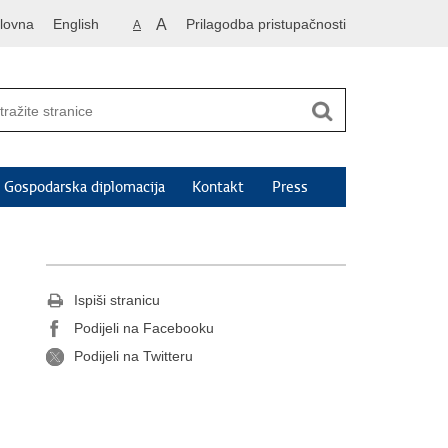
lovna
English
A
Prilagodba pristupačnosti
A
Gospodarska diplomacija
Kontakt
Press
Ispiši stranicu
Podijeli na Facebooku
Podijeli na Twitteru