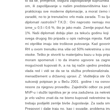
to da se, primjerice, osigura zapošljavanje supružn
om, ili zapošljavanje u našim predstavništvima kao š
prakticiraju sve moderne diplomacije, a morat ćemo i 
zaraditi, no to je trenutačno vrlo mala zarada. Ti su lj
diplomati rastrošni?
T.K.D.: Oni naprosto nemaju mog
izme_u 0,5 i 0,6 %, što je jako malo. Zemlje poput Au
1%. Naši diplomati dobiju plan za tekuću godinu koji 
svega drugog što pripada u opis radnoga mjesta. Katk
mi otprilike imaju iste troškove putovanja. Kad govor
RH u ovom trenutku ima više od 50% nekretnina u inoze
visoke. Teško je stvoriti tu materijalnu bazu u koju p
moram spomenuti i to da imamo ugovore sa zagreb
mogućnosti kupovati ih, a na taj način ujedno predsta
vlada red i vidi se da se ta služba profesionalizirala
menadžement u državnoj upravi.
Z: Voditeljica ste
sukcesiji potpisan je u Beču 2001. godine i na osnov
resore za njegovu provedbu. Zajednički odbor za podje
MVP-u i službi tajništva jer je ona zadužena za nekret
je vrlo važno znati da ne bismo kupovali nekretnine 
trebaju podijeliti zemlje bivše Jugoslavije. Za sada 
Pregovori i dalje traju no, kao i svugdje, problema i