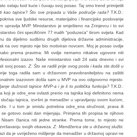
sto ostaju kod kuće i čuvaju svoj posao. Taj smo trend primijetili
ti kao tajnice? Što sve pripada u Vaše područje rada?
T.K.D.:
 pokriva sve ljudske resurse, materijalno i financijsko poslovanje
om upravlja MVP. Ministarstvo je smješteno na Zrinjevcu i to svi
nistarstvo čini specifičnim 77 malih "poduzeća" širom svijeta. Kad
 da dijelimo sudbinu drugih dijelova državne administracije,
k na ovo mjesto nije bio motiviran novcem. Moj je posao ovdje
 nikako prema pravima. Mi ovdje nemamo nikakve ugovore niti
fesionalni izazov. Naše ministarstvo radi 24 sata dnevno i svi
ali svoj posao.
Z: Što se radili prije ovog posla i kada ste došli u
prije toga radila sam u državnom pravobraniteljstvu na zaštiti
sionalnim izazovom došla sam u MVP na ovo odgovorno mjesto.
nje dužnosti tajnice MVP-a i je li to politička funkcija?
T.K.D.:
ra koji je odre_ene ovlasti prenio na tajnika koji definitvno nema
m slučaju tajnica, izvršni je menadžer u upravljanju ovom kućom,
reže. I u tom je smislu potrebna odre_ena stručnost, prava ili
se gotovo svaki dan mijenjaju. Primjena tih propisa te njihovo
. Nisam članica niti jedne stranke. Prema tome, to mjesto ne
 izvršavanju svojih obaveza.
Z: Mendžerica ste u državnoj službi.
zlazi da je uvriježeno mišljenje da menadžer u državnoj upravi ne