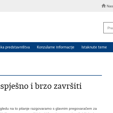
Nas
ka predstavništva
Konzularne informacije
Istaknute teme
pješno i brzo završiti
ogledu na to pitanje razgovaramo s glavnim pregovaračem za