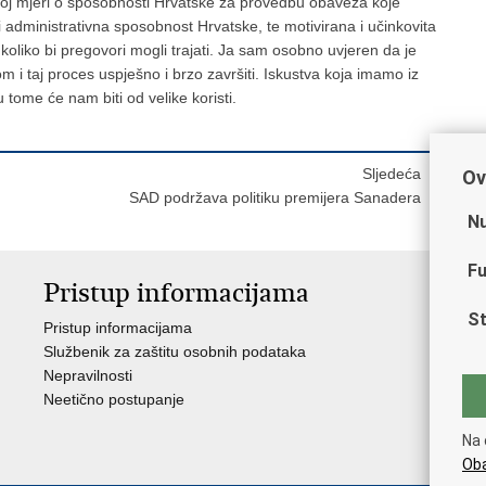
ećoj mjeri o sposobnosti Hrvatske za provedbu obaveza koje
ti administrativna sposobnost Hrvatske, te motivirana i učinkovita
oliko bi pregovori mogli trajati. Ja sam osobno uvjeren da je
i taj proces uspješno i brzo završiti. Iskustva koja imamo iz
ome će nam biti od velike koristi.
Sljedeća
Ov
SAD podržava politiku premijera Sanadera
Nu
Fu
Pristup informacijama
V
St
Pristup informacijama
Ja
Službenik za zaštitu osobnih podataka
Nat
Nepravilnosti
Nad
Neetično postupanje
Puč
Na 
Oba