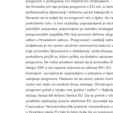
pregovore o pristupanju EU Vladimirom Drobnjakom. - K
da Hrvatska još nije počela pregovore s EU-om, a nem
profesionalnoj diplomaciji i državnoj upravi kategorije
Naravno da bi voljeli da su pregovori već u tijeku. d
prekriženih ruku. U tom razdoblju uspostavljena je str
tehničkih sastanaka, pripremljeno je nekoliko strategi
pregovaračkih stajališta RH, koji precizno definira ulo
odbor u Hrvatskom saboru. Pregovarači i voditelji radn
sudjelovao je na raznim stručnim seminarima kako bi u
traje provedba Sporazuma o stabilizaciji i pridruživanj
pododbora pružili su dobru priliku za dodatno upozna
pregovora. Ne treba posebno isticati da je provedba SS
sklopu SSP-a od najveće važnosti za odnose RH i EU. 
komisijom. na kojima je raspravljano o pitanjima o čije
odvijanje pregovora. Nadamo se da ćemo uskoro moći ubaci
motor već sada na visokom broju okretaja. Ohrabrujuće iz
pregovori počeli u ožujku ove godine i zašto? = Najbolj
slučaju danas bili država članica EU. Da su počeli u o
analitičko ispitivanje pravne stečevine EU, poznatije 
Francuskoj i Nizozemskoj bile praćene i komentirane u
u Hrvatskoj glede EU bilo bi bitno bolje da su pregovor