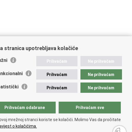
a stranica upotrebljava kolačiće
žni
Prihvaćam
Ne prihvaćam
nkcionalni
Prihvaćam
Ne prihvaćam
ažne poveznice
atistički
Prihvaćam
Ne prihvaćam
vna nabava u MVEP-u
ječaji
zor rada i unutarnja revizija službe vanjskih poslova
Prihvaćam odabrane
Prihvaćam sve
ki pravobranitelj
ovoj mrežnoj stranci koriste se kolačići. Molimo Vas da pročitate
vijest o kolačićima.