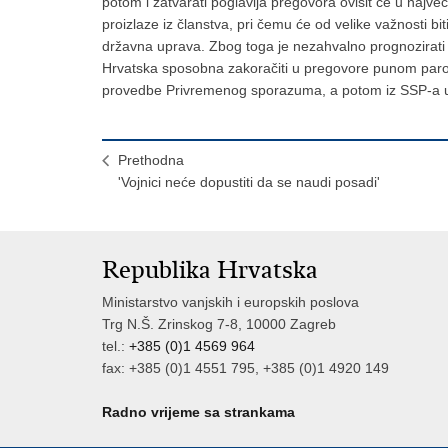
potom i zatvarati poglavlja pregovora ovisit će u najv
proizlaze iz članstva, pri čemu će od velike važnosti bi
državna uprava. Zbog toga je nezahvalno prognozirati k
Hrvatska sposobna zakoračiti u pregovore punom parom 
provedbe Privremenog sporazuma, a potom iz SSP-a u t
Prethodna
'Vojnici neće dopustiti da se naudi posadi'
Republika Hrvatska
Ministarstvo vanjskih i europskih poslova
Trg N.Š. Zrinskog 7-8, 10000 Zagreb
tel.:
+385 (0)1 4569 964
fax: +385 (0)1 4551 795, +385 (0)1 4920 149
Radno vrijeme sa strankama