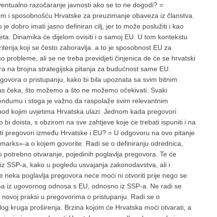
ventualno razočaranje javnosti ako se to ne dogodi? =
nom i sposobnošću Hrvatske za preuzimanje obaveza iz članstva.
 dobro imati jasno definiran cilj, jer to može poslužiti i kao
jeta. Dinamika će dijelom ovisiti i o samoj EU. U tom kontekstu
erija koji se često zaboravlja. a to je sposobnost EU za
 probleme, ali se ne treba previdjeti činjenica de će se hrvatski
ora na brojna strategijska pitanja za budućnost same EU.
egovora o pristupanju, kako bi bila upoznata sa svim bitnim
nas čeka, što možemo a što ne možemo očekivati. Svaki
rendumu i stoga je važno da raspolaže svim relevantnim
 pod kojim uvjetima Hrvatska ulazi. Jednom kada pregovori
bi doista, s obzirom na sve zahtjeve koje će trebati ispuniti i na
ti pregovori između Hrvatske i EU? = U odgovoru na ovo pitanje
marks»-a o kojem govorite. Radi se o definiranju odrednica,
o potrebno otvaranje, pojedinih poglavlja pregovora. Te će
z SSP-a, kako u pogledu usvajanja zakonodavstva, ali i
 neka poglavlja pregovora neće moći ni otvoriti prije nego se
ma iz ugovornog odnosa s EU, odnosno iz SSP-a. Ne radi se
 novoj praksi u pregovorima o pristupanju. Radi se o
šlog kruga proširenja. Brzina kojom će Hrvatska moći otvarati, a