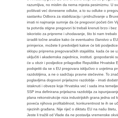
razumljiva, no mislim da nema mjesta pesimizmu. U sv
poštivati već donesene odluke, a to su odluke o prego
sastanku Odbora za stabilizaciju i pridruživanje u Brux
imati ni najmanje sumnje da će pregovori početi čim V
ta potvrda stigne pregovori bi trebali krenuti brzo i be
iskoristio za pripreme i uhodavanje, što bi nam trebalo o
izradili točne analize kako će eventualno članstvo u E
primjerice, možete li predvidjeti kakve će biti posljedi
sklopu priprema pregovaračkih stajališta. kada će se 
uključiti i akademska zajednica, instituti. gospodarski s
će u obzir i posljedice prilagodbe Republike Hrvatske
podsjetiti da se s EU pregovara isključivo o uvjetima 
razdobljima, a ne o sadržaju pravne stečevine. To znač
poglavljima dogovori prijelazno razdoblje - imati doda
istaknuti i obveze koje Hrvatska već i sada ima temel
SSP ima definirana prijelazna razdoblja za ispunjavan
plana rekonstrukcije niza industrijskih grana jedna od k
poveća njihova profitabilnost, konkurentnost te ih se u
njezinih građana. Nije riječ o diktatu EU na našu štetu
Jeste li tražili od Vlade da ne postavlja vremenske okv