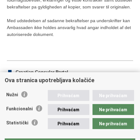
bekraftelser pa gyldigheden af kopier, som svarer til originalen.
Med udstedelsen af sadanne bekraftelser pa underskrifter kan
Ambassaden ikke holdes ansvarlig hvad angar indholdet af det
autoriserede dokument.
Croatian Consular Portal
Ova stranica upotrebljava kolačiće
Nužni
Prihvaćam
Ne prihvaćam
Print
Share
Share
this
on
on
Funkcionalni
Prihvaćam
Ne prihvaćam
Republic of Croatia
page
Facebook
Twitteru
Statistički
Prihvaćam
Ne prihvaćam
REPUBLIC OF CROATIA Ministry of Foreign and European
Affairs Trg N.Š. Zrinskog 7-8, 10000 Zagreb tel.:
+385 (0)1
4569 964 faks: +385 (0)1 4551 795, +385 (0)1 4920 149 E-