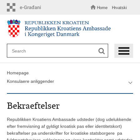
Skip
to
Home
Hrvatski
main
content
Homepage
Konsulaere anliggender
Bekraeftelser
Republikken Kroatiens Ambassade udsteder (dog udelukkende
efter fremvisning af gyldigt kroatisk pas eller identitetskort)
bekraftelser pa underskrifter for kroatiske statsborgere pa
fuldmagtsbeviser, erklaringer og visse kontrakter samt udsteder