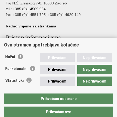
Trg N.Š. Zrinskog 7-8, 10000 Zagreb
tel.:
+385 (0)1 4569 964
fax: +385 (0)1 4551 795, +385 (0)1 4920 149
Radno vrijeme sa strankama
Pristup informacijama
Ova stranica upotrebljava kolačiće
Pristup informacijama
Službenik za zaštitu osobnih podataka
Nužni
Nepravilnosti
Prihvaćam
Ne prihvaćam
Neetično postupanje
Funkcionalni
Prihvaćam
Ne prihvaćam
Važne poveznice
Statistički
Prihvaćam
Ne prihvaćam
Javna nabava u MVEP-u
Natječaji
Nadzor rada i unutarnja revizija službe vanjskih poslova
Prihvaćam odabrane
Pučki pravobranitelj
Prihvaćam sve