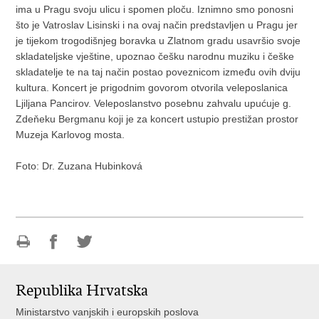
ima u Pragu svoju ulicu i spomen ploču. Iznimno smo ponosni
što je Vatroslav Lisinski i na ovaj način predstavljen u Pragu jer
je tijekom trogodišnjeg boravka u Zlatnom gradu usavršio svoje
skladateljske vještine, upoznao češku narodnu muziku i češke
skladatelje te na taj način postao poveznicom između ovih dviju
kultura. Koncert je prigodnim govorom otvorila veleposlanica
Ljiljana Pancirov. Veleposlanstvo posebnu zahvalu upućuje g.
Zdeňeku Bergmanu koji je za koncert ustupio prestižan prostor
Muzeja Karlovog mosta.
Foto: Dr. Zuzana Hubinková
Ispiši
Podijeli
Podijeli
stranicu
na
na
Republika Hrvatska
Facebooku
Twitteru
Ministarstvo vanjskih i europskih poslova