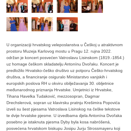
U organizaciji hrvatskog veleposlanstva u Češkoj u atraktivnom
prostoru Muzeja Karlovog mostu u Pragu 12. rujna 2022.
održan je koncert posvećen Vatroslavu Lisinskom (1819.-1854.)
uz homage češkom skladatelju Antonínu Dvořaku. Koncert je
predložilo Hrvatsko-češko društvo uz potporu Češko-hrvatskog
društva, a financiranje osiguralo Ministarstvo vanjskih i
europskih poslova RH u okviru obilježavanja 30. obljetnice
međunarodnog priznanja Hrvatske. Umjetnici iz Hrvatske,
Tihana Havelka Tudaković, mezzosopran, Dagmar
Drechslerová, sopran uz klavirsku pratnju Krešimira Popovića
izveli su šest pjesama Vatroslava Lisinskog na češke tekstove
te dvije hrvatske pjesme. U izvedbama djela Antonína Dvořaka
posebno je istaknuta pjesma Dyby byla kosa nabróšená,
posvećena hrvatskom biskupu Josipu Jurju Strossmayeru koji