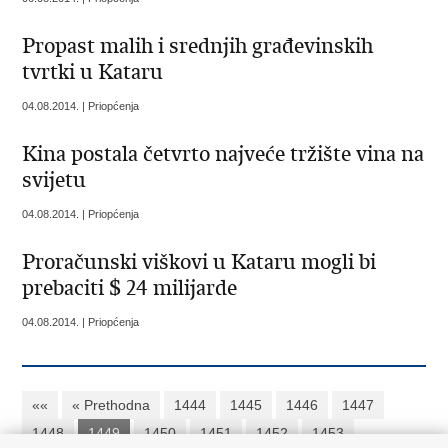
Propast malih i srednjih građevinskih
tvrtki u Kataru
04.08.2014. | Priopćenja
Kina postala četvrto najveće tržište vina na
svijetu
04.08.2014. | Priopćenja
Proračunski viškovi u Kataru mogli bi
prebaciti $ 24 milijarde
04.08.2014. | Priopćenja
««
« Prethodna
1444
1445
1446
1447
1448
1449
1450
1451
1452
1453