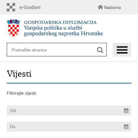
Preskoči
na
Naslovna
glavni
sadržaj
Vijesti
Filtrirajte vijesti: