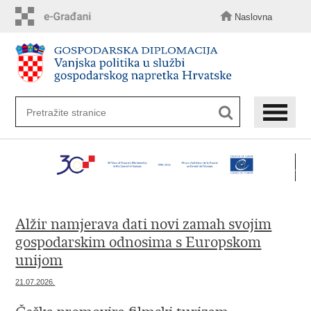
Preskoči
na
Naslovna
glavni
sadržaj
Alžir namjerava dati novi zamah svojim
gospodarskim odnosima s Europskom
unijom
21.07.2026.