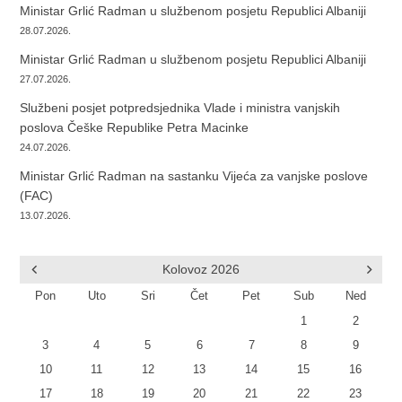
Ministar Grlić Radman u službenom posjetu Republici Albaniji
28.07.2026.
Ministar Grlić Radman u službenom posjetu Republici Albaniji
27.07.2026.
Službeni posjet potpredsjednika Vlade i ministra vanjskih
poslova Češke Republike Petra Macinke
24.07.2026.
Ministar Grlić Radman na sastanku Vijeća za vanjske poslove
(FAC)
13.07.2026.
Kolovoz
2026
Pon
Uto
Sri
Čet
Pet
Sub
Ned
1
2
3
4
5
6
7
8
9
10
11
12
13
14
15
16
17
18
19
20
21
22
23