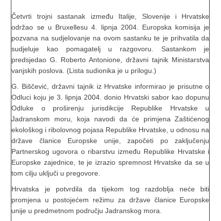
Četvrti trojni sastanak između Italije, Slovenije i Hrvatske
održao se u Bruxellesu 4. lipnja 2004. Europska komisija je
pozvana na sudjelovanje na ovom sastanku te je prihvatila da
sudjeluje kao pomagatelj u razgovoru. Sastankom je
predsjedao G. Roberto Antonione, državni tajnik Ministarstva
vanjskih poslova. (Lista sudionika je u prilogu.)
G. Biščević, državni tajnik iz Hrvatske informirao je prisutne o
Odluci koju je 3. lipnja 2004. donio Hrvatski sabor kao dopunu
Odluke o proširenju jurisdikcije Republike Hrvatske u
Jadranskom moru, koja navodi da će primjena Zaštićenog
ekološkog i ribolovnog pojasa Republike Hrvatske, u odnosu na
države članice Europske unije, započeti po zaključenju
Partnerskog ugovora o ribarstvu između Republike Hrvatske i
Europske zajednice, te je izrazio spremnost Hrvatske da se u
tom cilju uključi u pregovore.
Hrvatska je potvrdila da tijekom tog razdoblja neće biti
promjena u postojećem režimu za države članice Europske
unije u predmetnom području Jadranskog mora.