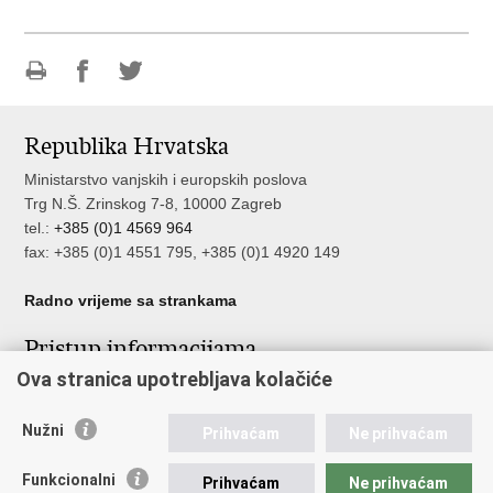
Ispiši
Podijeli
Podijeli
stranicu
na
na
Republika Hrvatska
Facebooku
Twitteru
Ministarstvo vanjskih i europskih poslova
Trg N.Š. Zrinskog 7-8, 10000 Zagreb
tel.:
+385 (0)1 4569 964
fax: +385 (0)1 4551 795, +385 (0)1 4920 149
Radno vrijeme sa strankama
Pristup informacijama
Ova stranica upotrebljava kolačiće
Pristup informacijama
Službenik za zaštitu osobnih podataka
Nužni
Nepravilnosti
Prihvaćam
Ne prihvaćam
Neetično postupanje
Funkcionalni
Prihvaćam
Ne prihvaćam