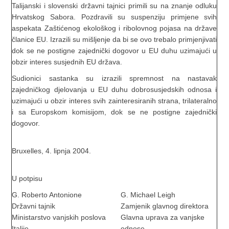
Talijanski i slovenski državni tajnici primili su na znanje odluku
Hrvatskog Sabora. Pozdravili su suspenziju primjene svih
aspekata Zaštićenog ekološkog i ribolovnog pojasa na države
članice EU. Izrazili su mišljenje da bi se ovo trebalo primjenjivati
dok se ne postigne zajednički dogovor u EU duhu uzimajući u
obzir interes susjednih EU država.
Sudionici sastanka su izrazili spremnost na nastavak
zajedničkog djelovanja u EU duhu dobrosusjedskih odnosa i
uzimajući u obzir interes svih zainteresiranih strana, trilateralno
i sa Europskom komisijom, dok se ne postigne zajednički
dogovor.
Bruxelles, 4. lipnja 2004.
U potpisu
G. Roberto Antonione
G. Michael Leigh
Državni tajnik
Zamjenik glavnog direktora
Ministarstvo vanjskih poslova
Glavna uprava za vanjske
Italije
odnose