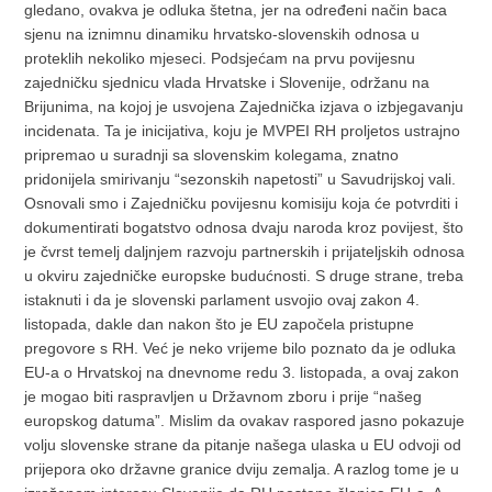
gledano, ovakva je odluka štetna, jer na određeni način baca
sjenu na iznimnu dinamiku hrvatsko-slovenskih odnosa u
proteklih nekoliko mjeseci. Podsjećam na prvu povijesnu
zajedničku sjednicu vlada Hrvatske i Slovenije, održanu na
Brijunima, na kojoj je usvojena Zajednička izjava o izbjegavanju
incidenata. Ta je inicijativa, koju je MVPEI RH proljetos ustrajno
pripremao u suradnji sa slovenskim kolegama, znatno
pridonijela smirivanju “sezonskih napetosti” u Savudrijskoj vali.
Osnovali smo i Zajedničku povijesnu komisiju koja će potvrditi i
dokumentirati bogatstvo odnosa dvaju naroda kroz povijest, što
je čvrst temelj daljnjem razvoju partnerskih i prijateljskih odnosa
u okviru zajedničke europske budućnosti. S druge strane, treba
istaknuti i da je slovenski parlament usvojio ovaj zakon 4.
listopada, dakle dan nakon što je EU započela pristupne
pregovore s RH. Već je neko vrijeme bilo poznato da je odluka
EU-a o Hrvatskoj na dnevnome redu 3. listopada, a ovaj zakon
je mogao biti raspravljen u Državnom zboru i prije “našeg
europskog datuma”. Mislim da ovakav raspored jasno pokazuje
volju slovenske strane da pitanje našega ulaska u EU odvoji od
prijepora oko državne granice dviju zemalja. A razlog tome je u