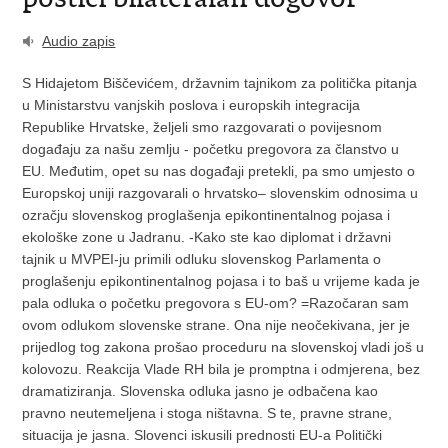
Audio zapis
S Hidajetom Biščevićem, državnim tajnikom za politička pitanja
u Ministarstvu vanjskih poslova i europskih integracija
Republike Hrvatske, željeli smo razgovarati o povijesnom
događaju za našu zemlju - početku pregovora za članstvo u
EU. Međutim, opet su nas događaji pretekli, pa smo umjesto o
Europskoj uniji razgovarali o hrvatsko– slovenskim odnosima u
ozračju slovenskog proglašenja epikontinentalnog pojasa i
ekološke zone u Jadranu. -Kako ste kao diplomat i državni
tajnik u MVPEI-ju primili odluku slovenskog Parlamenta o
proglašenju epikontinentalnog pojasa i to baš u vrijeme kada je
pala odluka o početku pregovora s EU-om? =Razočaran sam
ovom odlukom slovenske strane. Ona nije neočekivana, jer je
prijedlog tog zakona prošao proceduru na slovenskoj vladi još u
kolovozu. Reakcija Vlade RH bila je promptna i odmjerena, bez
dramatiziranja. Slovenska odluka jasno je odbačena kao
pravno neutemeljena i stoga ništavna. S te, pravne strane,
situacija je jasna. Slovenci iskusili prednosti EU-a Politički