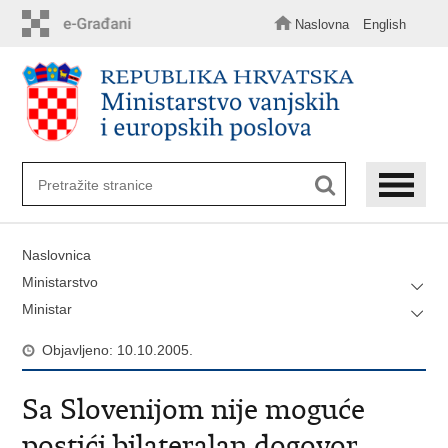
Preskoči
na
Naslovna
English
glavni
sadržaj
Naslovnica
Ministarstvo
Ministar
Objavljeno: 10.10.2005.
Sa Slovenijom nije moguće
postići bilateralan dogovor