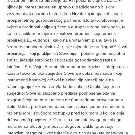
izraženom interesu Slovenije da RH postane članica EU-a. A
njihov je interes utemeljen upravo u tradicionalno bliskim
vezama dvaju naroda te želji da u Hrvatskoj imaju stabilnog i
prosperitetnog gospodarskog partnera. Isto tako, Slovenija je
svjesna prednosti daljnjeg širenja europske zone stabilnosti, te
su na vlastitom primjeru iskusili sve prednosti koje proces
proširenja EU-a donosi, kako na unutarnjem planu tako i u
širem regionalnom okviru. Jer, nije tajna da je prošlogodišnji val
proširenja - koji je uključio i Sloveniju – polučio golem uspjeh u
smislu jačanja stabilnosti i ubrzanja gospodarskog rasta u
Istočnoj i Središnjoj Europi. Moramo pronaći izlaz iz slijepe ulice
-Zašto takva odluka susjedne Slovenije dolazi baš sada i koji
instrumenti hrvatskoj državi i njezinoj diplomaciji stoje na
raspolaganju? =Hrvatska Vlada donijela je Odluku kojom se
susjednoj Sloveniji službeno predlaže podnošenje pitanja
razgraničenja na moru nekom međunarodnom pravosudnom
tijelu. Dakle, predlažemo da se spor riješi u jednom smirenom,
racionalnom i stručnom postupku pred forumom u koji će obje
države imati povjerenje. Oko svih aspekata ovoga prijedloga
moramo sa Slovenijom postići dogovor. Dakle, predstoje
intenzivni razgovori i konzultacije oko svih aspekata postupka, a