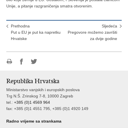
Unije, a pitanje razgraničenja smatra otvorenim.
Prethodna
Sljedeća
Put u EU je put ka napretku
Pregovore možemo završiti
Hrvatske
za dvije godine
Ispiši
Podijeli
Podijeli
stranicu
na
na
Republika Hrvatska
Facebooku
Twitteru
Ministarstvo vanjskih i europskih poslova
Trg N.Š. Zrinskog 7-8, 10000 Zagreb
tel.:
+385 (0)1 4569 964
fax: +385 (0)1 4551 795, +385 (0)1 4920 149
Radno vrijeme sa strankama