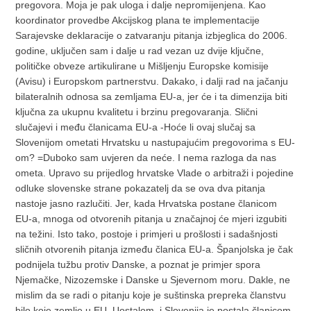
pregovora. Moja je pak uloga i dalje nepromijenjena. Kao
koordinator provedbe Akcijskog plana te implementacije
Sarajevske deklaracije o zatvaranju pitanja izbjeglica do 2006.
godine, uključen sam i dalje u rad vezan uz dvije ključne,
političke obveze artikulirane u Mišljenju Europske komisije
(Avisu) i Europskom partnerstvu. Dakako, i dalji rad na jačanju
bilateralnih odnosa sa zemljama EU-a, jer će i ta dimenzija biti
ključna za ukupnu kvalitetu i brzinu pregovaranja. Slični
slučajevi i među članicama EU-a -Hoće li ovaj slučaj sa
Slovenijom ometati Hrvatsku u nastupajućim pregovorima s EU-
om? =Duboko sam uvjeren da neće. I nema razloga da nas
ometa. Upravo su prijedlog hrvatske Vlade o arbitraži i pojedine
odluke slovenske strane pokazatelj da se ova dva pitanja
nastoje jasno razlučiti. Jer, kada Hrvatska postane članicom
EU-a, mnoga od otvorenih pitanja u značajnoj će mjeri izgubiti
na težini. Isto tako, postoje i primjeri u prošlosti i sadašnjosti
sličnih otvorenih pitanja između članica EU-a. Španjolska je čak
podnijela tužbu protiv Danske, a poznat je primjer spora
Njemačke, Nizozemske i Danske u Sjevernom moru. Dakle, ne
mislim da se radi o pitanju koje je suštinska prepreka članstvu
bilo koje zemlje u EU. Uostalom, i Slovenija je postala članicom