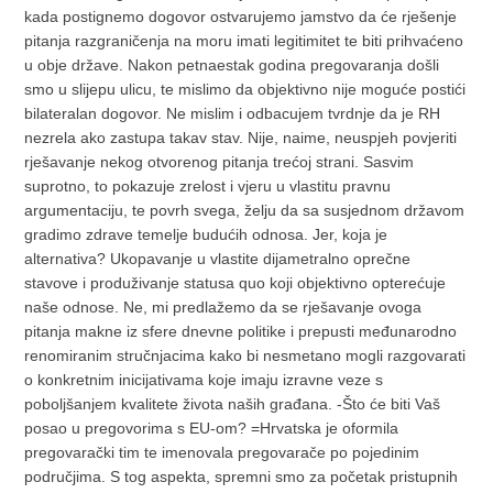
kada postignemo dogovor ostvarujemo jamstvo da će rješenje
pitanja razgraničenja na moru imati legitimitet te biti prihvaćeno
u obje države. Nakon petnaestak godina pregovaranja došli
smo u slijepu ulicu, te mislimo da objektivno nije moguće postići
bilateralan dogovor. Ne mislim i odbacujem tvrdnje da je RH
nezrela ako zastupa takav stav. Nije, naime, neuspjeh povjeriti
rješavanje nekog otvorenog pitanja trećoj strani. Sasvim
suprotno, to pokazuje zrelost i vjeru u vlastitu pravnu
argumentaciju, te povrh svega, želju da sa susjednom državom
gradimo zdrave temelje budućih odnosa. Jer, koja je
alternativa? Ukopavanje u vlastite dijametralno oprečne
stavove i produživanje statusa quo koji objektivno opterećuje
naše odnose. Ne, mi predlažemo da se rješavanje ovoga
pitanja makne iz sfere dnevne politike i prepusti međunarodno
renomiranim stručnjacima kako bi nesmetano mogli razgovarati
o konkretnim inicijativama koje imaju izravne veze s
poboljšanjem kvalitete života naših građana. -Što će biti Vaš
posao u pregovorima s EU-om? =Hrvatska je oformila
pregovarački tim te imenovala pregovarače po pojedinim
područjima. S tog aspekta, spremni smo za početak pristupnih