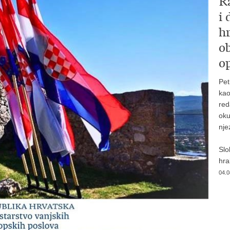
R
i
hr
o
op
Pet
kao
red
oku
nje
Slo
hrab
04.0