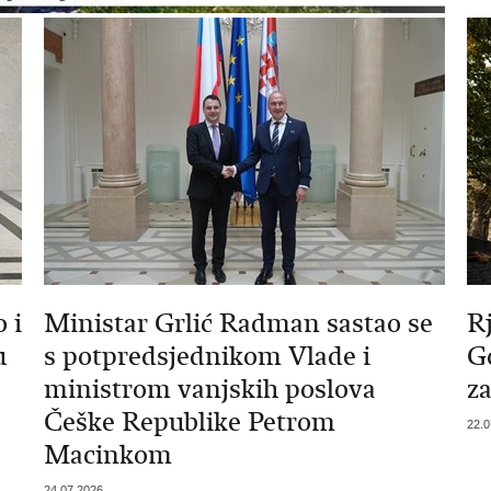
 i
Ministar Grlić Radman sastao se
R
u
s potpredsjednikom Vlade i
G
ministrom vanjskih poslova
z
Češke Republike Petrom
22.0
Macinkom
24.07.2026.