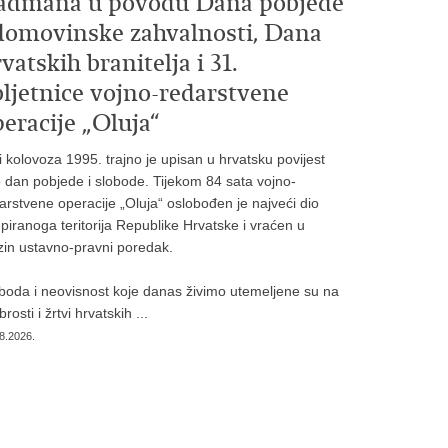
admana u povodu Dana pobjede
 domovinske zahvalnosti, Dana
vatskih branitelja i 31.
bljetnice vojno-redarstvene
eracije „Oluja“
i kolovoza 1995. trajno je upisan u hrvatsku povijest
 dan pobjede i slobode. Tijekom 84 sata vojno-
arstvene operacije „Oluja“ oslobođen je najveći dio
piranoga teritorija Republike Hrvatske i vraćen u
zin ustavno-pravni poredak.
boda i neovisnost koje danas živimo utemeljene su na
rosti i žrtvi hrvatskih ...
8.2026.