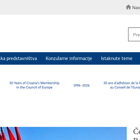
Nas
ka predstavništva
Konzularne informacije
Istaknute teme
Če