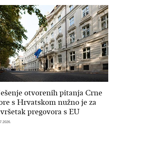
ješenje otvorenih pitanja Crne
ore s Hrvatskom nužno je za
avršetak pregovora s EU
7.2026.