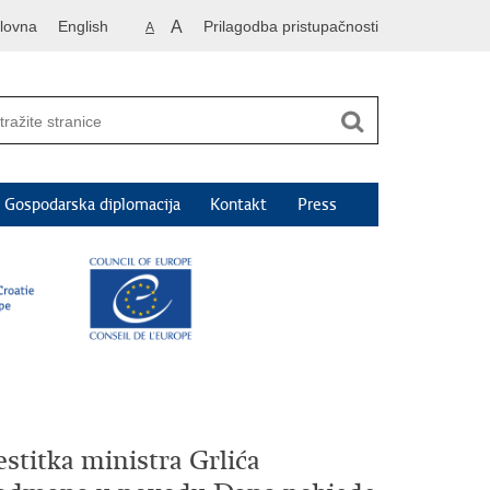
lovna
English
A
Prilagodba pristupačnosti
A
Gospodarska diplomacija
Kontakt
Press
stitka ministra Grlića