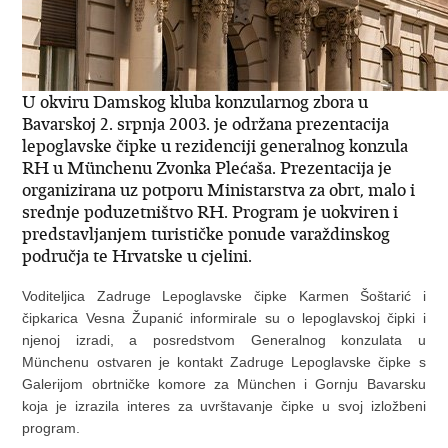
U okviru Damskog kluba konzularnog zbora u
Bavarskoj 2. srpnja 2003. je održana prezentacija
lepoglavske čipke u rezidenciji generalnog konzula
RH u Münchenu Zvonka Plećaša. Prezentacija je
organizirana uz potporu Ministarstva za obrt, malo i
srednje poduzetništvo RH. Program je uokviren i
predstavljanjem turističke ponude varaždinskog
područja te Hrvatske u cjelini.
Voditeljica Zadruge Lepoglavske čipke Karmen Šoštarić i
čipkarica Vesna Županić informirale su o lepoglavskoj čipki i
njenoj izradi, a posredstvom Generalnog konzulata u
Münchenu ostvaren je kontakt Zadruge Lepoglavske čipke s
Galerijom obrtničke komore za München i Gornju Bavarsku
koja je izrazila interes za uvrštavanje čipke u svoj izložbeni
program.