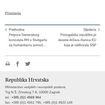
Priopćenja
Prethodna
Sljedeća
Potpora Generalnog
Portugalska republika je
konzulata RH u Stuttgartu
deseta država članica EU
za humanitarnu pomoć...
koja je ratificirala SSP
Ispiši
Podijeli
Podijeli
stranicu
na
na
Republika Hrvatska
Facebooku
Twitteru
Ministarstvo vanjskih i europskih poslova
Trg N.Š. Zrinskog 7-8, 10000 Zagreb
tel.:
+385 (0)1 4569 964
fax: +385 (0)1 4551 795, +385 (0)1 4920 149