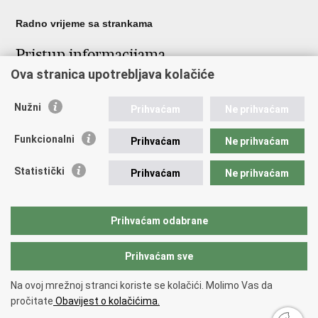
Radno vrijeme sa strankama
Pristup informacijama
Ova stranica upotrebljava kolačiće
Pristup informacijama
Službenik za zaštitu osobnih podataka
Nužni
Nepravilnosti
Prihvaćam
Ne prihvaćam
Neetično postupanje
Funkcionalni
Prihvaćam
Ne prihvaćam
Važne poveznice
Statistički
Prihvaćam
Ne prihvaćam
Javna nabava u MVEP-u
Natječaji
Nadzor rada i unutarnja revizija službe vanjskih poslova
Prihvaćam odabrane
Pučki pravobranitelj
Prihvaćam sve
Povratak na vrh
Na ovoj mrežnoj stranci koriste se kolačići. Molimo Vas da
Copyright © 2026 Ministarstvo vanjskih i europskih poslova.
Uvjeti
pročitate
Obavijest o kolačićima.
korištenja
.
Izjava o pristupačnosti
.