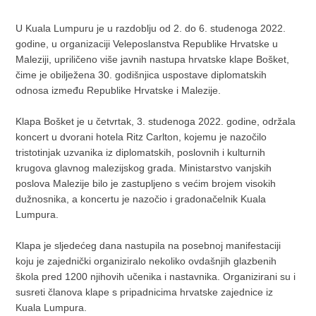
U Kuala Lumpuru je u razdoblju od 2. do 6. studenoga 2022.
godine, u organizaciji Veleposlanstva Republike Hrvatske u
Maleziji, upriličeno više javnih nastupa hrvatske klape Bošket,
čime je obilježena 30. godišnjica uspostave diplomatskih
odnosa između Republike Hrvatske i Malezije.
Klapa Bošket je u četvrtak, 3. studenoga 2022. godine, održala
koncert u dvorani hotela Ritz Carlton, kojemu je nazočilo
tristotinjak uzvanika iz diplomatskih, poslovnih i kulturnih
krugova glavnog malezijskog grada. Ministarstvo vanjskih
poslova Malezije bilo je zastupljeno s većim brojem visokih
dužnosnika, a koncertu je nazočio i gradonačelnik Kuala
Lumpura.
Klapa je sljedećeg dana nastupila na posebnoj manifestaciji
koju je zajednički organiziralo nekoliko ovdašnjih glazbenih
škola pred 1200 njihovih učenika i nastavnika. Organizirani su i
susreti članova klape s pripadnicima hrvatske zajednice iz
Kuala Lumpura.