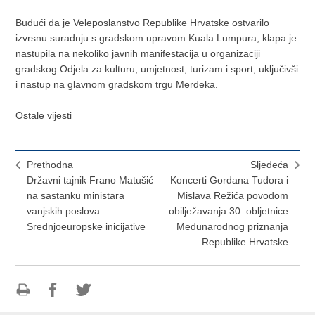
Budući da je Veleposlanstvo Republike Hrvatske ostvarilo
izvrsnu suradnju s gradskom upravom Kuala Lumpura, klapa je
nastupila na nekoliko javnih manifestacija u organizaciji
gradskog Odjela za kulturu, umjetnost, turizam i sport, uključivši
i nastup na glavnom gradskom trgu Merdeka.
Ostale vijesti
Prethodna
Sljedeća
Državni tajnik Frano Matušić
Koncerti Gordana Tudora i
na sastanku ministara
Mislava Režića povodom
vanjskih poslova
obilježavanja 30. obljetnice
Srednjoeuropske inicijative
Međunarodnog priznanja
Republike Hrvatske
Ispiši
Podijeli
Podijeli