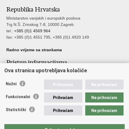
stranicu
na
na
Republika Hrvatska
Facebooku
Twitteru
Ministarstvo vanjskih i europskih poslova
Trg N.Š. Zrinskog 7-8, 10000 Zagreb
tel.:
+385 (0)1 4569 964
fax: +385 (0)1 4551 795, +385 (0)1 4920 149
Radno vrijeme sa strankama
Pristup informacijama
Ova stranica upotrebljava kolačiće
Pristup informacijama
Službenik za zaštitu osobnih podataka
Nužni
Nepravilnosti
Prihvaćam
Ne prihvaćam
Neetično postupanje
Funkcionalni
Prihvaćam
Ne prihvaćam
Važne poveznice
Statistički
Prihvaćam
Ne prihvaćam
Javna nabava u MVEP-u
Natječaji
Nadzor rada i unutarnja revizija službe vanjskih poslova