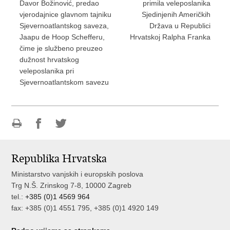
Davor Božinović, predao
primila veleposlanika
vjerodajnice glavnom tajniku
Sjedinjenih Američkih
Sjevernoatlantskog saveza,
Država u Republici
Jaapu de Hoop Schefferu,
Hrvatskoj Ralpha Franka
čime je službeno preuzeo
dužnost hrvatskog
veleposlanika pri
Sjevernoatlantskom savezu
Ispiši
Podijeli
Podijeli
stranicu
na
na
Republika Hrvatska
Facebooku
Twitteru
Ministarstvo vanjskih i europskih poslova
Trg N.Š. Zrinskog 7-8, 10000 Zagreb
tel.:
+385 (0)1 4569 964
fax: +385 (0)1 4551 795, +385 (0)1 4920 149