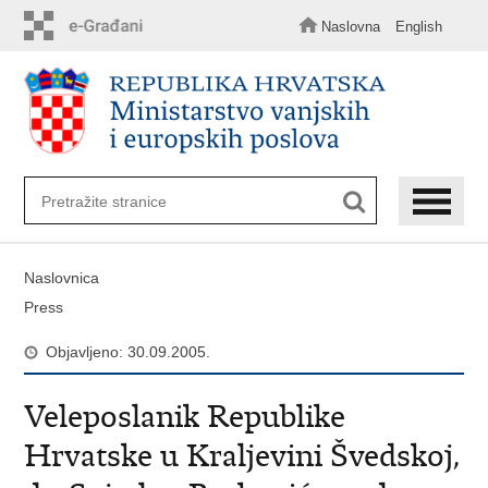
Preskoči
na
Naslovna
English
glavni
sadržaj
Naslovnica
Press
Objavljeno: 30.09.2005.
Veleposlanik Republike
Hrvatske u Kraljevini Švedskoj,