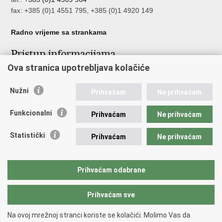
fax: +385 (0)1 4551 795, +385 (0)1 4920 149
Radno vrijeme sa strankama
Pristup informacijama
Ova stranica upotrebljava kolačiće
Pristup informacijama
Službenik za zaštitu osobnih podataka
Nužni
Nepravilnosti
Prihvaćam
Ne prihvaćam
Neetično postupanje
Funkcionalni
Prihvaćam
Ne prihvaćam
Važne poveznice
Statistički
Prihvaćam
Ne prihvaćam
Javna nabava u MVEP-u
Natječaji
Nadzor rada i unutarnja revizija službe vanjskih poslova
Prihvaćam odabrane
Pučki pravobranitelj
Prihvaćam sve
Povratak na vrh
Na ovoj mrežnoj stranci koriste se kolačići. Molimo Vas da