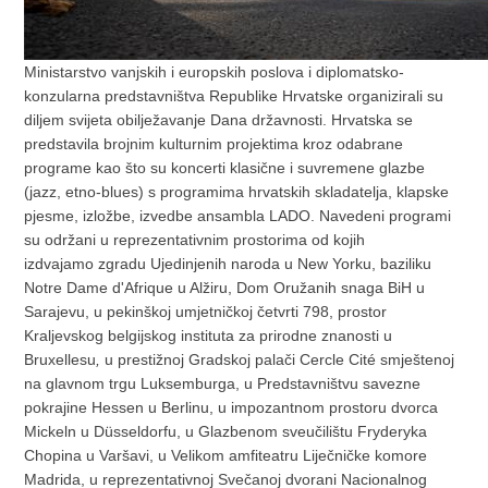
Ministarstvo vanjskih i europskih poslova i diplomatsko-
konzularna predstavništva Republike Hrvatske organizirali su
diljem svijeta obilježavanje Dana državnosti. Hrvatska se
predstavila brojnim kulturnim projektima kroz odabrane
programe kao što su koncerti klasične i suvremene glazbe
(jazz, etno-blues) s programima hrvatskih skladatelja, klapske
pjesme, izložbe, izvedbe ansambla LADO. Navedeni programi
su održani u reprezentativnim prostorima od kojih
izdvajamo
zgradu Ujedinjenih naroda u New Yorku, baziliku
Notre Dame d'Afrique u Alžiru, Dom Oružanih snaga BiH u
Sarajevu, u pekinškoj umjetničkoj četvrti 798, prostor
Kraljevskog belgijskog instituta za prirodne znanosti u
Bruxellesu
,
u prestižnoj Gradskoj palači Cercle Cité smještenoj
na glavnom trgu Luksemburga, u Predstavništvu savezne
pokrajine Hessen u Berlinu, u impozantnom prostoru dvorca
Mickeln u Düsseldorfu, u Glazbenom sveučilištu Fryderyka
Chopina u Varšavi, u Velikom amfiteatru Liječničke komore
Madrida, u reprezentativnoj Svečanoj dvorani Nacionalnog