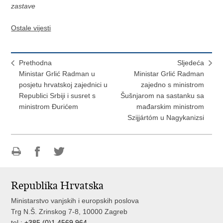
zastave
Ostale vijesti
Prethodna
Sljedeća
Ministar Grlić Radman u
Ministar Grlić Radman
posjetu hrvatskoj zajednici u
zajedno s ministrom
Republici Srbiji i susret s
Šušnjarom na sastanku sa
ministrom Đurićem
mađarskim ministrom
Szijjártóm u Nagykanizsi
Ispiši
Podijeli
Podijeli
stranicu
na
na
Republika Hrvatska
Facebooku
Twitteru
Ministarstvo vanjskih i europskih poslova
Trg N.Š. Zrinskog 7-8, 10000 Zagreb
tel.:
+385 (0)1 4569 964