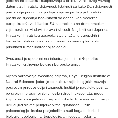
gostima na dolasku i sudjelovanju u obilježavanju ovog važnog
datuma za hrvatsku državnost. Istaknuli su kako Dan državnosti
predstavlja prigodu za podsjećanje na put koji je Hrvatska
prošla od stjecanja neovisnosti do danas, kao moderna
europska država i članica EU, utemeljena na demokratskim
vrijednostima, vladavini prava i slobodi. Naglasili su i doprinos
Hrvatske i hrvatskog gospodarstva u jačanju europskih i
transatlantskih odnosa, kao i njezinu aktivnu diplomatsku
prisutnost u međunarodnoj zajednici.
Svečanost je upotpunjena intoniranjem himni Republike
Hrvatske, Kraljevine Belgije i Europske unije.
Mjesto održavanja svečanog prijema, Royal Belgian Institute of
Natural Sciences, jedan je od najpoznatijih belgijskih muzeja
posvećen prirodoslovlju i znanosti. Institut je nadaleko poznat
po svojoj impresivnoj zbirci fosila i drugih eksponata, među
kojima se ističe jedna od najvećih izložbi dinosaurusa u Europi,
uključujući slavne primjerke vrste Iguanodon. Osim
paleontologije, Institut posjetiteljima nudi bogate zbirke iz
biologije, geologije i antropologije, a njegova moderna