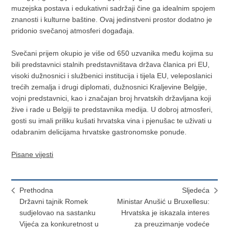
muzejska postava i edukativni sadržaji čine ga idealnim spojem
znanosti i kulturne baštine. Ovaj jedinstveni prostor dodatno je
pridonio svečanoj atmosferi događaja.
Svečani prijem okupio je više od 650 uzvanika među kojima su
bili predstavnici stalnih predstavništava država članica pri EU,
visoki dužnosnici i službenici institucija i tijela EU, veleposlanici
trećih zemalja i drugi diplomati, dužnosnici Kraljevine Belgije,
vojni predstavnici, kao i značajan broj hrvatskih državljana koji
žive i rade u Belgiji te predstavnika medija. U dobroj atmosferi,
gosti su imali priliku kušati hrvatska vina i pjenušac te uživati u
odabranim delicijama hrvatske gastronomske ponude.
Pisane vijesti
Prethodna
Sljedeća
Državni tajnik Romek
Ministar Anušić u Bruxellesu:
sudjelovao na sastanku
Hrvatska je iskazala interes
Vijeća za konkuretnost u
za preuzimanje vodeće