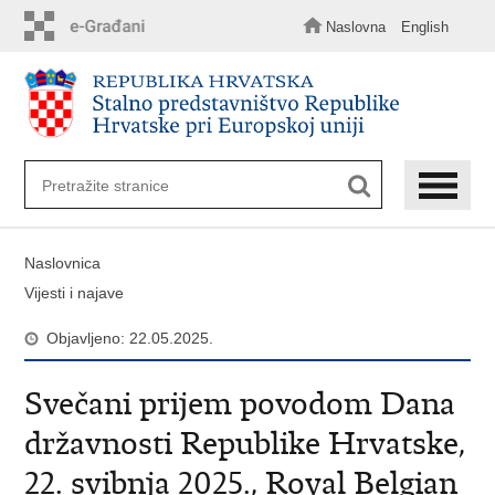
Preskoči
na
Naslovna
English
glavni
sadržaj
Naslovnica
Vijesti i najave
Objavljeno: 22.05.2025.
Svečani prijem povodom Dana
državnosti Republike Hrvatske,
22. svibnja 2025., Royal Belgian