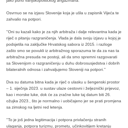
jako puno vanjskopolitičkog angažmana.
Osvrnuo se na izjavu Slovenije koja je ušla u zapisnik Vijeća te
zahvalio na potpori.
''Oni su kazali kako je za njih arbitraža i dalje relevantna kada je
riječ o pitanju razgraničenja. Vlada je dala svoju izjavu u kojoj je
podsjetila na zaključke Hrvatskog sabora iz 2015. i razloge
zašto smo se povukli iz arbitražnog sporazuma te da za nas ta
arbitražna presuda ne postoji, ali da smo spremni razgovarati
sa Slovenijom o razgraničenju u duhu dobrosusjedstva i dobrih
bilateralnih odnosa i zahvaljujemo Sloveniji na potpori.''
Dva su datuma bitna kada je riječ o ulasku u šengenski prostor
– 1. siječnja 2023. u sustav ulaze cestovni i željeznički prijevoz,
kao i morske luke, dok će za zračne luke taj datum biti 26.
ožujka 2023., što je normalno i uobičajeno jer se prati promjena
sa zimskog na ljetni red letenja.
''To je još jedna legitimacija i potpora privlačenju stranih
ulaganja, potpora turizmu, prometu, učinkovitijem kretanju