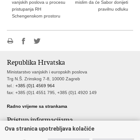
vanjskih poslova u procesu
mislim da će Sabor donijeti
pristupanja RH
pravilnu odluku
Schengenskom prostoru
Ispiši
Podijeli
Podijeli
stranicu
na
na
Republika Hrvatska
Facebooku
Twitteru
Ministarstvo vanjskih i europskih poslova
Trg N.Š. Zrinskog 7-8, 10000 Zagreb
tel.:
+385 (0)1 4569 964
fax: +385 (0)1 4551 795, +385 (0)1 4920 149
Radno vrijeme sa strankama
Pristup informacijama
Ova stranica upotrebljava kolačiće
Pristup informacijama
Službenik za zaštitu osobnih podataka