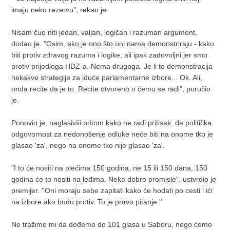
imaju neku rezervu", rekao je.
Nisam čuo niti jedan, valjan, logičan i razuman argument,
dodao je. "Osim, ako je ono što oni nama demonstriraju - kako
biti protiv zdravog razuma i logike, ali ipak zadovoljni jer smo
protiv prijedloga HDZ-a. Nema drugoga. Je li to demonstracija
nekakve strategije za iduće parlamentarne izbore... Ok. Ali,
onda recite da je to. Recite otvoreno o čemu se radi", poručio
je.
Ponovio je, naglasivši pritom kako ne radi pritisak, da politička
odgovornost za nedonošenje odluke neće biti na onome tko je
glasao 'za', nego na onome tko nije glasao 'za'.
"I to će nositi na plećima 150 godina, ne 15 ili 150 dana, 150
godina će to nositi na leđima. Neka dobro promisle", ustvrdio je
premijer. ''Oni moraju sebe zapitati kako će hodati po cesti i ići
na izbore ako budu protiv. To je pravo pitanje.''
Ne tražimo mi da dođemo do 101 glasa u Saboru, nego ćemo