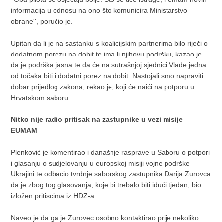
informacija u odnosu na ono što komunicira Ministarstvo
obrane'', poručio je.
Upitan da li je na sastanku s koalicijskim partnerima bilo riječi o
dodatnom porezu na dobit te ima li njihovu podršku, kazao je
da je podrška jasna te da će na sutrašnjoj sjednici Vlade jedna
od točaka biti i dodatni porez na dobit. Nastojali smo napraviti
dobar prijedlog zakona, rekao je, koji će naići na potporu u
Hrvatskom saboru.
Nitko nije radio pritisak na zastupnike u vezi misije
EUMAM
Plenković je komentirao i današnje rasprave u Saboru o potpori
i glasanju o sudjelovanju u europskoj misiji vojne podrške
Ukrajini te odbacio tvrdnje saborskog zastupnika Darija Zurovca
da je zbog tog glasovanja, koje bi trebalo biti idući tjedan, bio
izložen pritiscima iz HDZ-a.
Naveo je da ga je Zurovec osobno kontaktirao prije nekoliko