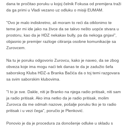
dana te pročitao poruku u kojoj čelnik Fokusa od premijera traži
da ga primi u Vladi vezano uz odluku o misiji EUMAM.
"Ovo je malo indiskretno, ali moram to reći da otklonimo te
teme jer mi ide jako na živce da se takvo nešto uopće stvara u
prostoru, kao da je HDZ nekakav bully, pa da nekoga gnjavi",
objasnio je premijer razloge citiranja osobne komunikacije sa
Zurovcem.
Na tu je poruku odgovorio Zurovcu, kako je naveo, da se zbog
obveza koje ima mogu naći tek danas te da je zadužio šefa
saborskog Kluba HDZ-a Branka Bačića da o toj temi razgovara
sa svim saborskim klubovima.
"I to je sve. Dakle, niti je Branko na njega radio pritisak, niti sam
ja radio pritisak. Ako ima netko da je radio pritisak, molim
Zurovca da me odmah nazove, pošalje poruku tko je to radio
pritisak i u vezi čega", poručio je Plenković.
Ponovio je da je procedura za donošenje odluke u skladu s