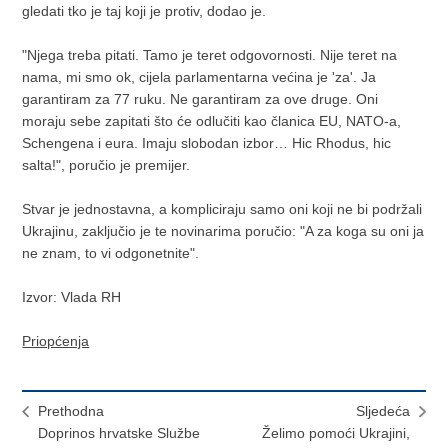
gledati tko je taj koji je protiv, dodao je.
"Njega treba pitati. Tamo je teret odgovornosti. Nije teret na
nama, mi smo ok, cijela parlamentarna većina je 'za'. Ja
garantiram za 77 ruku. Ne garantiram za ove druge. Oni
moraju sebe zapitati što će odlučiti kao članica EU, NATO-a,
Schengena i eura. Imaju slobodan izbor… Hic Rhodus, hic
salta!", poručio je premijer.
Stvar je jednostavna, a kompliciraju samo oni koji ne bi podržali
Ukrajinu, zaključio je te novinarima poručio: "A za koga su oni ja
ne znam, to vi odgonetnite".
Izvor: Vlada RH
Priopćenja
Prethodna
Sljedeća
Doprinos hrvatske Službe
Želimo pomoći Ukrajini,