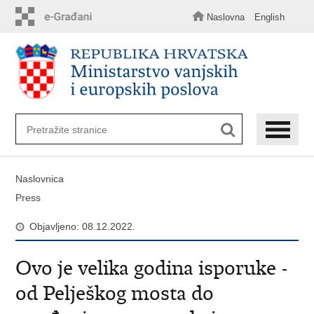
Preskoči
na
Naslovna
English
glavni
sadržaj
Naslovnica
Press
Objavljeno: 08.12.2022.
Ovo je velika godina isporuke -
od Pelješkog mosta do