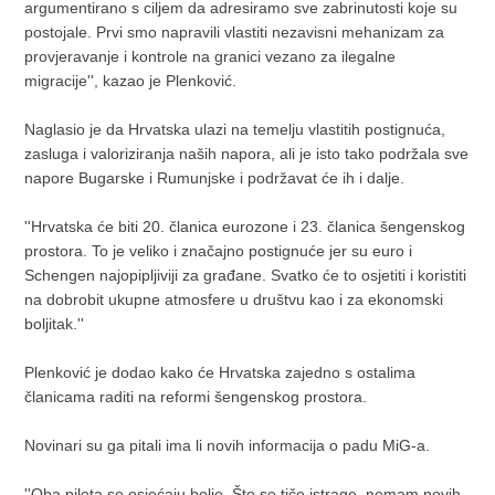
argumentirano s ciljem da adresiramo sve zabrinutosti koje su
postojale. Prvi smo napravili vlastiti nezavisni mehanizam za
provjeravanje i kontrole na granici vezano za ilegalne
migracije'', kazao je Plenković.
Naglasio je da Hrvatska ulazi na temelju vlastitih postignuća,
zasluga i valoriziranja naših napora, ali je isto tako podržala sve
napore Bugarske i Rumunjske i podržavat će ih i dalje.
''Hrvatska će biti 20. članica eurozone i 23. članica šengenskog
prostora. To je veliko i značajno postignuće jer su euro i
Schengen najopipljiviji za građane. Svatko će to osjetiti i koristiti
na dobrobit ukupne atmosfere u društvu kao i za ekonomski
boljitak.''
Plenković je dodao kako će Hrvatska zajedno s ostalima
članicama raditi na reformi šengenskog prostora.
Novinari su ga pitali ima li novih informacija o padu MiG-a.
''Oba pilota se osjećaju bolje. Što se tiče istrage, nemam novih