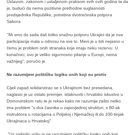
Ustavom, zakonom i ustaljenom praksom svih ovih godina te da
je, budući da nema pozitivne prethodne suglasnosti
predsjednika Republike, potrebna dvotrećinska potpora
Sabora.
''Mi smo do sada dali toliko snažnu potporu Ukrajini da je ova
participacija mala u odnosu na sve to. Meni je u biti nejasno u
čemu je problem onih stranaka koje imaju neku rezervu. U
konačnici, ovo je veliko sigurnosno pitanje u Europi, nema
važnijeg'', poručio je.
Ne razumijem političku logiku onih koji su protiv
Cijeli zapad solidarizirao se s Ukrajinom bez presedana,
naglasio je uz ostalo premijer, istaknuvši i hrvatsko iskustvo u
Domovinskom ratu te je rekao kako ne razumije zašto netko
ima problem "s dva časnika u zapovjednoj strukturi, s 80-ak
instruktora u rotacijama u Poljskoj i Njemačkoj ili do 100-tinjak
Ukrajinaca u Hrvatskoj".
"Uz najbolju volju ja ne razumijem političku logiku onih koji