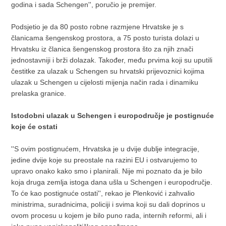
godina i sada Schengen'', poručio je premijer.
Podsjetio je da 80 posto robne razmjene Hrvatske je s
članicama šengenskog prostora, a 75 posto turista dolazi u
Hrvatsku iz članica šengenskog prostora što za njih znači
jednostavniji i brži dolazak. Također, među prvima koji su uputili
čestitke za ulazak u Schengen su hrvatski prijevoznici kojima
ulazak u Schengen u cijelosti mijenja način rada i dinamiku
prelaska granice.
Istodobni ulazak u Schengen i europodručje je postignuće
koje će ostati
''S ovim postignućem, Hrvatska je u dvije dublje integracije,
jedine dvije koje su preostale na razini EU i ostvarujemo to
upravo onako kako smo i planirali. Nije mi poznato da je bilo
koja druga zemlja istoga dana ušla u Schengen i europodručje.
To će kao postignuće ostati'', rekao je Plenković i zahvalio
ministrima, suradnicima, policiji i svima koji su dali doprinos u
ovom procesu u kojem je bilo puno rada, internih reformi, ali i