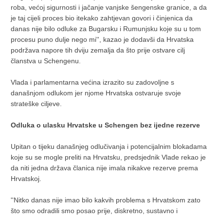
roba, većoj sigurnosti i jačanje vanjske šengenske granice, a da
je taj cijeli proces bio itekako zahtjevan govori i činjenica da
danas nije bilo odluke za Bugarsku i Rumunjsku koje su u tom
procesu puno dulje nego mi'', kazao je dodavši da Hrvatska
podržava napore tih dviju zemalja da što prije ostvare cilj
članstva u Schengenu.
Vlada i parlamentarna većina izrazito su zadovoljne s
današnjom odlukom jer njome Hrvatska ostvaruje svoje
strateške ciljeve.
Odluka o ulasku Hrvatske u Schengen bez ijedne rezerve
Upitan o tijeku današnjeg odlučivanja i potencijalnim blokadama
koje su se mogle preliti na Hrvatsku, predsjednik Vlade rekao je
da niti jedna država članica nije imala nikakve rezerve prema
Hrvatskoj.
''Nitko danas nije imao bilo kakvih problema s Hrvatskom zato
što smo odradili smo posao prije, diskretno, sustavno i