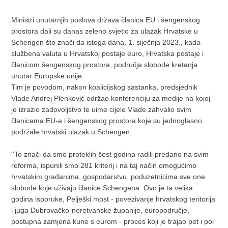
Ministri unutarnjih poslova država članica EU i šengenskog
prostora dali su danas zeleno svjetlo za ulazak Hrvatske u
Schengen što znači da istoga dana, 1. siječnja 2023., kada
službena valuta u Hrvatskoj postaje euro, Hrvatska postaje i
članicom šengenskog prostora, područja slobode kretanja
unutar Europske unije.
Tim je povodom, nakon koalicijskog sastanka, predsjednik
Vlade Andrej Plenković održao konferenciju za medije na kojoj
je izrazio zadovoljstvo te uime cijele Vlade zahvalio svim
članicama EU-a i šengenskog prostora koje su jednoglasno
podržale hrvatski ulazak u Schengen.
''To znači da smo proteklih šest godina radili predano na svim
reforma, ispunili smo 281 kriterij i na taj način omogućimo
hrvatskim građanima, gospodarstvu, poduzetnicima sve one
slobode koje uživaju članice Schengena. Ovo je ta velika
godina isporuke, Pelješki most - povezivanje hrvatskog teritorija
i juga Dubrovačko-neretvanske županije, europodručje,
postupna zamjena kune s eurom - proces koji je trajao pet i pol