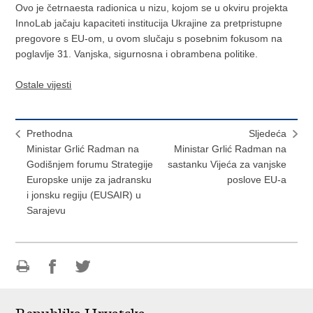
Ovo je četrnaesta radionica u nizu, kojom se u okviru projekta
InnoLab jačaju kapaciteti institucija Ukrajine za pretpristupne
pregovore s EU-om, u ovom slučaju s posebnim fokusom na
poglavlje 31. Vanjska, sigurnosna i obrambena politike.
Ostale vijesti
Prethodna
Sljedeća
Ministar Grlić Radman na
Ministar Grlić Radman na
Godišnjem forumu Strategije
sastanku Vijeća za vanjske
Europske unije za jadransku
poslove EU-a
i jonsku regiju (EUSAIR) u
Sarajevu
Ispiši
Podijeli
Podijeli
stranicu
na
na
Facebooku
Twitteru