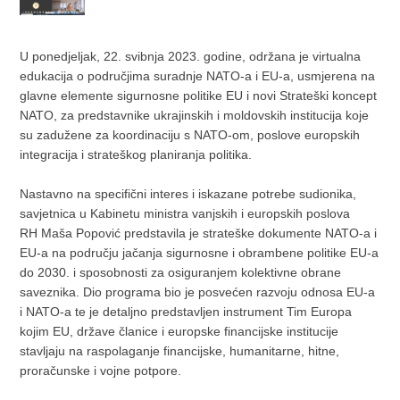
U ponedjeljak, 22. svibnja 2023. godine, održana je virtualna
edukacija o područjima suradnje NATO-a i EU-a, usmjerena na
glavne elemente sigurnosne politike EU i novi Strateški koncept
NATO, za predstavnike ukrajinskih i moldovskih institucija koje
su zadužene za koordinaciju s NATO-om, poslove europskih
integracija i strateškog planiranja politika.
Nastavno na specifični interes i iskazane potrebe sudionika,
savjetnica u Kabinetu ministra vanjskih i europskih poslova
RH Maša Popović predstavila je strateške dokumente NATO-a i
EU-a na području jačanja sigurnosne i obrambene politike EU-a
do 2030. i sposobnosti za osiguranjem kolektivne obrane
saveznika. Dio programa bio je posvećen razvoju odnosa EU-a
i NATO-a te je detaljno predstavljen instrument Tim Europa
kojim EU, države članice i europske financijske institucije
stavljaju na raspolaganje financijske, humanitarne, hitne,
proračunske i vojne potpore.