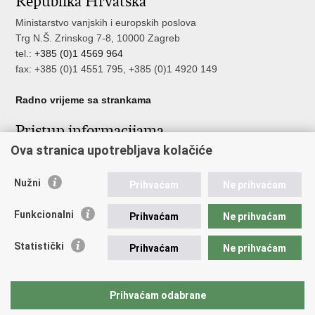
Republika Hrvatska
Ministarstvo vanjskih i europskih poslova
Trg N.Š. Zrinskog 7-8, 10000 Zagreb
tel.:
+385 (0)1 4569 964
fax: +385 (0)1 4551 795, +385 (0)1 4920 149
Radno vrijeme sa strankama
Pristup informacijama
Ova stranica upotrebljava kolačiće
Pristup informacijama
Službenik za zaštitu osobnih podataka
Nužni
Nepravilnosti
Prihvaćam
Ne prihvaćam
Neetično postupanje
Funkcionalni
Prihvaćam
Ne prihvaćam
Važne poveznice
Statistički
Prihvaćam
Ne prihvaćam
Javna nabava u MVEP-u
Natječaji
Nadzor rada i unutarnja revizija službe vanjskih poslova
Prihvaćam odabrane
Pučki pravobranitelj