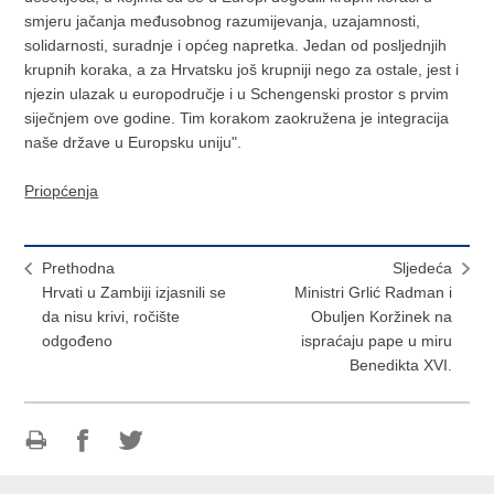
smjeru jačanja međusobnog razumijevanja, uzajamnosti,
solidarnosti, suradnje i općeg napretka. Jedan od posljednjih
krupnih koraka, a za Hrvatsku još krupniji nego za ostale, jest i
njezin ulazak u europodručje i u Schengenski prostor s prvim
siječnjem ove godine. Tim korakom zaokružena je integracija
naše države u Europsku uniju".
Priopćenja
Prethodna
Sljedeća
Hrvati u Zambiji izjasnili se
Ministri Grlić Radman i
da nisu krivi, ročište
Obuljen Koržinek na
odgođeno
ispraćaju pape u miru
Benedikta XVI.
Ispiši
Podijeli
Podijeli
stranicu
na
na