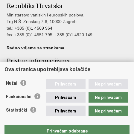
Republika Hrvatska
Facebooku
Twitteru
Ministarstvo vanjskih i europskih poslova
Trg N.Š. Zrinskog 7-8, 10000 Zagreb
tel.:
+385 (0)1 4569 964
fax: +385 (0)1 4551 795, +385 (0)1 4920 149
Radno vrijeme sa strankama
Pristup informacijama
Ova stranica upotrebljava kolačiće
Pristup informacijama
Službenik za zaštitu osobnih podataka
Nužni
Nepravilnosti
Prihvaćam
Ne prihvaćam
Neetično postupanje
Funkcionalni
Prihvaćam
Ne prihvaćam
Važne poveznice
Statistički
Prihvaćam
Ne prihvaćam
Javna nabava u MVEP-u
Natječaji
Nadzor rada i unutarnja revizija službe vanjskih poslova
Prihvaćam odabrane
Pučki pravobranitelj