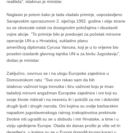
realiteta", istaknuo je ministar.
Naglasio je potom kako je tada vladalo primirje, uspostavljeno
Sarajevskim sporazumom 2. siječnja 1992. godine i obje strane
su se obvezale ostati na dosegnutim položajima i obustaviti
vojne akcije. "To primirje bilo je preduvjet za početak mirovne
operacije UN-a u Hrvatskoj, sukladno planu
američkog diplomata Cyrusa Vancea, koji je u to vrijeme bio
posebni izaslanik glavnog tajnika UN-a za bivšu Jugoslaviju",
dodao je ministar.
Zaključno, osvrnuo se i na ulogu Europske zajednice u
Domovinskom ratu: "Sve ovo rekao sam da bih
istaknuo važnost toga trenutka i širu važnost koju je imao
tadašnji mirovni angažman Europske zajednice i oni koji su
svoje živote riskirali i na nesreću ih i položili za mir i dobrobit
drugih ljudi i drugih naroda. Oni kojima su ovdje barbarskim
napadom jugoslavenskoga ratnog zrakoplovstva prekinute
životne niti ugradili su se u slobodu i mir Hrvatske, a time i u
viziju ujedinjene Europe. Otada do danas prošlo je više od tri
desetljeća, u kojima su se u Europi dogodili krupni koraci u