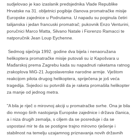
sudjelovao je kao izaslanik predsjednika Vlade Republike
Hrvatske na 31. obljetnici pogibije članova promatračke misije
Europske zajednice u Podrutama. U napadu su poginula četiri
talijanska i jedan francuski promatrač; pukovnik Enzo Venturini,
poručnici Marco Matta, Silvano Natale i Fiorenzo Ramacci te
natporučnik Jean Loup Eychenne.
Sedmog siječnja 1992. godine dva bijela i nenaoružana
helikoptera promatračke misije putovali su iz Kapošvara u
Mađarskoj prema Zagrebu kada su napadnuti raketama ratnog
zrakoplova MiG-21 Jugoslavenske narodne armije. Vještom
reakcijom pilota drugog helikoptera, spriječena je još veća
tragedija. Svjedoci su potvrdili da je raketa promašila helikopter
za manje od jednog metra.
"A bila je riječ o mirovnoj akciji u promatračke svrhe. Ona je bila
dio mnogo širih nastojanja Europske zajednice i država članica,
a i niza drugih zemalja, s ciljem da se posreduje i da se
uspostavi mir te da se postigne trajno mirovno rješenje i
stabilnost na temelju uzajamnog priznavanja novih državnih