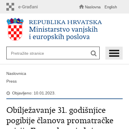
Preskoči
na
Naslovna
English
glavni
sadržaj
Naslovnica
Press
Objavljeno: 10.01.2023.
Obilježavanje 31. godišnjice
pogibije članova promatračke