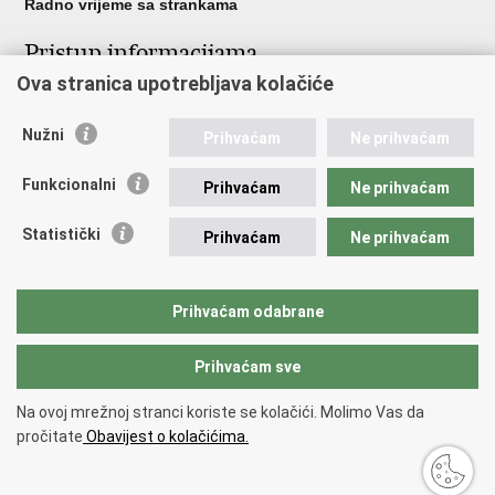
Radno vrijeme sa strankama
Pristup informacijama
Ova stranica upotrebljava kolačiće
Pristup informacijama
Službenik za zaštitu osobnih podataka
Nužni
Nepravilnosti
Prihvaćam
Ne prihvaćam
Neetično postupanje
Funkcionalni
Prihvaćam
Ne prihvaćam
Važne poveznice
Statistički
Prihvaćam
Ne prihvaćam
Javna nabava u MVEP-u
Natječaji
Nadzor rada i unutarnja revizija službe vanjskih poslova
Prihvaćam odabrane
Pučki pravobranitelj
Prihvaćam sve
Povratak na vrh
Na ovoj mrežnoj stranci koriste se kolačići. Molimo Vas da
Copyright © 2026 Ministarstvo vanjskih i europskih poslova.
Uvjeti
pročitate
Obavijest o kolačićima.
korištenja
.
Izjava o pristupačnosti
.