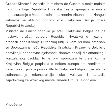
Grabar-Kitarović izvjestila je ministra de Guchta o maksimalnim
naporima koje Republika Hrvatska čini u ispunjavanju uvjeta
pune suradnje s Međunarodnim kaznenim tribunalom u Haagu i
zahvalila na aktivnoj podršci koju Kraljevina Belgija pruža
Republici Hrvatskoj.
Ministar de Gucht ponovio je stav Kraljevine Belgije da će
nastaviti pružati potporu Republici Hrvatskoj u njezinom
procesu pridruživanja Europskoj uniji. Ovom prilikom potpisani
su Sporazum između Republike Hrvatske i Kraljevine Belgije o
obavljanju dohodovne djelatnosti članova obitelji diplomatskog i
konzularnog osoblja, to je prvi sporazum te vrste koji je
Kraljevina Belgija potpisala s nekom europskom zemljom te
Zajednička izjava kojom se Vlada Kraljevine Belgije obvezala na
sufinanciranje rekonstrukcije luke Vukovar i sanacije
zajedničkog željezničkog mosta između Erduta i Bogojeva.
Priopćenja