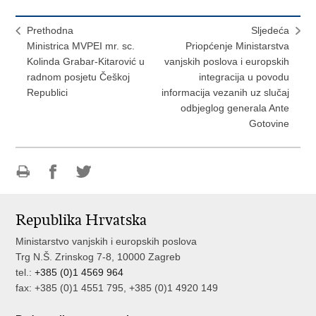
Prethodna
Sljedeća
Ministrica MVPEI mr. sc.
Priopćenje Ministarstva
Kolinda Grabar-Kitarović u
vanjskih poslova i europskih
radnom posjetu Češkoj
integracija u povodu
Republici
informacija vezanih uz slučaj
odbjeglog generala Ante
Gotovine
Ispiši
Podijeli
Podijeli
stranicu
na
na
Republika Hrvatska
Facebooku
Twitteru
Ministarstvo vanjskih i europskih poslova
Trg N.Š. Zrinskog 7-8, 10000 Zagreb
tel.:
+385 (0)1 4569 964
fax: +385 (0)1 4551 795, +385 (0)1 4920 149