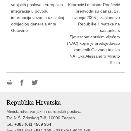
vanjskih poslova i europskih
Kitarović i ministar Rončević
integracija u povodu
predvodili su danas, 27.
informacija vezanih uz slučaj
svibnja 2005., izaslanstvo
odbjeglog generala Ante
Republike Hrvatske na
Gotovine
sastanku s
Sjevernoatlantskim vijećem
(NAC) kojim je predsjedavao
zamjenik Glavnog tajnika
NATO-a Alessandro Minuto
Rizzo
Ispiši
Podijeli
Podijeli
stranicu
na
na
Republika Hrvatska
Facebooku
Twitteru
Ministarstvo vanjskih i europskih poslova
Trg N.Š. Zrinskog 7-8, 10000 Zagreb
tel.:
+385 (0)1 4569 964
fax: +385 (0)1 4551 795, +385 (0)1 4920 149