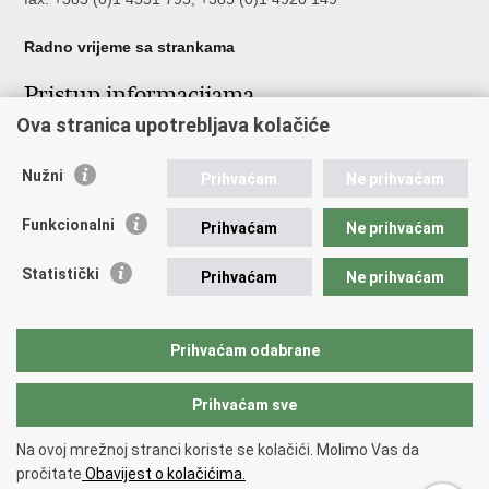
Radno vrijeme sa strankama
Pristup informacijama
Ova stranica upotrebljava kolačiće
Pristup informacijama
Službenik za zaštitu osobnih podataka
Nužni
Nepravilnosti
Prihvaćam
Ne prihvaćam
Neetično postupanje
Funkcionalni
Prihvaćam
Ne prihvaćam
Važne poveznice
Statistički
Prihvaćam
Ne prihvaćam
Javna nabava u MVEP-u
Natječaji
Nadzor rada i unutarnja revizija službe vanjskih poslova
Prihvaćam odabrane
Pučki pravobranitelj
Prihvaćam sve
Povratak na vrh
Na ovoj mrežnoj stranci koriste se kolačići. Molimo Vas da
Copyright © 2026 Ministarstvo vanjskih i europskih poslova.
Uvjeti
pročitate
Obavijest o kolačićima.
korištenja
.
Izjava o pristupačnosti
.