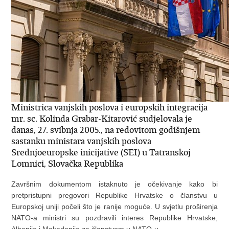
Ministrica vanjskih poslova i europskih integracija
mr. sc. Kolinda Grabar-Kitarović sudjelovala je
danas, 27. svibnja 2005., na redovitom godišnjem
sastanku ministara vanjskih poslova
Srednjoeuropske inicijative (SEI) u Tatranskoj
Lomnici, Slovačka Republika
Završnim dokumentom istaknuto je očekivanje kako bi
pretpristupni pregovori Republike Hrvatske o članstvu u
Europskoj uniji počeli što je ranije moguće. U svjetlu proširenja
NATO-a ministri su pozdravili interes Republike Hrvatske,
Albanije i Makedonije za članstvom u NATO-u.