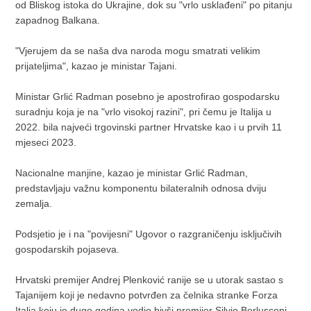
od Bliskog istoka do Ukrajine, dok su "vrlo usklađeni" po pitanju
zapadnog Balkana.
"Vjerujem da se naša dva naroda mogu smatrati velikim
prijateljima", kazao je ministar Tajani.
Ministar Grlić Radman posebno je apostrofirao gospodarsku
suradnju koja je na "vrlo visokoj razini", pri čemu je Italija u
2022. bila najveći trgovinski partner Hrvatske kao i u prvih 11
mjeseci 2023.
Nacionalne manjine, kazao je ministar Grlić Radman,
predstavljaju važnu komponentu bilateralnih odnosa dviju
zemalja.
Podsjetio je i na "povijesni" Ugovor o razgraničenju isključivih
gospodarskih pojaseva.
Hrvatski premijer Andrej Plenković ranije se u utorak sastao s
Tajanijem koji je nedavno potvrđen za čelnika stranke Forza
Italia koju je dugo godina vodio bivši premijer Silvio Berlusconi