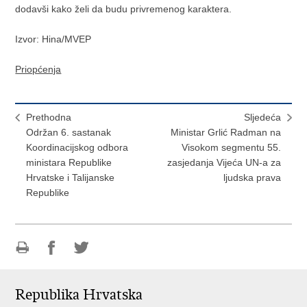
dodavši kako želi da budu privremenog karaktera.
Izvor: Hina/MVEP
Priopćenja
Prethodna
Sljedeća
Održan 6. sastanak
Ministar Grlić Radman na
Koordinacijskog odbora
Visokom segmentu 55.
ministara Republike
zasjedanja Vijeća UN-a za
Hrvatske i Talijanske
ljudska prava
Republike
Ispiši
Podijeli
Podijeli
stranicu
na
na
Republika Hrvatska
Facebooku
Twitteru