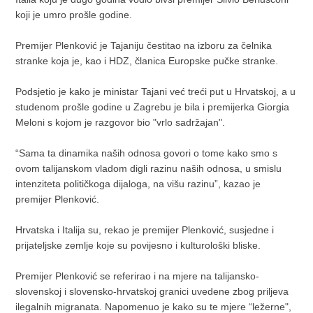
koji je umro prošle godine.
Premijer Plenković je Tajaniju čestitao na izboru za čelnika
stranke koja je, kao i HDZ, članica Europske pučke stranke.
Podsjetio je kako je ministar Tajani već treći put u Hrvatskoj, a u
studenom prošle godine u Zagrebu je bila i premijerka Giorgia
Meloni s kojom je razgovor bio "vrlo sadržajan".
“Sama ta dinamika naših odnosa govori o tome kako smo s
ovom talijanskom vladom digli razinu naših odnosa, u smislu
intenziteta političkoga dijaloga, na višu razinu”, kazao je
premijer Plenković.
Hrvatska i Italija su, rekao je premijer Plenković, susjedne i
prijateljske zemlje koje su povijesno i kulturološki bliske.
Premijer Plenković se referirao i na mjere na talijansko-
slovenskoj i slovensko-hrvatskoj granici uvedene zbog priljeva
ilegalnih migranata. Napomenuo je kako su te mjere “ležerne",