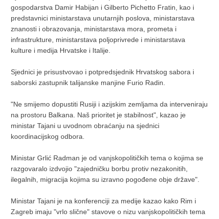
gospodarstva Damir Habijan i Gilberto Pichetto Fratin, kao i
predstavnici ministarstava unutarnjih poslova, ministarstava
znanosti i obrazovanja, ministarstava mora, prometa i
infrastrukture, ministarstava poljoprivrede i ministarstava
kulture i medija Hrvatske i Italije.
Sjednici je prisustvovao i potpredsjednik Hrvatskog sabora i
saborski zastupnik talijanske manjine Furio Radin.
"Ne smijemo dopustiti Rusiji i azijskim zemljama da interveniraju
na prostoru Balkana. Naš prioritet je stabilnost", kazao je
ministar Tajani u uvodnom obraćanju na sjednici
koordinacijskog odbora.
Ministar Grlić Radman je od vanjskopolitičkih tema o kojima se
razgovaralo izdvojio "zajedničku borbu protiv nezakonitih,
ilegalnih, migracija kojima su izravno pogođene obje države".
Ministar Tajani je na konferenciji za medije kazao kako Rim i
Zagreb imaju "vrlo slične" stavove o nizu vanjskopolitičkih tema