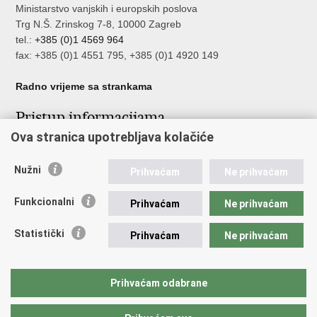
Ministarstvo vanjskih i europskih poslova
Trg N.Š. Zrinskog 7-8, 10000 Zagreb
tel.:
+385 (0)1 4569 964
fax: +385 (0)1 4551 795, +385 (0)1 4920 149
Radno vrijeme sa strankama
Pristup informacijama
Ova stranica upotrebljava kolačiće
Pristup informacijama
Službenik za zaštitu osobnih podataka
Nužni
Nepravilnosti
Prihvaćam
Ne prihvaćam
Neetično postupanje
Funkcionalni
Prihvaćam
Ne prihvaćam
Važne poveznice
Statistički
Prihvaćam
Ne prihvaćam
Javna nabava u MVEP-u
Natječaji
Nadzor rada i unutarnja revizija službe vanjskih poslova
Prihvaćam odabrane
Pučki pravobranitelj