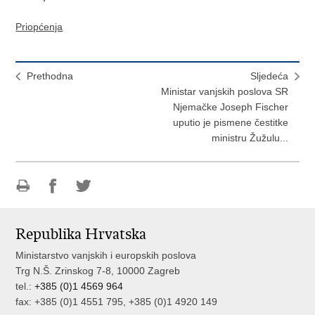
Priopćenja
Prethodna
Sljedeća
Ministar vanjskih poslova SR
Njemačke Joseph Fischer
uputio je pismene čestitke
ministru Žužulu...
Ispiši
Podijeli
Podijeli
stranicu
na
na
Republika Hrvatska
Facebooku
Twitteru
Ministarstvo vanjskih i europskih poslova
Trg N.Š. Zrinskog 7-8, 10000 Zagreb
tel.:
+385 (0)1 4569 964
fax: +385 (0)1 4551 795, +385 (0)1 4920 149