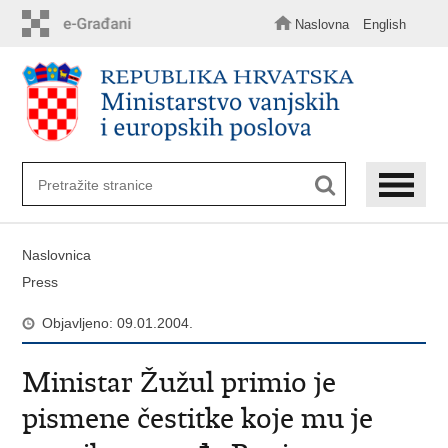
Preskoči
na
Naslovna
English
glavni
sadržaj
Naslovnica
Press
Objavljeno: 09.01.2004.
Ministar Žužul primio je
pismene čestitke koje mu je