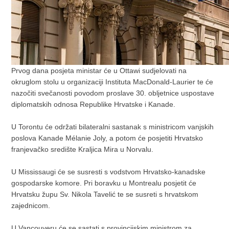
Prvog dana posjeta ministar će u Ottawi sudjelovati na
okruglom stolu u organizaciji Instituta MacDonald-Laurier te će
nazočiti svečanosti povodom proslave 30. obljetnice uspostave
diplomatskih odnosa Republike Hrvatske i Kanade.
U Torontu će održati bilateralni sastanak s ministricom vanjskih
poslova Kanade Mélanie Joly, a potom će posjetiti Hrvatsko
franjevačko središte Kraljica Mira u Norvalu.
U Mississaugi će se susresti s vodstvom Hrvatsko-kanadske
gospodarske komore. Pri boravku u Montrealu posjetit će
Hrvatsku župu Sv. Nikola Tavelić te se susreti s hrvatskom
zajednicom.
U Vancouveru će se sastati s provincijskim ministrom za