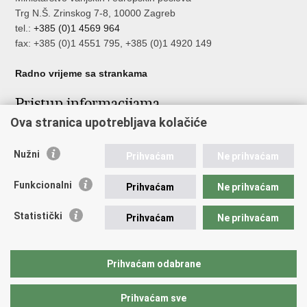
Trg N.Š. Zrinskog 7-8, 10000 Zagreb
tel.:
+385 (0)1 4569 964
fax: +385 (0)1 4551 795, +385 (0)1 4920 149
Radno vrijeme sa strankama
Pristup informacijama
Ova stranica upotrebljava kolačiće
Pristup informacijama
Službenik za zaštitu osobnih podataka
Nužni
Nepravilnosti
Prihvaćam
Ne prihvaćam
Neetično postupanje
Funkcionalni
Prihvaćam
Ne prihvaćam
Važne poveznice
Statistički
Prihvaćam
Ne prihvaćam
Javna nabava u MVEP-u
Natječaji
Nadzor rada i unutarnja revizija službe vanjskih poslova
Prihvaćam odabrane
Pučki pravobranitelj
Prihvaćam sve