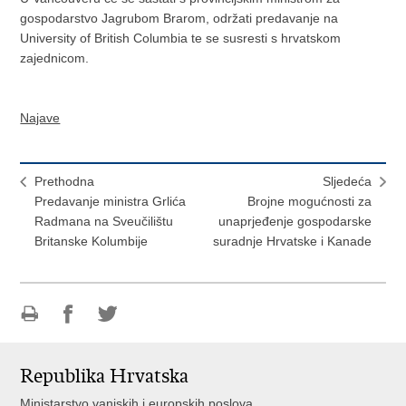
gospodarstvo Jagrubom Brarom, održati predavanje na
University of British Columbia te se susresti s hrvatskom
zajednicom.
Najave
Prethodna
Sljedeća
Predavanje ministra Grlića
Brojne mogućnosti za
Radmana na Sveučilištu
unaprjeđenje gospodarske
Britanske Kolumbije
suradnje Hrvatske i Kanade
Ispiši
Podijeli
Podijeli
stranicu
na
na
Republika Hrvatska
Facebooku
Twitteru
Ministarstvo vanjskih i europskih poslova