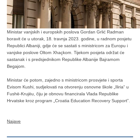
Ministar vanjskih i europskih poslova Gordan Grlić Radman
boravit će u utorak, 18. travnja 2023. godine, u radnom posjetu
Republici Albaniji, gdje će se sastati s ministricom za Europu i
vanjske poslove Oltom Xhaçkom. Tijekom posjeta održat će
sastanak i s predsjednikom Republike Albanije Bajramom
Begajom.
Ministar će potom, zajedno s ministricom prosvjete i sporta
Evisom Kushi, sudjelovati na otvorenju osnovne škole „Iliria“ u
Fushë-Krujëu, čiju je obnovu financirala Vlada Republike
Hrvatske kroz program „Croatia Education Recovery Support”.
Najave