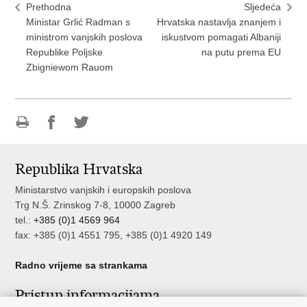
Prethodna
Sljedeća
Ministar Grlić Radman s
Hrvatska nastavlja znanjem i
ministrom vanjskih poslova
iskustvom pomagati Albaniji
Republike Poljske
na putu prema EU
Zbigniewom Rauom
Ispiši
Podijeli
Podijeli
stranicu
na
na
Republika Hrvatska
Facebooku
Twitteru
Ministarstvo vanjskih i europskih poslova
Trg N.Š. Zrinskog 7-8, 10000 Zagreb
tel.:
+385 (0)1 4569 964
fax: +385 (0)1 4551 795, +385 (0)1 4920 149
Radno vrijeme sa strankama
Pristup informacijama