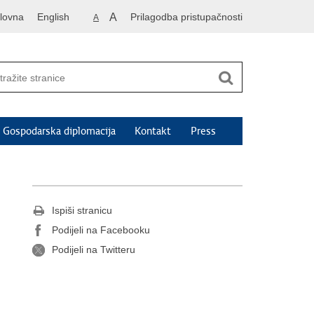
lovna
English
A
Prilagodba pristupačnosti
A
Gospodarska diplomacija
Kontakt
Press
Ispiši stranicu
Podijeli na Facebooku
Podijeli na Twitteru