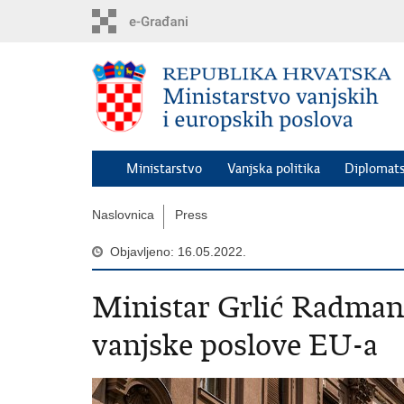
Preskoči
na
glavni
sadržaj
Ministarstvo
Vanjska politika
Diplomats
Naslovnica
Press
Objavljeno: 16.05.2022.
Ministar Grlić Radman 
vanjske poslove EU-a