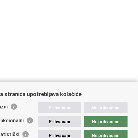
a stranica upotrebljava kolačiće
žni
Prihvaćam
Ne prihvaćam
nkcionalni
Prihvaćam
Ne prihvaćam
ažne poveznice
atistički
Prihvaćam
Ne prihvaćam
vna nabava u MVEP-u