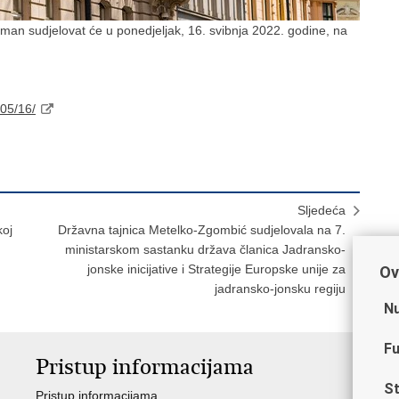
man sudjelovat će u ponedjeljak, 16. svibnja 2022. godine, na
/05/16/
Sljedeća
koj
Državna tajnica Metelko-Zgombić sudjelovala na 7.
ministarskom sastanku država članica Jadransko-
jonske inicijative i Strategije Europske unije za
Ov
jadransko-jonsku regiju
Nu
Fu
Pristup informacijama
V
St
Pristup informacijama
Ja