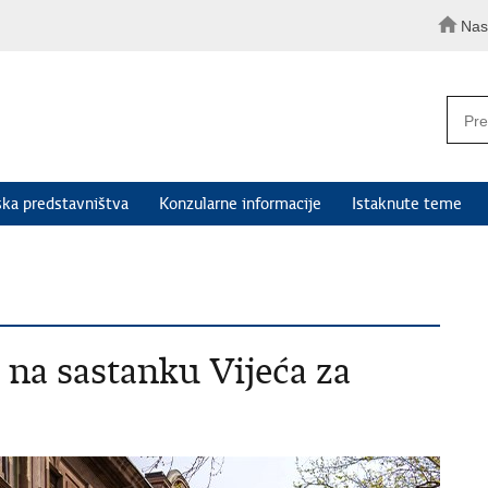
Nas
ka predstavništva
Konzularne informacije
Istaknute teme
na sastanku Vijeća za