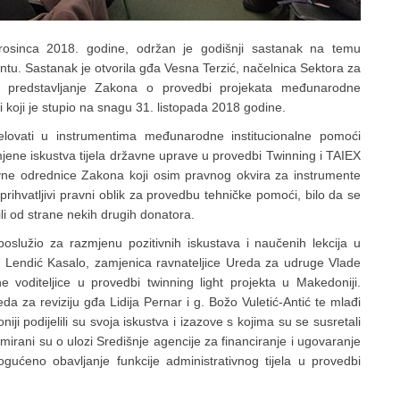
prosinca 2018. godine, održan je godišnji sastanak na temu
entu. Sastanak je otvorila gđa Vesna Terzić, načelnica Sektora za
za predstavljanje Zakona o provedbi projekata međunarodne
 koji je stupio na snagu 31. listopada 2018 godine.
jelovati u instrumentima međunarodne institucionalne pomoći
mjene iskustva tijela državne uprave u provedbi Twinning i TAIEX
vne odrednice Zakona koji osim pravnog okvira za instrumente
ihvatljivi pravni oblik za provedbu tehničke pomoći, bilo da se
ili od strane nekih drugih donatora.
oslužio za razmjenu pozitivnih iskustava i naučenih lekcija u
 Lendić Kasalo, zamjenica ravnateljice Ureda za udruge Vlade
e voditeljice u provedbi twinning light projekta u Makedoniji.
 za reviziju gđa Lidija Pernar i g. Božo Vuletić-Antić te mlađi
niji podijelili su svoja iskustva i izazove s kojima su se susretali
rmirani su o ulozi Središnje agencije za financiranje i ugovaranje
ćeno obavljanje funkcije administrativnog tijela u provedbi