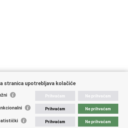
a stranica upotrebljava kolačiće
žni
Prihvaćam
Ne prihvaćam
nkcionalni
Prihvaćam
Ne prihvaćam
ažne poveznice
atistički
Prihvaćam
Ne prihvaćam
vna nabava u MVEP-u