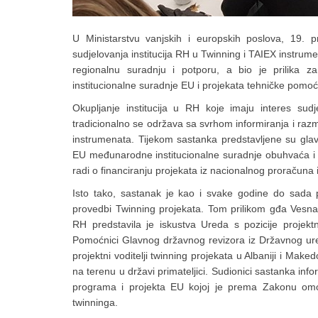
U Ministarstvu vanjskih i europskih poslova, 19. 
sudjelovanja institucija RH u Twinning i TAIEX instrum
regionalnu suradnju i potporu, a bio je prilika 
institucionalne suradnje EU i projekata tehničke pomoći
Okupljanje institucija u RH koje imaju interes sud
tradicionalno se održava sa svrhom informiranja i raz
instrumenata. Tijekom sastanka predstavljene su gla
EU međunarodne institucionalne suradnje obuhvaća i pr
radi o financiranju projekata iz nacionalnog proračuna 
Isto tako, sastanak je kao i svake godine do sada p
provedbi Twinning projekata. Tom prilikom gđa Vesna
RH predstavila je iskustva Ureda s pozicije projektn
Pomoćnici Glavnog državnog revizora iz Državnog ureda
projektni voditelji twinning projekata u Albaniji i Makedo
na terenu u državi primateljici. Sudionici sastanka info
programa i projekta EU kojoj je prema Zakonu omogu
twinninga.