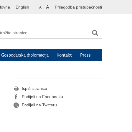
lovna
English
A
Prilagodba pristupačnosti
A
Gospodarska diplomacija
Kontakt
Press
Ispiši stranicu
Podijeli na Facebooku
Podijeli na Twitteru