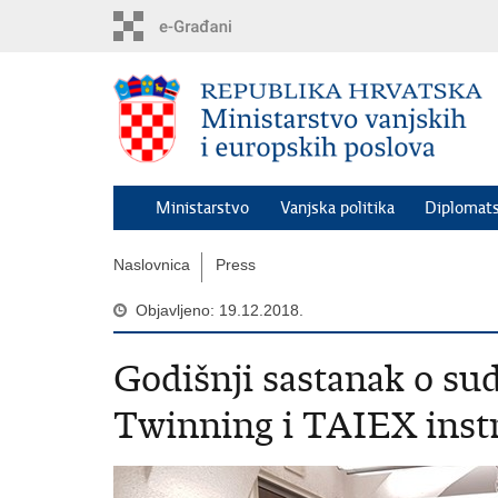
Preskoči
na
glavni
sadržaj
Ministarstvo
Vanjska politika
Diplomats
Naslovnica
Press
Objavljeno: 19.12.2018.
Godišnji sastanak o sud
Twinning i TAIEX ins