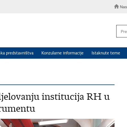
Nas
ka predstavništva
Konzularne informacije
Istaknute teme
jelovanju institucija RH u
trumentu