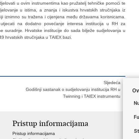
lovati u ovim instrumentima kao pružatelj tehničke pomoći te
udjelovanje u istima, a znanja i iskustva hrvatskih stručnjaka iz
iji iznimno su tražena i cijenjena među državama korisnicama.
 utjecati na dodatno povećanje interesa institucija u RH za
 suradnje. Hrvatske institucije do sada bilježe sudjelovanja u
49 hrvatskih stručnjaka u TAIEX bazi.
Sljedeća
Godišnji sastanak o sudjelovanju institucija RH u
Ov
Twinning i TAIEX instrumentu
Nu
Fu
Pristup informacijama
V
St
Pristup informacijama
Ja