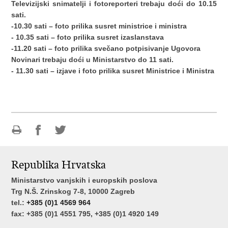
Televizijski snimatelji i fotoreporteri trebaju doći do 10.15
sati.
-10.30 sati – foto prilika susret ministrice i ministra
- 10.35 sati – foto prilika susret izaslanstava
-11.20 sati – foto prilika svečano potpisivanje Ugovora
Novinari trebaju doći u Ministarstvo do 11 sati.
- 11.30 sati – izjave i foto prilika susret Ministrice i Ministra
Ispiši
Podijeli
Podijeli
stranicu
na
na
Republika Hrvatska
Facebooku
Twitteru
Ministarstvo vanjskih i europskih poslova
Trg N.Š. Zrinskog 7-8, 10000 Zagreb
tel.:
+385 (0)1 4569 964
fax: +385 (0)1 4551 795, +385 (0)1 4920 149