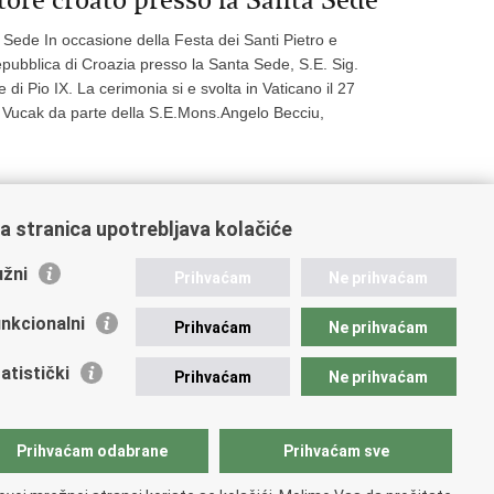
 Sede In occasione della Festa dei Santi Pietro e
pubblica di Croazia presso la Santa Sede, S.E. Sig.
 di Pio IX. La cerimonia si e svolta in Vaticano il 27
e Vucak da parte della S.E.Mons.Angelo Becciu,
a stranica upotrebljava kolačiće
0
Next »
»»
žni
Prihvaćam
Ne prihvaćam
nkcionalni
Prihvaćam
Ne prihvaćam
atistički
Prihvaćam
Ne prihvaćam
Prihvaćam odabrane
Prihvaćam sve