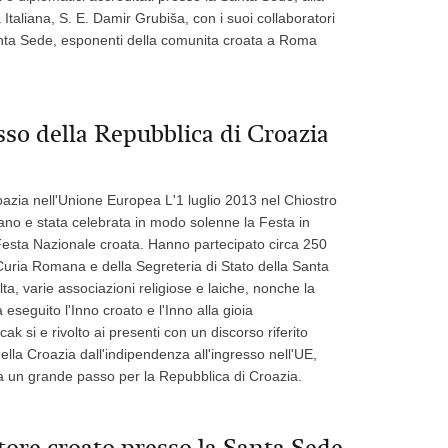
taliana, S. E. Damir Grubiša, con i suoi collaboratori
 Santa Sede, esponenti della comunita croata a Roma
sso della Repubblica di Croazia
oazia nell'Unione Europea L'1 luglio 2013 nel Chiostro
o e stata celebrata in modo solenne la Festa in
Festa Nazionale croata. Hanno partecipato circa 250
la Curia Romana e della Segreteria di Stato della Santa
a, varie associazioni religiose e laiche, nonche la
eguito l'Inno croato e l'Inno alla gioia
 si e rivolto ai presenti con un discorso riferito
della Croazia dall'indipendenza all'ingresso nell'UE,
a un grande passo per la Repubblica di Croazia.
atore croato presso la Santa Sede