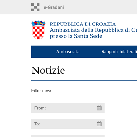
Skip
to
main
content
Ambasciata
Rapporti bilaterali
Notizie
Filter news: