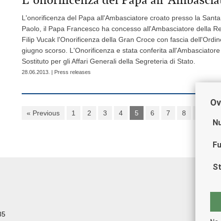
L'onorificenza del Papa all'Ambasciatore croato presso la Santa
Paolo, il Papa Francesco ha concesso all'Ambasciatore della Re
Filip Vucak l'Onorificenza della Gran Croce con fascia dell'Ordine
giugno scorso. L'Onorificenza e stata conferita all'Ambasciator
Sostituto per gli Affari Generali della Segreteria di Stato.
28.06.2013. | Press releases
Ov
« Previous
1
2
3
4
5
6
7
8
9
1
Nu
Fu
St
85