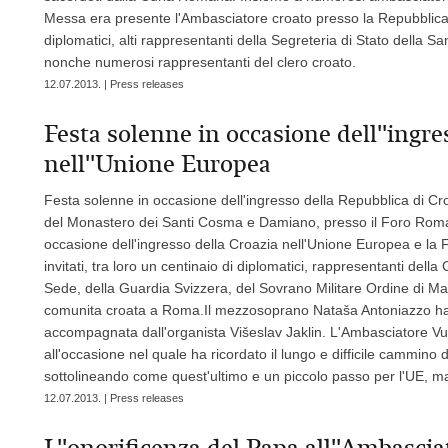
Messa era presente l'Ambasciatore croato presso la Repubblica I
diplomatici, alti rappresentanti della Segreteria di Stato della
nonche numerosi rappresentanti del clero croato.
12.07.2013. | Press releases
Festa solenne in occasione dell''ingre
nell''Unione Europea
Festa solenne in occasione dell'ingresso della Repubblica di Cr
del Monastero dei Santi Cosma e Damiano, presso il Foro Roman
occasione dell'ingresso della Croazia nell'Unione Europea e la 
invitati, tra loro un centinaio di diplomatici, rappresentanti del
Sede, della Guardia Svizzera, del Sovrano Militare Ordine di Malt
comunita croata a Roma.Il mezzosoprano Nataša Antoniazzo ha es
accompagnata dall'organista Višeslav Jaklin. L'Ambasciatore Vucak
all'occasione nel quale ha ricordato il lungo e difficile cammino 
sottolineando come quest'ultimo e un piccolo passo per l'UE, m
12.07.2013. | Press releases
L''onorificenza del Papa all''Ambasci