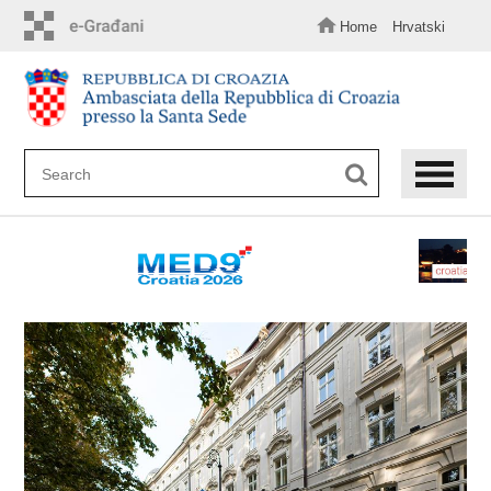
Skip
to
Home
Hrvatski
main
content