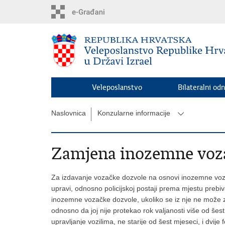
Preskoči
na
glavni
sadržaj
Veleposlanstvo
Bilateralni odn
Naslovnica
Konzularne informacije
Zamjena inozemne voz
Za izdavanje vozačke dozvole na osnovi inozemne vozačk
upravi, odnosno policijskoj postaji prema mjestu prebiv
inozemne vozačke dozvole, ukoliko se iz nje ne može zaklj
odnosno da joj nije protekao rok valjanosti više od šest
upravljanje vozilima, ne starije od šest mjeseci, i dvij