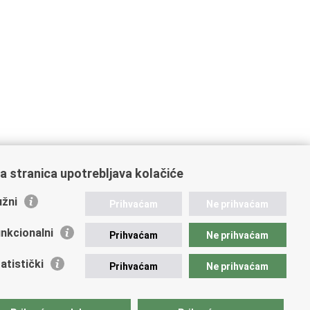
a stranica upotrebljava kolačiće
žni
Prihvaćam
Ne prihvaćam
nkcionalni
Prihvaćam
Ne prihvaćam
atistički
Prihvaćam
Ne prihvaćam