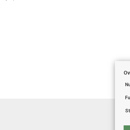
Ov
Nu
Fu
St