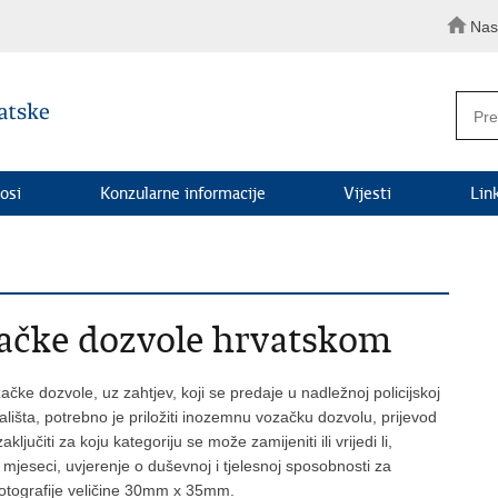
Nas
osi
Konzularne informacije
Vijesti
Lin
ačke dozvole hrvatskom
e dozvole, uz zahtjev, koji se predaje u nadležnoj policijskoj
ališta, potrebno je priložiti inozemnu vozačku dozvolu, prijevod
učiti za koju kategoriju se može zamijeniti ili vrijedi li,
 mjeseci, uvjerenje o duševnoj i tjelesnoj sposobnosti za
e fotografije veličine 30mm x 35mm.