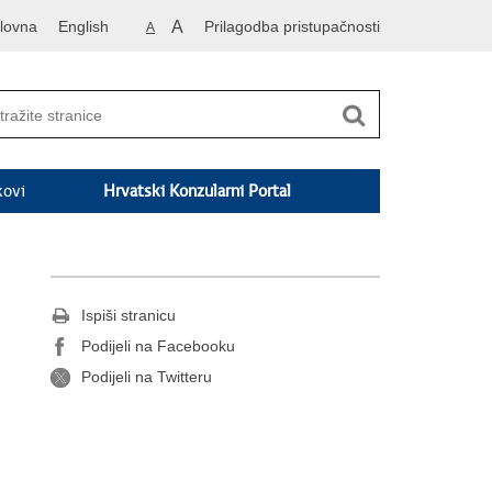
lovna
English
A
Prilagodba pristupačnosti
A
kovi
Hrvatski Konzularni Portal
Ispiši stranicu
Podijeli na Facebooku
Podijeli na Twitteru