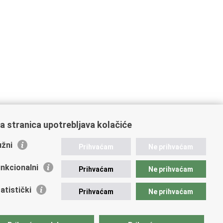
a stranica upotrebljava kolačiće
žni
Prihvaćam
Ne prihvaćam
nkcionalni
Prihvaćam
Ne prihvaćam
atistički
Prihvaćam
Ne prihvaćam