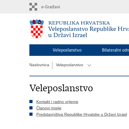
Preskoči
na
glavni
sadržaj
Veleposlanstvo
Bilateralni odn
Naslovnica
Veleposlanstvo
Veleposlanstvo
Kontakt i radno vrijeme
Članovi misije
Predstavništva Republike Hrvatske u Državi Izrael