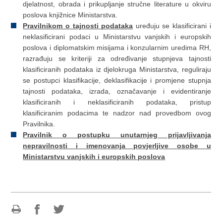
djelatnost, obrada i prikupljanje stručne literature u okviru
poslova knjižnice Ministarstva.
Pravilnikom o tajnosti podataka
uređuju se klasificirani i
neklasificirani podaci u Ministarstvu vanjskih i europskih
poslova i diplomatskim misijama i konzularnim uredima RH,
razrađuju se kriteriji za određivanje stupnjeva tajnosti
klasificiranih podataka iz djelokruga Ministarstva, reguliraju
se postupci klasifikacije, deklasifikacije i promjene stupnja
tajnosti podataka, izrada, označavanje i evidentiranje
klasificiranih i neklasificiranih podataka, pristup
klasificiranim podacima te nadzor nad provedbom ovog
Pravilnika.
Pravilnik o postupku unutarnjeg prijavljivanja
nepravilnosti i imenovanja povjerljive osobe u
Ministarstvu vanjskih i europskih poslova
Ispiši
Podijeli
Podijeli