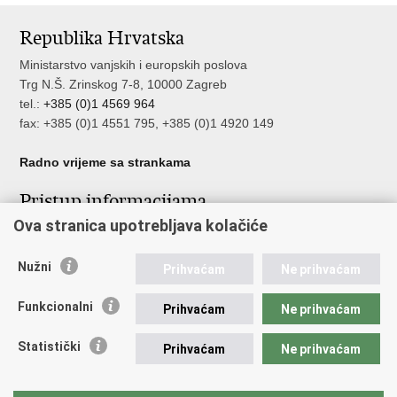
stranicu
na
na
Republika Hrvatska
Facebooku
Twitteru
Ministarstvo vanjskih i europskih poslova
Trg N.Š. Zrinskog 7-8, 10000 Zagreb
tel.:
+385 (0)1 4569 964
fax: +385 (0)1 4551 795, +385 (0)1 4920 149
Radno vrijeme sa strankama
Pristup informacijama
Ova stranica upotrebljava kolačiće
Pristup informacijama
Službenik za zaštitu osobnih podataka
Nužni
Nepravilnosti
Prihvaćam
Ne prihvaćam
Neetično postupanje
Funkcionalni
Prihvaćam
Ne prihvaćam
Važne poveznice
Statistički
Prihvaćam
Ne prihvaćam
Javna nabava u MVEP-u
Natječaji
Nadzor rada i unutarnja revizija službe vanjskih poslova