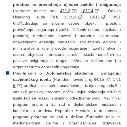
prostora te provođenju njihove zaštite i osiguranja
(Narodne novine broj
46/13
;
103/14
- Odluka
Ustavnog suda RH;
151/14
;
10/16
;
99/1
6
)određuju se štićene osobe, objekti i prostori,
provođenje osiguranja i zaštite štićenih osoba, objekata i
prostora, međusobne obveze i suradnja sigurnosno-
obavještajnih agencija, nadležnih ustrojstvenih jedinica u
ministarstvima koje provode osiguranje i zaštitu štićenih
osoba, objekata i prostora, stručnih službi nadležnih za
poslove osiguranja u drugim državnim tijelima kao i s
organizatorima određenih događanja.
Pravilnikom o Diplomatskoj akademiji i polaganju
savjetničkog ispita
(Narodne novine broj
64/15
;
17/1
6
) uređuje se: stručno usavršavanje iz djelokruga službe
vanjskih poslova; program, način i uvjeti polaganja stručnih
ispita koji se polažu sukladno odredbama ovog Pravilnika;
program priprema za rad u diplomatskim misijama i
konzularnim uredima Republike Hrvatske u inozemstvu;
program priprema za rad u tijelima Europske unije te
međunarodnim tijelima i organizacijama; izdavačka