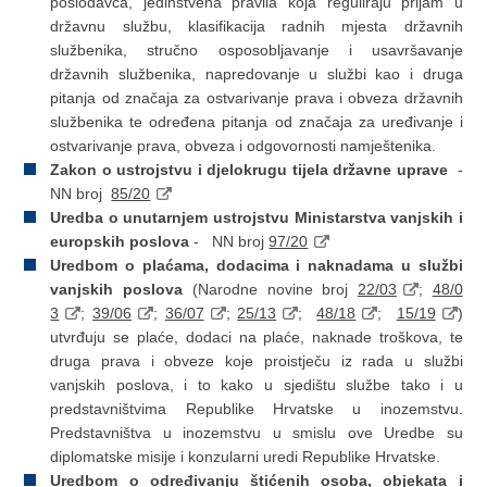
poslodavca, jedinstvena pravila koja reguliraju prijam u
državnu službu, klasifikacija radnih mjesta državnih
službenika, stručno osposobljavanje i usavršavanje
državnih službenika, napredovanje u službi kao i druga
pitanja od značaja za ostvarivanje prava i obveza državnih
službenika te određena pitanja od značaja za uređivanje i
ostvarivanje prava, obveza i odgovornosti namještenika.
Zakon o ustrojstvu i djelokrugu tijela državne uprave
-
NN broj
85/20
Uredba o unutarnjem ustrojstvu Ministarstva vanjskih i
europskih poslova
- NN broj
97/20
Uredbom o plaćama, dodacima i naknadama u službi
vanjskih poslova
(Narodne novine broj
22/03
;
48/0
3
;
39/06
;
36/07
;
25/13
;
48/18
;
15/19
)
utvrđuju se plaće, dodaci na plaće, naknade troškova, te
druga prava i obveze koje proistječu iz rada u službi
vanjskih poslova, i to kako u sjedištu službe tako i u
predstav­ništvima Republike Hrvatske u inozemstvu.
Predstavništva u inozemstvu u smislu ove Uredbe su
diplomatske misije i konzularni uredi Republike Hrvatske.
Uredbom o određivanju štićenih osoba, objekata i