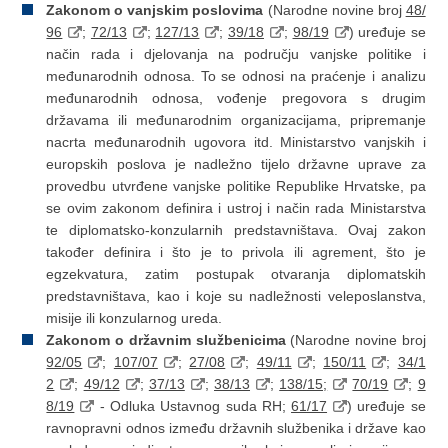
Zakonom o vanjskim poslovima
(Narodne novine broj
48/
96
;
72/13
;
127/13
;
39/18
;
98/19
) uređuje se
način rada i djelovanja na području vanjske politike i
međunarodnih odnosa. To se odnosi na praćenje i analizu
međunarodnih odnosa, vođenje pregovora s drugim
državama ili međunarodnim organizacijama, pripremanje
nacrta međunarodnih ugovora itd. Ministarstvo vanjskih i
europskih poslova je nadležno tijelo državne uprave za
provedbu utvrđene vanjske politike Republike Hrvatske, pa
se ovim zakonom definira i ustroj i način rada Ministarstva
te diplomatsko-konzularnih predstavništava. Ovaj zakon
također definira i što je to privola ili agrement, što je
egzekvatura, zatim postupak otvaranja diplomatskih
predstavništava, kao i koje su nadležnosti veleposlanstva,
misije ili konzularnog ureda.
Zakonom o državnim službenicima
(Narodne novine broj
92/05
;
107/07
;
27/08
;
49/11
;
150/11
;
34/1
2
;
49/12
;
37/13
;
38/13
;
138/15;
70/19
;
9
8/19
- Odluka Ustavnog suda RH;
61/17
) uređuje se
ravnopravni odnos između državnih službenika i države kao