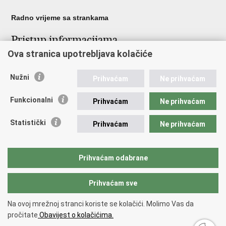
Radno vrijeme sa strankama
Pristup informacijama
Ova stranica upotrebljava kolačiće
Pristup informacijama
Službenik za zaštitu osobnih podataka
Nužni
Nepravilnosti
Prihvaćam
Ne prihvaćam
Neetično postupanje
Funkcionalni
Prihvaćam
Ne prihvaćam
Važne poveznice
Statistički
Prihvaćam
Ne prihvaćam
Javna nabava u MVEP-u
Natječaji
Nadzor rada i unutarnja revizija službe vanjskih poslova
Prihvaćam odabrane
Pučki pravobranitelj
Prihvaćam sve
Povratak na vrh
Na ovoj mrežnoj stranci koriste se kolačići. Molimo Vas da
Copyright © 2026 Ministarstvo vanjskih i europskih poslova.
Uvjeti
pročitate
Obavijest o kolačićima.
korištenja
.
Izjava o pristupačnosti
.