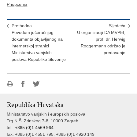
Priopćenja
Prethodna
Sljedeća
Povodom jučerašnjeg
U organizaciji DA MVPEI,
dokumenta objavljenog na
prof. dr. Herwig
internetskoj stranici
Roggermann održao je
Ministarstva vanjskih
predavanje
poslova Republike Slovenije
Ispiši
Podijeli
Podijeli
stranicu
na
na
Republika Hrvatska
Facebooku
Twitteru
Ministarstvo vanjskih i europskih poslova
Trg N.Š. Zrinskog 7-8, 10000 Zagreb
tel.:
+385 (0)1 4569 964
fax: +385 (0)1 4551 795, +385 (0)1 4920 149