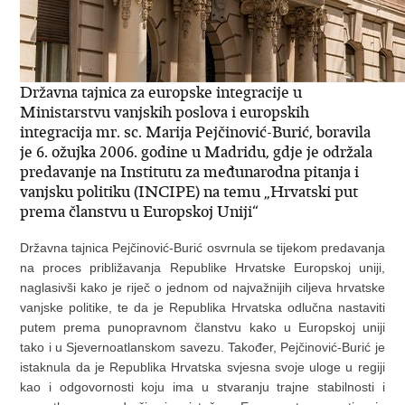
Državna tajnica za europske integracije u
Ministarstvu vanjskih poslova i europskih
integracija mr. sc. Marija Pejčinović-Burić, boravila
je 6. ožujka 2006. godine u Madridu, gdje je održala
predavanje na Institutu za međunarodna pitanja i
vanjsku politiku (INCIPE) na temu „Hrvatski put
prema članstvu u Europskoj Uniji“
Državna tajnica Pejčinović-Burić osvrnula se tijekom predavanja
na proces približavanja Republike Hrvatske Europskoj uniji,
naglasivši kako je riječ o jednom od najvažnijih ciljeva hrvatske
vanjske politike, te da je Republika Hrvatska odlučna nastaviti
putem prema punopravnom članstvu kako u Europskoj uniji
tako i u Sjevernoatlanskom savezu. Također, Pejčinović-Burić je
istaknula da je Republika Hrvatska svjesna svoje uloge u regiji
kao i odgovornosti koju ima u stvaranju trajne stabilnosti i