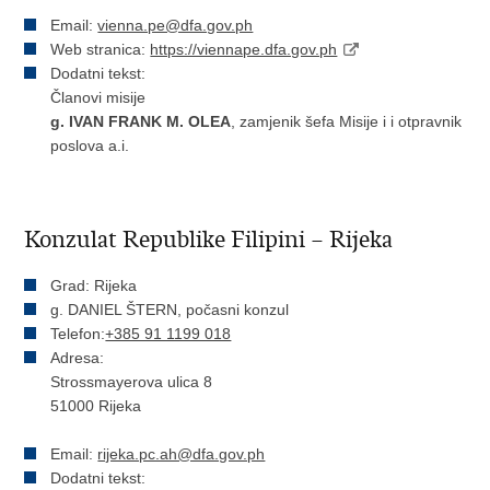
Email:
vienna.pe@dfa.gov.ph
Web stranica:
https://viennape.dfa.gov.ph
Dodatni tekst:
Članovi misije
g. IVAN FRANK M. OLEA
, zamjenik šefa Misije i i otpravnik
poslova a.i.
Konzulat Republike Filipini – Rijeka
Grad: Rijeka
g. DANIEL ŠTERN, počasni konzul
Telefon:
+385 91 1199 018
Adresa:
Strossmayerova ulica 8
51000 Rijeka
Email:
rijeka.pc.ah@dfa.gov.ph
Dodatni tekst: