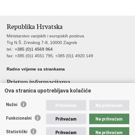
Republika Hrvatska
Ministarstvo vanjskih i europskih poslova
Trg N.Š. Zrinskog 7-8, 10000 Zagreb
tel.:
+385 (0)1 4569 964
fax: +385 (0)1 4551 795, +385 (0)1 4920 149
Radno vrijeme sa strankama
Pristup informacijama
Ova stranica upotrebljava kolačiće
Pristup informacijama
Službenik za zaštitu osobnih podataka
Nužni
Nepravilnosti
Prihvaćam
Ne prihvaćam
Neetično postupanje
Funkcionalni
Prihvaćam
Ne prihvaćam
Važne poveznice
Statistički
Prihvaćam
Ne prihvaćam
Javna nabava u MVEP-u