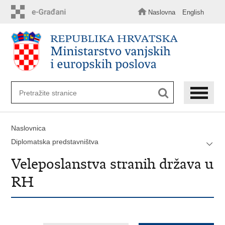
Preskoči
na
Naslovna
English
glavni
sadržaj
Naslovnica
Diplomatska predstavništva
Veleposlanstva stranih država u
RH