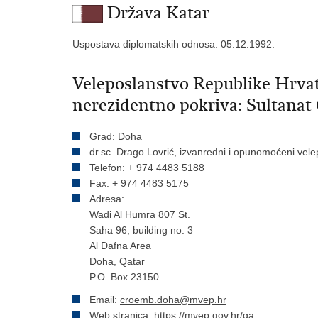
Država Katar
Uspostava diplomatskih odnosa: 05.12.1992.
Veleposlanstvo Republike Hrvat
nerezidentno pokriva: Sultana
Grad: Doha
dr.sc. Drago Lovrić, izvanredni i opunomoćeni vele
Telefon:
+ 974 4483 5188
Fax: + 974 4483 5175
Adresa:
Wadi Al Humra 807 St.
Saha 96, building no. 3
Al Dafna Area
Doha, Qatar
P.O. Box 23150
Email:
croemb.doha@mvep.hr
Web stranica:
https://mvep.gov.hr/qa