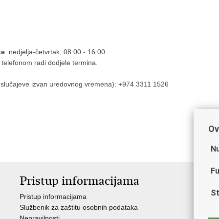
ke
: nedjelja-četvrtak, 08:00 - 16:00
 telefonom radi dodjele termina.
 slučajeve izvan uredovnog vremena): +974 3311 1526
Ov
Nu
Fu
Pristup informacijama
V
St
Pristup informacijama
Ja
Službenik za zaštitu osobnih podataka
Nat
Nepravilnosti
Nad