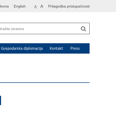
lovna
English
A
Prilagodba pristupačnosti
A
Gospodarska diplomacija
Kontakt
Press