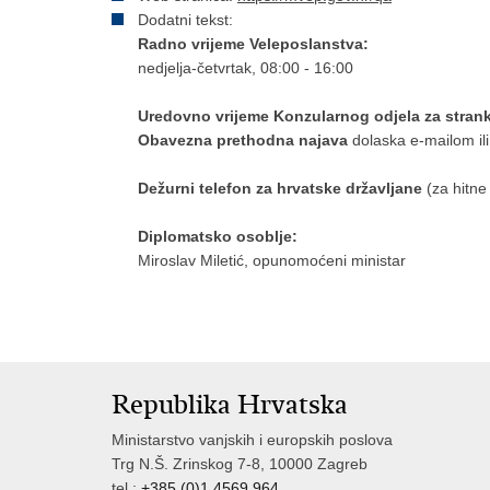
Dodatni tekst:
Radno vrijeme Veleposlanstva:
nedjelja-četvrtak, 08:00 - 16:00
Uredovno vrijeme Konzularnog odjela za stran
Obavezna prethodna najava
dolaska e-mailom ili
Dežurni telefon za hrvatske državljane
(za hitne
Diplomatsko osoblje:
Miroslav Miletić, opunomoćeni ministar
Republika Hrvatska
Ministarstvo vanjskih i europskih poslova
Trg N.Š. Zrinskog 7-8, 10000 Zagreb
tel.:
+385 (0)1 4569 964