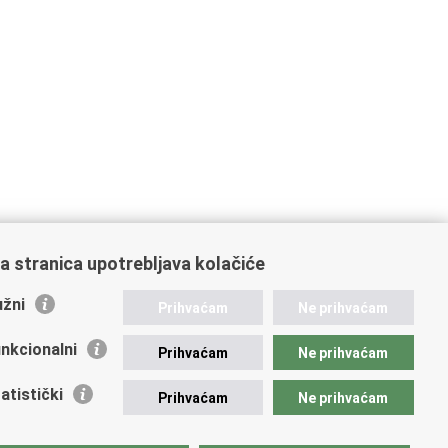
a stranica upotrebljava kolačiće
žni
Prihvaćam
Ne prihvaćam
nkcionalni
Prihvaćam
Ne prihvaćam
ažne poveznice
atistički
Prihvaćam
Ne prihvaćam
vna nabava u MVEP-u
ječaji
zor rada i unutarnja revizija službe vanjskih poslova