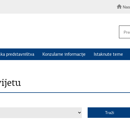
Nas
ka predstavništva
Konzularne informacije
Istaknute teme
ijetu