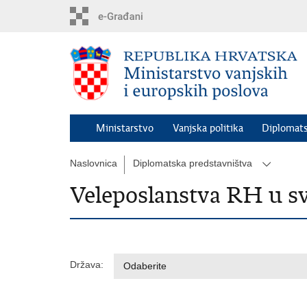
Preskoči
na
glavni
sadržaj
Ministarstvo
Vanjska politika
Diplomats
Naslovnica
Diplomatska predstavništva
Veleposlanstva RH u sv
Država: