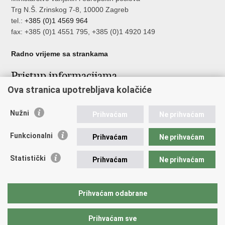
Trg N.Š. Zrinskog 7-8, 10000 Zagreb
tel.:
+385 (0)1 4569 964
fax: +385 (0)1 4551 795, +385 (0)1 4920 149
Radno vrijeme sa strankama
Pristup informacijama
Ova stranica upotrebljava kolačiće
Pristup informacijama
Službenik za zaštitu osobnih podataka
Nužni
Nepravilnosti
Prihvaćam
Ne prihvaćam
Neetično postupanje
Funkcionalni
Prihvaćam
Ne prihvaćam
Važne poveznice
Statistički
Prihvaćam
Ne prihvaćam
Javna nabava u MVEP-u
Natječaji
Nadzor rada i unutarnja revizija službe vanjskih poslova
Prihvaćam odabrane
Pučki pravobranitelj
Prihvaćam sve