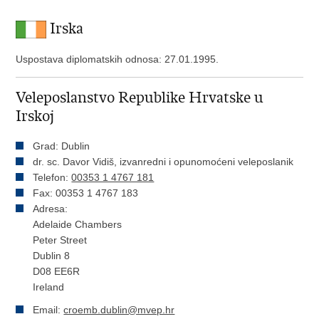
Irska
Uspostava diplomatskih odnosa: 27.01.1995.
Veleposlanstvo Republike Hrvatske u
Irskoj
Grad: Dublin
dr. sc. Davor Vidiš, izvanredni i opunomoćeni veleposlanik
Telefon:
00353 1 4767 181
Fax: 00353 1 4767 183
Adresa:
Adelaide Chambers
Peter Street
Dublin 8
D08 EE6R
Ireland
Email:
croemb.dublin@mvep.hr