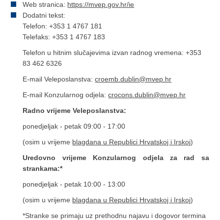
Web stranica:
https://mvep.gov.hr/ie
Dodatni tekst:
Telefon: +353 1 4767 181
Telefaks: +353 1 4767 183
Telefon u hitnim slučajevima izvan radnog vremena: +353
83 462 6326
E-mail Veleposlanstva:
croemb.dublin@mvep.hr
E-mail Konzularnog odjela:
crocons.dublin@mvep.hr
Radno vrijeme Veleposlanstva:
ponedjeljak - petak 09:00 - 17:00
(osim u vrijeme
blagdana u Republici Hrvatskoj i Irskoj
)
Uredovno vrijeme Konzularnog odjela za rad sa
strankama:*
ponedjeljak - petak 10:00 - 13:00
(osim u vrijeme
blagdana u Republici Hrvatskoj i Irskoj
)
*Stranke se primaju uz prethodnu najavu i dogovor termina