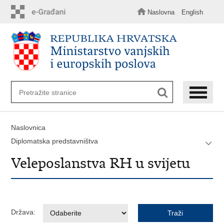
Preskoči
na
Naslovna
English
glavni
sadržaj
Naslovnica
Diplomatska predstavništva
Veleposlanstva RH u svijetu
Država: