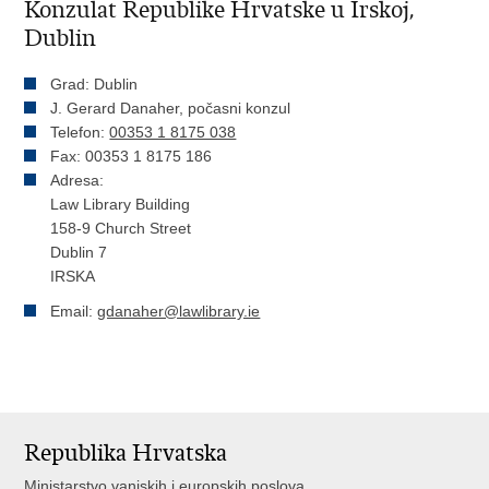
Konzulat Republike Hrvatske u Irskoj,
Dublin
Grad: Dublin
J. Gerard Danaher, počasni konzul
Telefon:
00353 1 8175 038
Fax: 00353 1 8175 186
Adresa:
Law Library Building
158-9 Church Street
Dublin 7
IRSKA
Email:
gdanaher@lawlibrary.ie
Republika Hrvatska
Ministarstvo vanjskih i europskih poslova