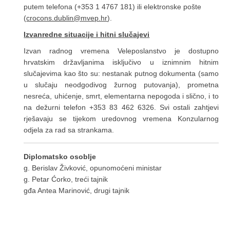
putem telefona (+353 1 4767 181) ili elektronske pošte
(
crocons.dublin@mvep.hr
).
Izvanredne situacije i hitni slučajevi
Izvan radnog vremena Veleposlanstvo je dostupno
hrvatskim državljanima isključivo u iznimnim hitnim
slučajevima kao što su: nestanak putnog dokumenta (samo
u slučaju neodgodivog žurnog putovanja), prometna
nesreća, uhićenje, smrt, elementarna nepogoda i slično, i to
na dežurni telefon +353 83 462 6326. Svi ostali zahtjevi
rješavaju se tijekom uredovnog vremena Konzularnog
odjela za rad sa strankama.
Diplomatsko osoblje
g. Berislav Živković, opunomoćeni ministar
g. Petar Ćorko, treći tajnik
gđa Antea Marinović, drugi tajnik