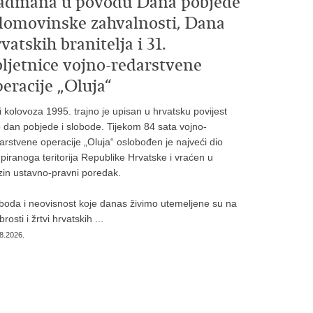
admana u povodu Dana pobjede
 domovinske zahvalnosti, Dana
vatskih branitelja i 31.
bljetnice vojno-redarstvene
eracije „Oluja“
i kolovoza 1995. trajno je upisan u hrvatsku povijest
 dan pobjede i slobode. Tijekom 84 sata vojno-
arstvene operacije „Oluja“ oslobođen je najveći dio
piranoga teritorija Republike Hrvatske i vraćen u
zin ustavno-pravni poredak.
boda i neovisnost koje danas živimo utemeljene su na
rosti i žrtvi hrvatskih ...
8.2026.