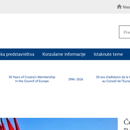
Nas
ka predstavništva
Konzularne informacije
Istaknute teme
Če