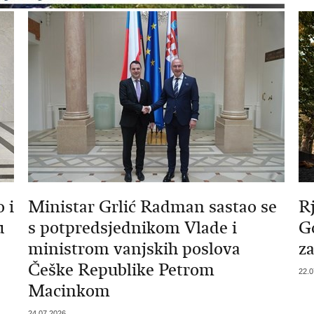
 i
Ministar Grlić Radman sastao se
R
u
s potpredsjednikom Vlade i
G
ministrom vanjskih poslova
z
Češke Republike Petrom
22.0
Macinkom
24.07.2026.