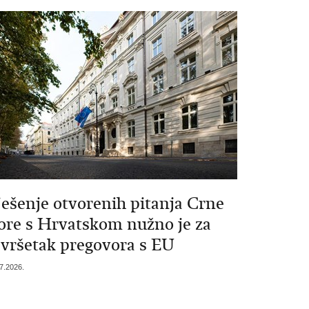
ješenje otvorenih pitanja Crne
ore s Hrvatskom nužno je za
avršetak pregovora s EU
7.2026.