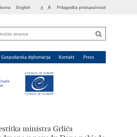
lovna
English
A
Prilagodba pristupačnosti
A
Gospodarska diplomacija
Kontakt
Press
stitka ministra Grlića