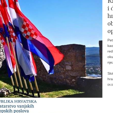
R
i
hr
o
op
Pet
kao
red
oku
nje
Slo
hrab
04.0