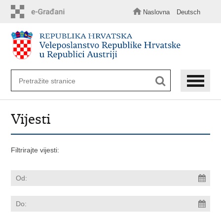
Preskoči
na
Naslovna
Deutsch
glavni
sadržaj
Vijesti
Filtrirajte vijesti: