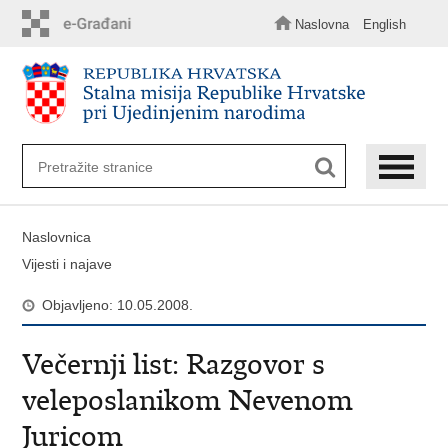
Preskoči
na
Naslovna
English
glavni
sadržaj
Naslovnica
Vijesti i najave
Objavljeno: 10.05.2008.
Večernji list: Razgovor s
veleposlanikom Nevenom
Juricom