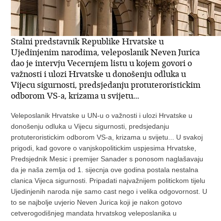
Stalni predstavnik Republike Hrvatske u
Ujedinjenim narodima, veleposlanik Neven Jurica
dao je intervju Vecernjem listu u kojem govori o
važnosti i ulozi Hrvatske u donošenju odluka u
Vijecu sigurnosti, predsjedanju protuteroristickim
odborom VS-a, krizama u svijetu...
Veleposlanik Hrvatske u UN-u o važnosti i ulozi Hrvatske u donošenju odluka u Vijecu sigurnosti, predsjedanju protuteroristickim odborom VS-a, krizama u svijetu... U svakoj prigodi, kad govore o vanjskopolitickim uspjesima Hrvatske, Predsjednik Mesic i premijer Sanader s ponosom naglašavaju da je naša zemlja od 1. sijecnja ove godina postala nestalna clanica Vijeca sigurnosti. Pripadati najvažnijem politickom tijelu Ujedinjenih naroda nije samo cast nego i velika odgovornost. U to se najbolje uvjerio Neven Jurica koji je nakon gotovo cetverogodišnjeg mandata hrvatskog veleposlanika u Washingtonu preselio pocetkom godine u New York gdje na East Riveru predstavlja Hrvatsku. Mnogi gradani još uvijek tajnovitim , pretjerano ozbiljnim ili nedostupnim doživljavaju sve ono što se dogada unutar zidova dvorane Vijeca sigurnosti i pitaju se kakvu stvarnu uloga ima naša zemlja i veleposlanik na toj svjetskoj politickoj pozornici. O tome smo razgovarali s veleposlanikom Nevenom Juricom u njegovu uredu u Stalnoj misiji RH pri UN-u. Vojnickim rjecnikom kazano, vi ste svoju "misiju u Washingtonu uspješno završili". Predsjednik George Bush stigao je u službeni posjet Zagrebu, a dobili smo i pozivnicu za NATO. Iz bilateralne diplomacije preuzeli ste multilateralu. Ocekujete li dobre rezultate i nakon kraja clanstva u Vijecu sigurnosti? Hrvatska se izborila clanstvom u Vijecu sigurnosti da na svjetskoj pozornici može igrati aktivnu ulogu u doprinosu globalnom miru i sigurnosti. To govori i o stabilnosti i zrelosti naše zemlje i konzistentnosti njezine državne politike. Vijece se uglavnom bavi kriznim podrucjima u svijetu i na dnevnom redu su brojne teme od konfliktnih situacija u pojedinim državama do prijetnji subregionalnom i regionalnom miru i sigurnosti. Hrvatska profilira svoju vanjsku politiku u okviru Vijeca sigurnsoti i na temama koje do sada nisu bile neposredno vezane za Hrvatsku ili uz nju. Dakle, Vijece sigurnosti je idealna priprema i promodžba za ulazak Hrvatske u EU i NATO? Sve clanice Vijeca sigurnosti kao i sve clanice Ujedinjenih naroda - a to su 192 zemlje - dobro su obaviještene o vanjskopolitickoj poziciji Hrvatske. Mi smo dobili pozivnicu za NATO, a punopravno clanstvo u europskoj uniji uskoro je pred nama. Hrvatska u Vijecu sigurnosti UN-a potvrduje takvu svoju poziciju i pripadnost. Naše mjesto u okviru euroatlantskih integracija prepoznatljivo je i neosporno. Hrvatska je dobila i znacajnu ulogu predsjedanja Protuteroristickim odborom VS. Je li to pohvala Hrvatskoj, zašto baš mi? Odluka Vijeca sigurnosti o našem izboru za predsjedateljicu Protuteroristickog odbora može se odcitati i kao priznanje za dosad ucinjeno u borbi protiv terorizma. To je sigurno potvrda povjerenja medunarodne zajednice o sposobnosti Hrvatske, kao države koja je prvi put clanica Vijeca sigurnosti, za vodenje odbora koji oblikuje globalni odgovor na teroristicku prijetnju. Hrvatsko predsjedanje Odborom ne bi bilo moguce da naša zemlja nije uspostavila djelotvorne nacionalne mjere protiv terorizma. Istodobno, suzbijanje terorizma zahtijeva iznimno velike napore medunarodne zajednice i dobru koordinaciju svih ukljucujucenih strana. Posljednjih godina Hrvatska se dodatno profilirala na medunarodnoj razini, pa osim ovim odborom hrvatski predstavnik prdsjeda i Odborom strucnjaka Vijeca Europe protiv terorizma (CODEXTER). U utorak ste na sjednici Vijeca sigurnosti posvecenoj toj temi govorili o potrebi što bolje suradnje medu državama na podrucju borbe protiv terorizma u svijetu. Koliko predsjedanjem Odborom jacamo ulogu naše diplomacije i ugled Hrvatske? Jeste li naklonjeni jednim a kriticniji drugim državama? Predsjedanje Odborom, kao i naše clanstvo u Vijecu sigurnosti znaci da Hrvatska izravno sudjeluje u odlucivanju o najvažnijim pitanjima svjetskog mira i sigurnosti. tijekom predsjedavanja Odborom Hrvastka mora biti nepristrana i neutralna, ali ovo iskustvo zacijelo osnažuje naše cvrsto mjeste i znacenje u ukupnom kontekstu onoga što se zove korporativnom ili kolektivnom sigurnošcu. Želio bih napomenuti da je Hrvatska punopravna i aktivna clanica u svim najvažnijim medunarodnim tijelima koja se bave ovom problematikom. Mi smo clanica Wassenaar aranžmana, Zanger odbora, Nuclear supplier's group, Australske grupe, clanica smo PSI - da ne nabrajam dalje. Mnogi misle da Vi sada imate informacije o svim "svjetskim tajnama". Koliko vam je "tajni" zaista poznato i kakva je prakticna uloga ili pomoc državama? Zadatak Protuteroristickog odbora je nadgledanje mjera što su ih sve države svijeta poduzele u borbi protiv terorizma. Medutim, želio bih naglasiti da svih 15 clanica Odbora, kao i njegov tim strucnjaka, imaju jednak pristup svim informacijama te predsjedatelj u tom smislu nije u posebnom položaju. Ujedno, Odbor raspolaže samo onim informacijama koje su države spremne podijeliti. Informacije se izmedu ostaloga prikupljaju kako bi Odbor ocijenio kojim je državama potrebna pomoc za jacanje kapaciteta u borbi protiv terorizma. Protuteristicki Odbor osnovan je nakon teroristickog napada na Ameriku. Rezolucijom 1373 u kojoj stoji da su sve clanice UN-a dužne izvještavati o provedbi u svojim državama. Je li to izvješcivanje formalnost ili ozbiljna obveza? Vrijednost Protuteroristickog odbora po kojoj se izdvaja od slicnih medunarodnih tijela upravo je u tome što je on prikupio informacije o ucinjenom u borbi protiv terorizma za sve države svijeta. Velik dio tih podataka države su same podnijele Odboru u svojim izvješcima, koja se dostavljaju od 2001. godine. Brojnost i kvaliteta izvješca potvrduje kako su države ovu zadacu shvatile krajnje ozbiljno, što Odboru znatno olakšava rad. Nekoliko godina nakon osnivanja Odbor je promijenio metodologiju rada. Umjesto pukog zaprimanja nacionalnih izvješca, Odbor je osnova tim strucnjaka koji je zapoceo analizirati izvješca i organizirati terenske posjete državama clanicama s ciljem ostvarivanja djelotvornije medunarodne suradnje. Odbor upravo razmatra pregled provedbe mjera protiv terorizma na regionalnoj i globalnoj razini. U Hrvatskoj je prije sedam godina osnovana Medunarodna radna skupina za pracenje provedbe Rezolucije 1373. Kakva je sad njezina uloga dok Vi predsjedate Protuteroristickim odborom Vijeca sigurnosti? Osnivanje Meduresorne radne skupine za pracenje nacionalne provedbe Rezolucije 1373 neposredno nakon teroristickih napada na New York i Washington potvrdilo je privrženost Hrvatske medunarodnim naporima za suzbijanje teroristicke prijetnje miru i sigurnosti. Naglašavam da je Hrvatska prilagodila svoje zakonske propise odredbama medunarodnopravnih instrumenata na planu suzbijanja medunarodnog terorizma te je postala strankom kljucnih konvencija UN-a za suzbijanje terorizma, kao i Konvencije Vijeca Europe o prevenciji terorizma. Krajem ožujka o tome je održan sastanak sigurnosnih službi u Rusiji - tko je sudjelovao i koji su zakljucci tog skupa? Sastanak koji spominjete bio je korisna prigoda za razmjenu informacija i iskustava predstavnika sigurnosnih, policijskih i drugih službi. Osobno nisam bio u mogucnosti sudjelovati na sastanku, ali Odbor je predstavljao jedan strucnjak iz Tajništva UN-a. bilo je 76 delegata iz 54 zemlje. Na tim sastancima redovito sudjeluju i predstavnici hrvatskih službi. Ove godine sudionici su razmatrali strucna pitanja poput zaštite velikih infrastrukturnih objekata od teroristickih napada, ali i dogovorili nastavak suradnje sigurnosnih agencija u pripremi Olimpijskih igara u Kini i Europskog prvenstva u nogometu u Austriji i švicarskoj. Sigurnosne pripreme za Olimpijadu u Kini i Europsko prvenstvo u nogometu ozbiljno se razmatraju i u vijecu sigurnosti_ Ne. Vijece sigurnosti ne bavi se izravno tim pitanjima. Postoji li mogucnost da clanovi Protuteroristickog odbora posjete Hrvatsku, odnosno da organizirate konferenciju o toj temi u našoj zemlji? Odbor organizira terenske posjete, i Hrvatska trenutno nije na listi država koje ce clanovi Odbora posjetiti u sljedecim mjesecima. Medutim, Odbor i njegovi strucnjaci redovito sudjeluju na strucnim konferencijama i radionicama o terorizmu u raznim zemljama, i ukoliko se u sljedecih godinu i pol organizira neki takav dogadaj u Hrvatskoj, založit cu se da Odbor bude zastupljen na odgovarajucoj razini. Koliko ste Vi u radu samostalni? Neki kažu da je Hrvatska previše naslonjena na Ameriku? Svaka država pa tako i mi u nacelu rukovodi se uvijek svojim nacionalnim interesima i prioritetima. Hrvatska vodi i uvijek je vodila samostalnu politiku. Medutim Hrvatska u današnjem globaliziranom svijetu nije ni izolirana niti postoji u zrakopraznom prostoru. Mi imamo partnere, prijatelje i saveznike. Unutar Vijeca sigurnosti vecina stavova poklapa se ili nadopunjuje s euroatlantskim klubom zemalja. Jesu li Rusi ipak malo agresivniji u pristupu? Mi novinari tomu smo svjedocili na primjeru Kosova. Jesu li prema Hrvatskoj hladniji zbog našeg priznanja Kosova? Rusija ima svoju interpretaciju pitanja Rezolucije 1244 o Kosovu. Stoga ne prihvaca politicku i državnu realnost Kosova, koja je vec stvorena na terenu, a kojane izlazi iz okvira iste rezolucije. Inace prema nama su srdacni i kolegijalno razgovaramo o svim temama za koje se ulaže potreba. Profesionalno radimo svoj posao. Koliko je Vama veleposlanicki posao olakšan buduci da ste pripadnik najužeg kruga prijatelja i suradnika premijera Ive Sanadera i osoba od njegova povjerenja? Odgovorit cu Vam na to pitanje strogo profesionalno. Nije nikakva tajna da pripadam vladajucoj stranci od prvog dana njezina osnivanja do danas. Medutim, svaki veleposlanik ima obvezu i dužnost da tumaci i provodi državnu politiku koju kreiraju premijer Sanader i predsjednik Mesic i da postupa u skladu s tom i takvompolitikom. Ja sam vec petnaest godina u vanjskopolitickoj službi svojo državi i uvijek sam imao neposrednu komunikaciju s državnim vodstvom. Koja su svjetska krizna žarišta najaktualnija? Je li i dalje Irak tema broj jedan? Ne, o iraku je bila samo jedna rasprava.