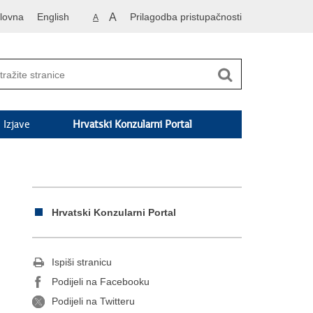
lovna
English
A
Prilagodba pristupačnosti
A
Izjave
Hrvatski Konzularni Portal
Hrvatski Konzularni Portal
Ispiši stranicu
Podijeli na Facebooku
Podijeli na Twitteru