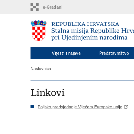
Preskoči
na
glavni
sadržaj
Vijesti i najave
Predstavništvo
Naslovnica
Linkovi
Poljsko predsjedanje Vijećem Europske unije