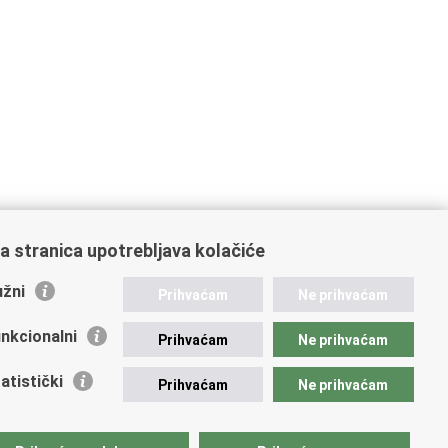
a stranica upotrebljava kolačiće
žni
Prihvaćam
Ne prihvaćam
nkcionalni
Prihvaćam
Ne prihvaćam
atistički
Prihvaćam
Ne prihvaćam