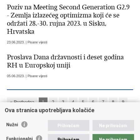
Poziv na Meeting Second Generation G2.9
- Zemlja izlazećeg optimizma koji će se
održati 28.-30. rujna 2023. u Sisku,
Hrvatska
23.06.2023. | Pisane vijesti
Proslava Dana državnosti i deset godina
RH u Europskoj uniji
05.06.2023. | Pisane vijesti
« Prethodna
1
2
3
4
5
6
7
8
9
Ova stranica upotrebljava kolačiće
10
Sljedeća »
»»
Nužni
Prihvaćam
Ne prihvaćam
Republika Hrvatska
Funkcionalni
Prihvaćam
Ne prihvaćam