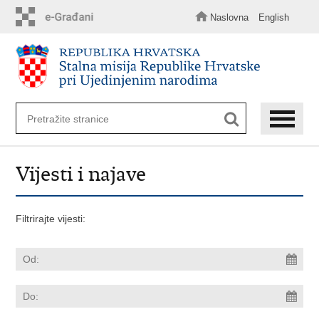
Preskoči
na
Naslovna
English
glavni
sadržaj
Vijesti i najave
Filtrirajte vijesti: