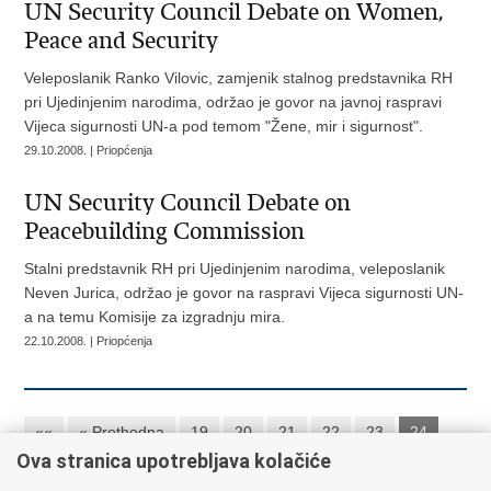
UN Security Council Debate on Women,
Peace and Security
Veleposlanik Ranko Vilovic, zamjenik stalnog predstavnika RH
pri Ujedinjenim narodima, održao je govor na javnoj raspravi
Vijeca sigurnosti UN-a pod temom "Žene, mir i sigurnost".
29.10.2008. | Priopćenja
UN Security Council Debate on
Peacebuilding Commission
Stalni predstavnik RH pri Ujedinjenim narodima, veleposlanik
Neven Jurica, održao je govor na raspravi Vijeca sigurnosti UN-
a na temu Komisije za izgradnju mira.
22.10.2008. | Priopćenja
««
« Prethodna
19
20
21
22
23
24
Ova stranica upotrebljava kolačiće
25
26
27
28
Sljedeća »
»»