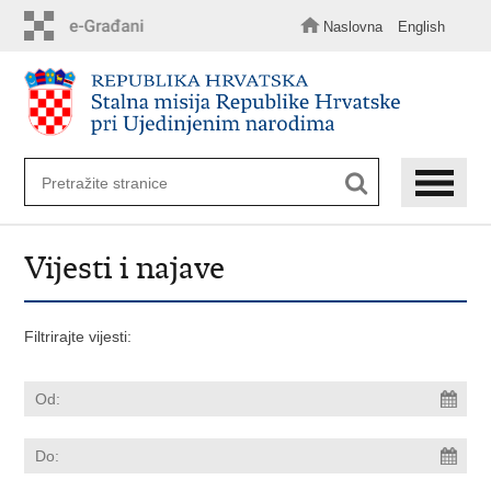
Preskoči
na
Naslovna
English
glavni
sadržaj
Vijesti i najave
Filtrirajte vijesti: