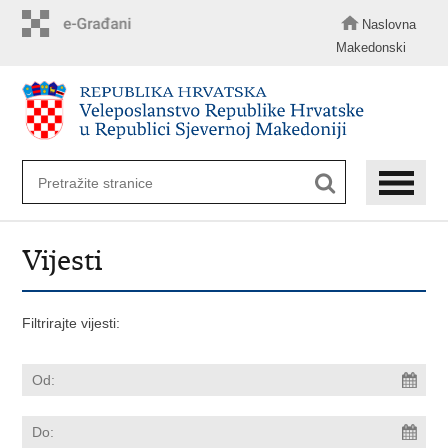
Preskoči
na
Naslovna
glavni
Makedonski
sadržaj
Vijesti
Filtrirajte vijesti: