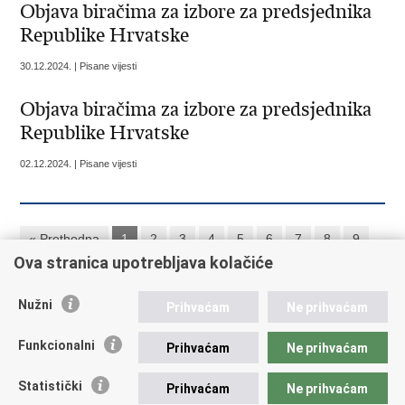
Objava biračima za izbore za predsjednika
Republike Hrvatske
30.12.2024. | Pisane vijesti
Objava biračima za izbore za predsjednika
Republike Hrvatske
02.12.2024. | Pisane vijesti
« Prethodna
1
2
3
4
5
6
7
8
9
Ova stranica upotrebljava kolačiće
10
Sljedeća »
»»
Nužni
Prihvaćam
Ne prihvaćam
Republika Hrvatska
Funkcionalni
Prihvaćam
Ne prihvaćam
Ministarstvo vanjskih i europskih poslova
Statistički
Prihvaćam
Ne prihvaćam
Trg N.Š. Zrinskog 7-8, 10000 Zagreb