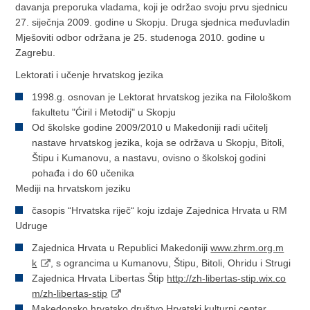
davanja preporuka vladama, koji je održao svoju prvu sjednicu
27. siječnja 2009. godine u Skopju. Druga sjednica međuvladin
Mješoviti odbor održana je 25. studenoga 2010. godine u
Zagrebu.
Lektorati i učenje hrvatskog jezika
1998.g. osnovan je Lektorat hrvatskog jezika na Filološkom
fakultetu "Ćiril i Metodij" u Skopju
Od školske godine 2009/2010 u Makedoniji radi učitelj
nastave hrvatskog jezika, koja se održava u Skopju, Bitoli,
Štipu i Kumanovu, a nastavu, ovisno o školskoj godini
pohađa i do 60 učenika
Mediji na hrvatskom jeziku
časopis “Hrvatska riječ“ koju izdaje Zajednica Hrvata u RM
Udruge
Zajednica Hrvata u Republici Makedoniji
www.zhrm.org.m
k
, s ograncima u Kumanovu, Štipu, Bitoli, Ohridu i Strugi
Zajednica Hrvata Libertas Štip
http://zh-libertas-stip.wix.co
m/zh-libertas-stip
Makedonsko hrvatsko društvo Hrvatski kulturni centar