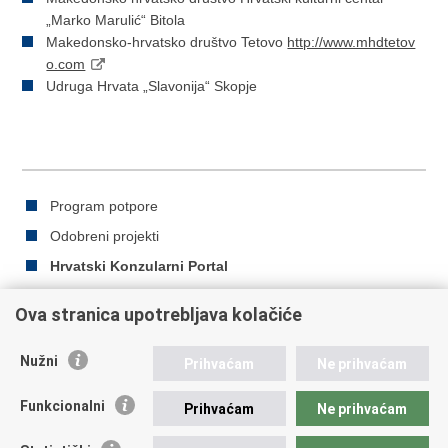
„Marko Marulić“ Bitola
Makedonsko-hrvatsko društvo Tetovo
http://www.mhdtetov
o.com
Udruga Hrvata „Slavonija“ Skopje
Program potpore
Odobreni projekti
Hrvatski Konzularni Portal
Ova stranica upotrebljava kolačiće
Ispiši
Podijeli
Podijeli
Nužni
Prihvaćam
Ne prihvaćam
stranicu
na
na
Republika Hrvatska
Facebooku
Twitteru
Funkcionalni
Prihvaćam
Ne prihvaćam
Ministarstvo vanjskih i europskih poslova