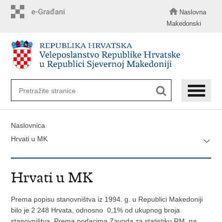
Preskoči
na
Naslovna
glavni
Makedonski
sadržaj
Naslovnica
Hrvati u MK
Hrvati u MK
Prema popisu stanovništva iz 1994. g. u Republici Makedoniji
bilo je 2 248 Hrvata, odnosno 0,1% od ukupnog broja
stanovništva. Prema podacima Zavoda za statistiku RM, na