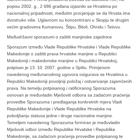
popisu 2002. g., 2 686 građana izjasnilo se Hrvatima po
nacionalnoj pripadnosti, međutim procjenjuje se da Hrvata ima
dvostruko više. Uglavnom su koncentrirani u Skopju te drugim
većim gradovima Kumanovu, Štipu, Bitoli, Ohridu i Tetovu.
Međudržavni sporazumi o zaštiti manjinske zajednice
Sporazum između Vlade Republike Hrvatske i Vlade Republike
Makedonije o zaštiti prava hrvatske manjine u Republici
Makedoniji i makedonske manjine u Republici Hrvatskoj,
potpisan je 13. 10. 2007. godine u Splitu. Primjenom
navedenog međunarodnog ugovora osigurava se Hrvatima u
Republici Makedoniji povoljniji položaj i ostvarivanje zajamčenih
prava. Na temelju potpisanog i ratificiranog Sporazuma
osnovan je međuvladin Mješoviti odbora sa zadaćom praćenja
provedbe Sporazuma i predlaganja konkretnih mjera Vladi
Republike Makedonije i Vlade Republike Hrvatske na
poboljšanju statusa jedne i druge nacionalne manjine.
Temeljem navedenog Sporazuma formiran je međuvladin
Mješoviti odbor između Republike Hrvatske i Republike
Makedonije, sa zadaćom praćenja provedbe potpisanog te